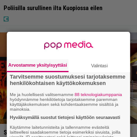
Poliisilla surullinen ilta Kuopiossa eilen
Arvostamme yksityisyyttäsi
Valintasi
Tarvitsemme suostumuksesi tarjotaksemme
henkilökohtaisen käyttökokemuksen
Me ja huolellisesti valitsemamme
88 teknologiakumppania
hyödynnämme henkilötietoja tarjotaksemme paremman
käyttäjäkokemuksen sekä kohdentaaksemme sisältöä ja
mainoksia.
Hyväksymällä suostut tietojesi käyttöön seuraavasti
Käytämme laitetunnisteita ja tallennamme evästeitä
Spider-Man-näytös päättyi kaaokseen – koko
laitteellesi saadaksemme tietoja esimerkiksi sivuista, joilla
vierailit, IP-osoitteestasi sekä laitteesi ominaisuuksista.