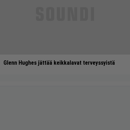
Glenn Hughes jättää keikkalavat terveyssyistä