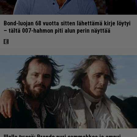
Bond-luojan 68 vuotta sitten lähettämä kirje löytyi
– tältä 007-hahmon piti alun perin näyttää
Illalla tv:ssä: Brando puri sammakkoa ja ampui