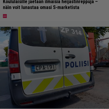
Koululaisille jaetaan ilmaisia heijastinreppuja –
näin voit lunastaa omasi S-marketista