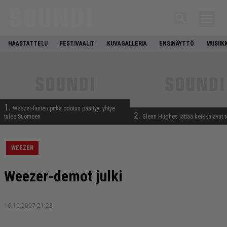
HAASTATTELU
FESTIVAALIT
KUVAGALLERIA
ENSINÄYTTÖ
MUSIIK
1.
Weezer-fanien pitkä odotus päättyy: yhtye
2.
tulee Suomeen
Glenn Hughes jättää keikkalavat t
WEEZER
Weezer-demot julki
16.10.2007 21:23