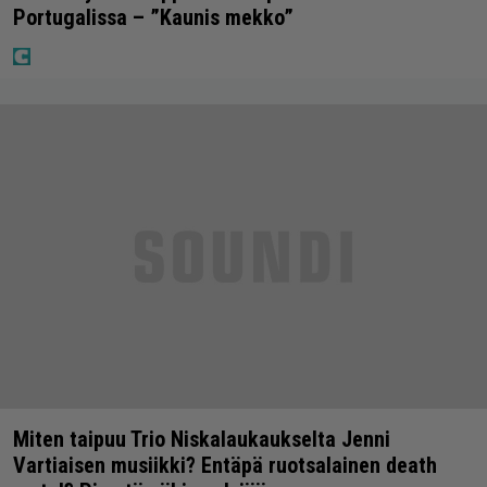
Portugalissa – ”Kaunis mekko”
Miten taipuu Trio Niskalaukaukselta Jenni
Vartiaisen musiikki? Entäpä ruotsalainen death