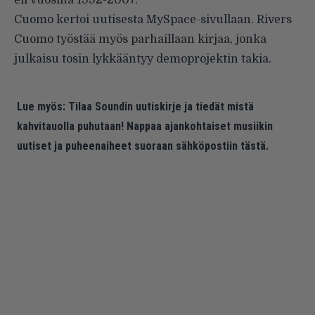
eli vuosilta 1992-2007.
Cuomo kertoi uutisesta
MySpace-sivullaan
. Rivers
Cuomo työstää myös parhaillaan kirjaa, jonka
julkaisu tosin lykkääntyy demoprojektin takia.
Lue myös:
Tilaa Soundin uutiskirje ja tiedät mistä
kahvitauolla puhutaan! Nappaa ajankohtaiset musiikin
uutiset ja puheenaiheet suoraan sähköpostiin tästä.