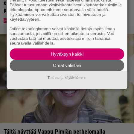
elokuvateatteri tyhjeni yhden katsojan pahojen
Pääset tutustumaan yksityiskohtaisesti käyttötarkoituksiin ja
pierujen vuoksi
teknologiakumppaneihimme seuraavalla välilehdellä.
Hylkääminen voi vaikuttaa sivuston toimivuuteen ja
käytettävyyteen.
Jotkin teknologiamme voivat käsitellä tietoja myös ilman
suostumusta, jos niillä on siihen oikeutettu peruste. Voit
vastustaa tätä tai muuttaa asetuksiasi milloin tahansa
seuraavalla välilehdellä.
Hyväksyn kaikki
Omat valintani
Tietosuojakäytäntömme
Tältä näyttää Vappu Pimiän perhelomalla