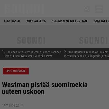
FESTIVAALIT
KUVAGALLERIA
HELLSINKI METAL FESTIVAL
HAASTATTE
1.
2.
Tällainen keikkajyrä Queen oli ennen vanhaan
Iron Maidenin keulilla on laulanut
– katso tulinen livetallenne vuodelta 1979
mennessä tasan yksi legenda, julistaa
EPPU NORMAALI
Westman pistää suomirockia
uuteen uskoon
17.7.2008 22:16