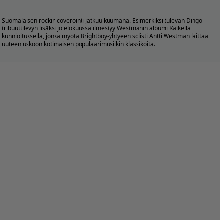
Suomalaisen rockin coverointi jatkuu kuumana. Esimerkiksi tulevan Dingo-
tribuuttilevyn lisäksi jo elokuussa ilmestyy Westmanin albumi Kaikella
kunnioituksella, jonka myötä Brightboy-yhtyeen solisti Antti Westman laittaa
uuteen uskoon kotimaisen populaarimusiikin klassikoita.