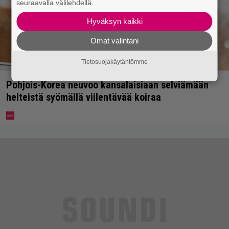
seuraavalla välilehdellä.
Hyväksyn kaikki
Omat valintani
Tietosuojakäytäntömme
Pohjois-Korea neuvoo kansalaisiaan selviämään
helteistä syömällä viilentävää koiraa