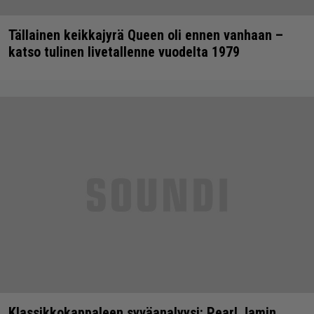
Tällainen keikkajyrä Queen oli ennen vanhaan –
katso tulinen livetallenne vuodelta 1979
Klassikkokappaleen syväanalyysi: Pearl Jamin