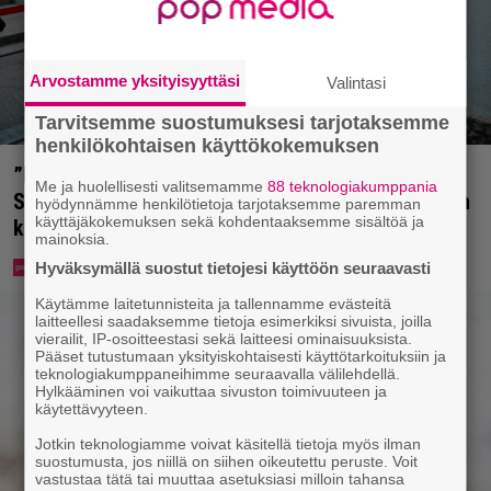
Arvostamme yksityisyyttäsi
Valintasi
Tarvitsemme suostumuksesi tarjotaksemme
henkilökohtaisen käyttökokemuksen
”Mitä isompi vehje, sen paremmin kulkee” –
Me ja huolellisesti valitsemamme
88 teknologiakumppania
Susanna Penttilä suuntasi Bangbussinsa Helsingin
hyödynnämme henkilötietoja tarjotaksemme paremman
käyttäjäkokemuksen sekä kohdentaaksemme sisältöä ja
keskustaan
mainoksia.
Hyväksymällä suostut tietojesi käyttöön seuraavasti
Käytämme laitetunnisteita ja tallennamme evästeitä
laitteellesi saadaksemme tietoja esimerkiksi sivuista, joilla
vierailit, IP-osoitteestasi sekä laitteesi ominaisuuksista.
Pääset tutustumaan yksityiskohtaisesti käyttötarkoituksiin ja
teknologiakumppaneihimme seuraavalla välilehdellä.
Hylkääminen voi vaikuttaa sivuston toimivuuteen ja
käytettävyyteen.
Jotkin teknologiamme voivat käsitellä tietoja myös ilman
suostumusta, jos niillä on siihen oikeutettu peruste. Voit
vastustaa tätä tai muuttaa asetuksiasi milloin tahansa