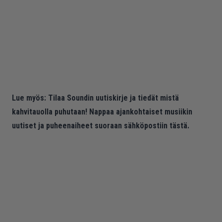
Lue myös:
Tilaa Soundin uutiskirje ja tiedät mistä
kahvitauolla puhutaan! Nappaa ajankohtaiset musiikin
uutiset ja puheenaiheet suoraan sähköpostiin tästä.