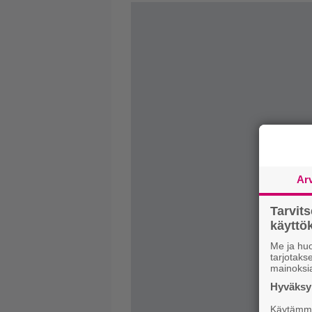
Ar
Tarvit
käytt
Me ja huo
tarjotak
mainoksi
Hyväksym
Käytämme 