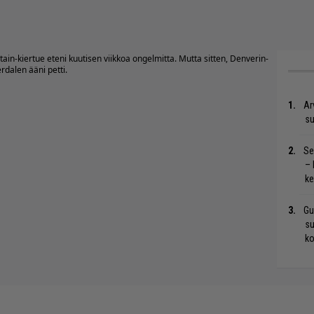
ain-kiertue eteni kuutisen viikkoa ongelmitta. Mutta sitten, Denverin-
rdalen ääni petti.
Ar
su
Se
– 
ke
Gu
su
ko