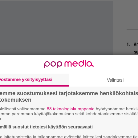
Ar
su
Se
Ma
vostamme yksityisyyttäsi
Valintasi
uu
semme suostumuksesi tarjotaksemme henkilökohtai
Gu
ökokemuksen
su
lellisesti valitsemamme
88 teknologiakumppania
hyödynnämme henkilö
ko
semme paremman käyttäjäkokemuksen sekä kohdentaaksemme sisältöä
a.
Mi
ällä suostut tietojesi käyttöön seuraavasti
Va
laitetunnisteita ja tallennamme evästeitä laitteellesi saadaksemme tie