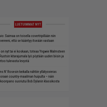
LUETUIMMAT NYT
vio: Saimaa on toisella covertripillään niin
vereeni, että se kääntyy itseään vastaan
 on nyt tai ei koskaan, toteaa Yngwie Malmsteen
Ruotsin kitarajumala lyö pöytään uuden biisin ja
rtoo tulevasta levystä
ns N’ Rosesin keikalla nähtiin yllätysvieras
oraan country-maailman huipulta – näin
koonpano suoriutui Bob Dylanin klassikosta