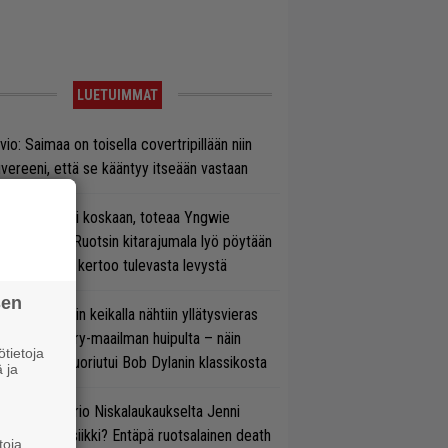
LUETUIMMAT
vio: Saimaa on toisella covertripillään niin
vereeni, että se kääntyy itseään vastaan
 on nyt tai ei koskaan, toteaa Yngwie
lmsteen – Ruotsin kitarajumala lyö pöytään
den biisin ja kertoo tulevasta levystä
sen
ns N’ Rosesin keikalla nähtiin yllätysvieras
oraan country-maailman huipulta – näin
tietoja
koonpano suoriutui Bob Dylanin klassikosta
 ja
ten taipuu Trio Niskalaukaukselta Jenni
rtiaisen musiikki? Entäpä ruotsalainen death
toja