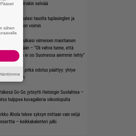
tal? Pian tämäkin selviää
. Pääset
e
ind Channel palasi tauolta tuplasinglen ja
yttävän videon voimin
n siihen
uraavalla
rko Annala julkaisi viimeisen maistiaisen
olodebyytiltään – ”Oli vahva tunne, että
llaista musaa ei oo Suomessa aiemmin tehty”
ezer-fanien pitkä odotus päättyy: yhtye
äytäntömme
ulee Suomeen
täkesä Go-Go jytisytti Helsingin Suvilahtea –
tso hulppea kuvagalleria viikonlopulta
rkko Ahola tekee syksyn mittaan vain neljä
nserttia – keikkakalenteri julki