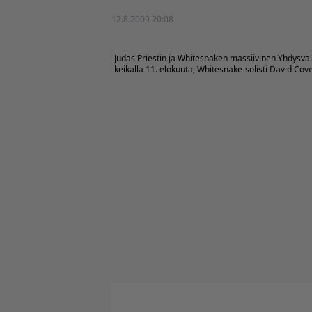
12.8.2009 20:08
Judas Priestin
ja
Whitesnaken
massiivinen Yhdysvalt
keikalla 11. elokuuta, Whitesnake-solisti David Cove