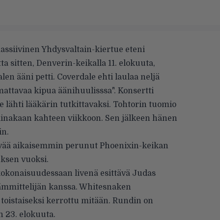
ssiivinen Yhdysvaltain-kiertue eteni
a sitten, Denverin-keikalla 11. elokuuta,
en ääni petti. Coverdale ehti laulaa neljä
mattavaa kipua äänihuulisssa". Konsertti
 lähti lääkärin tutkittavaksi. Tohtorin tuomio
a ainakaan kahteen viikkoon. Sen jälkeen hänen
in.
vää aikaisemmin perunut Phoenixin-keikan
ksen vuoksi.
 kokonaisuudessaan livenä esittävä Judas
-lämmittelijän kanssa. Whitesnaken
 toistaiseksi kerrottu mitään. Rundin on
 23. elokuuta.