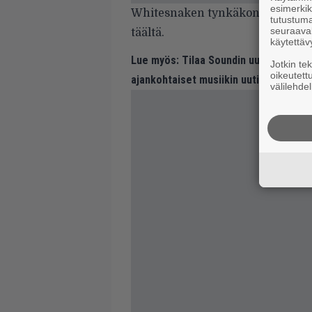
esimerkiks
Whitesnaken tynkäkonsertista k
tutustuma
seuraaval
täältä
.
käytettäv
Lue myös:
Tilaa Soundin uutiskirje ja
Jotkin te
oikeutett
ajankohtaiset musiikin uutiset ja puh
välilehdel