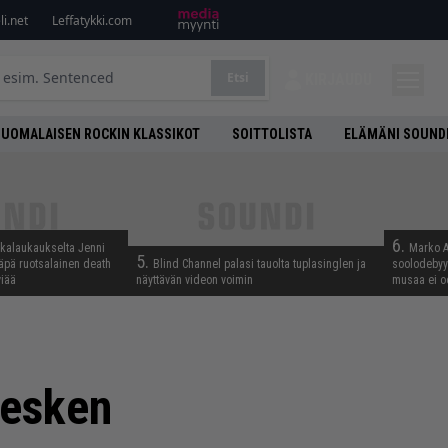
i.net
Leffatykki.com
Etsi
KIRJAUDU
SUOMALAISEN ROCKIN KLASSIKOT
SOITTOLISTA
ELÄMÄNI SOUND
6.
skalaukaukselta Jenni
Marko A
5.
täpä ruotsalainen death
Blind Channel palasi tauolta tuplasinglen ja
soolodebyyt
viää
näyttävän videon voimin
musaa ei o
kesken