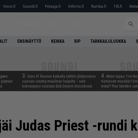
Voice.fi
Soundi.fi
Pelaaja.fi
Inferno.fi
Rumba.fi
Tilt.fi
Metel
ET
LEVYARVIOT
JUTUT
LEHTI
ALIT
ENSINÄYTTÖ
KEIKKA
RIP
TARKKAILULUOKKA
3.
4.
ngwie
Guns N’ Rosesin keikalla nähtiin yllätysvieras
Miten taipuu Trio Ni
ö pöytään
suoraan country-maailman huipulta – näin
Vartiaisen musiikki? En
tä
kokoonpano suoriutui Bob Dylanin klassikosta
metal? Pian tämäkin sel
jäi Judas Priest -rundi 