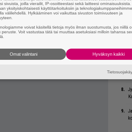
me
i sivuista, joilla vierailit, IP-osoitteestasi sekä laitteesi ominaisuuksista
uvattua Youtube-materiaalia löytyy
täältä
ja
an yksityiskohtaisesti käyttötarkoituksiin ja teknologiakumppaneihimm
la välilehdellä. Hylkääminen voi vaikuttaa sivuston toimivuuteen ja
Bl
yyteen.
nä
 tiedät mistä kahvitauolla puhutaan! Nappaa
knologiamme voivat käsitellä tietoja myös ilman suostumusta, jos niillä o
u peruste. Voit vastustaa tätä tai muuttaa asetuksiasi milloin tahansa se
eenaiheet suoraan sähköpostiin tästä.
lä.
Ma
so
tä
Omat valintani
Hyväksyn kaikki
We
Tietosuojak
t
Jy
Ka
Ja
ko