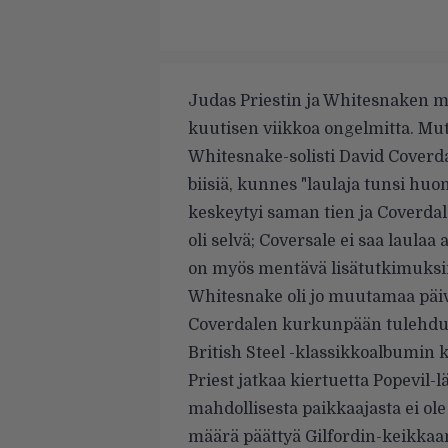
Judas Priestin
ja
Whitesnaken
ma
kuutisen viikkoa ongelmitta. Mutt
Whitesnake-solisti David Coverdal
biisiä, kunnes "laulaja tunsi huo
keskeytyi saman tien ja Coverdale
oli selvä; Coversale ei saa laula
on myös mentävä lisätutkimuksi
Whitesnake oli jo muutamaa päi
Coverdalen kurkunpään tulehdu
British Steel -klassikkoalbumin
Priest jatkaa kiertuetta Popevil
mahdollisesta paikkaajasta ei ole
määrä päättyä Gilfordin-keikkaan