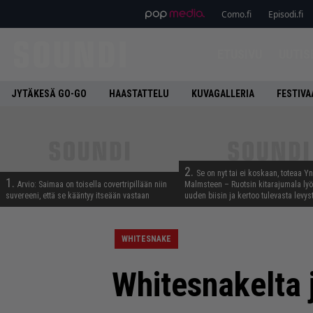
Como.fi
Episodi.fi
ETUSIVU
UUTIS
JYTÄKESÄ GO-GO
HAASTATTELU
KUVAGALLERIA
FESTIVA
2.
Se on nyt tai ei koskaan, toteaa Y
1.
Arvio: Saimaa on toisella covertripillään niin
Malmsteen – Ruotsin kitarajumala ly
suvereeni, että se kääntyy itseään vastaan
uuden biisin ja kertoo tulevasta levys
WHITESNAKE
Whitesnakelta 