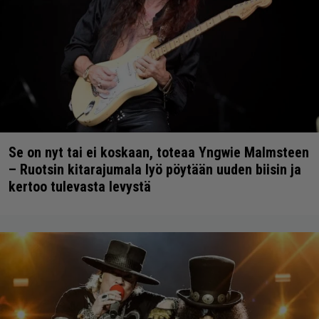
Se on nyt tai ei koskaan, toteaa Yngwie Malmsteen
– Ruotsin kitarajumala lyö pöytään uuden biisin ja
kertoo tulevasta levystä