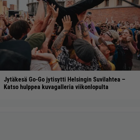
Jytäkesä Go-Go jytisytti Helsingin Suvilahtea –
Katso hulppea kuvagalleria viikonlopulta