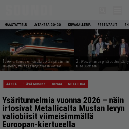
HAASTATTELU
JYTÄKESÄ GO-GO
KUVAGALLERIA
FESTIVAALIT
EN
1.
2.
Arvio: Saimaa on toisella covertripillään niin
Weezer-fanien pitkä odotus päätty
suvereeni, että se kääntyy itseään vastaan
tulee Suomeen
ÄÄNTÄ
ELÄVÄ MUSIIKKI
KUVAA
METALLICA
Ysäritunnelmia vuonna 2026 – näin
irtosivat Metallicalta Mustan levyn
valiobiisit viimeisimmällä
Euroopan-kiertueella