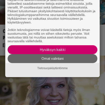
laitteellesi saadaksemme tietoja esimerkiksi sivuista, joilla
vierailit, IP-osoitteestasi sekä laitteesi ominaisuuksista.
Pääset tutustumaan yksityiskohtaisesti käyttötarkoituksiin ja
teknologiakumppaneihimme seuraavalla välilehdellä.
Hylkääminen voi vaikuttaa sivuston toimivuuteen ja
käytettävyyteen.
Jotkin teknologiamme voivat käsitellä tietoja myös ilman
Clint Eastwood näytti Kevin Costnerille kaapin
suostumusta, jos niillä on siihen oikeutettu peruste. Voit
paikan hyvin yksinkertaisella toimenpiteellä
vastustaa tätä tai muuttaa asetuksiasi milloin tahansa
seuraavalla välilehdellä.
Hyväksyn kaikki
Omat valintani
Tietosuojakäytäntömme