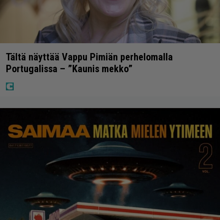
Tältä näyttää Vappu Pimiän perhelomalla
Portugalissa – ”Kaunis mekko”