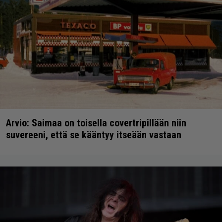
Arvio: Saimaa on toisella covertripillään niin
suvereeni, että se kääntyy itseään vastaan