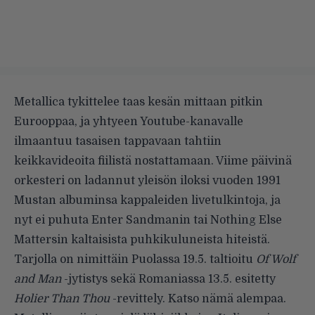
Metallica tykittelee taas kesän mittaan pitkin
Eurooppaa, ja yhtyeen Youtube-kanavalle
ilmaantuu tasaisen tappavaan tahtiin
keikkavideoita fiilistä nostattamaan. Viime päivinä
orkesteri on ladannut yleisön iloksi vuoden 1991
Mustan albuminsa kappaleiden livetulkintoja, ja
nyt ei puhuta Enter Sandmanin tai Nothing Else
Mattersin kaltaisista puhkikuluneista hiteistä.
Tarjolla on nimittäin Puolassa 19.5. taltioitu
Of Wolf
and Man
-jytistys sekä Romaniassa 13.5. esitetty
Holier Than Thou
-revittely. Katso nämä alempaa.