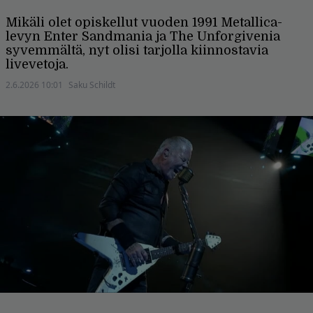
Mikäli olet opiskellut vuoden 1991 Metallica-
levyn Enter Sandmania ja The Unforgivenia
syvemmältä, nyt olisi tarjolla kiinnostavia
livevetoja.
2.6.2026 10:01
Saku Schildt