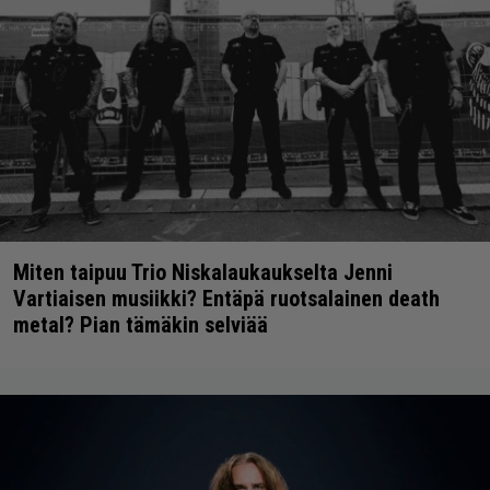
Miten taipuu Trio Niskalaukaukselta Jenni
Vartiaisen musiikki? Entäpä ruotsalainen death
metal? Pian tämäkin selviää