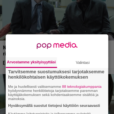
Nyt Netflixissä: Yksi viime vuosien parhaista
rikossarjoista – IMDB-arvio 8,8
Arvostamme yksityisyyttäsi
Valintasi
Tarvitsemme suostumuksesi tarjotaksemme
henkilökohtaisen käyttökokemuksen
Me ja huolellisesti valitsemamme
88 teknologiakumppania
hyödynnämme henkilötietoja tarjotaksemme paremman
käyttäjäkokemuksen sekä kohdentaaksemme sisältöä ja
mainoksia.
Hyväksymällä suostut tietojesi käyttöön seuraavasti
Käytämme laitetunnisteita ja tallennamme evästeitä