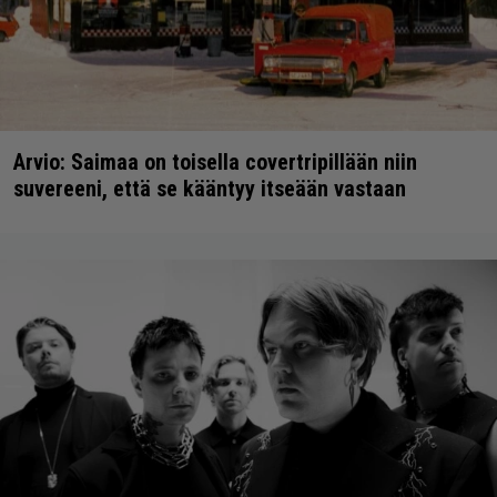
Arvio: Saimaa on toisella covertripillään niin
suvereeni, että se kääntyy itseään vastaan