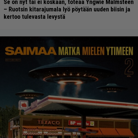
Se on nyt tai ei koskaan, toteaa Yngwie Malmsteen
– Ruotsin kitarajumala lyö pöytään uuden biisin ja
kertoo tulevasta levystä