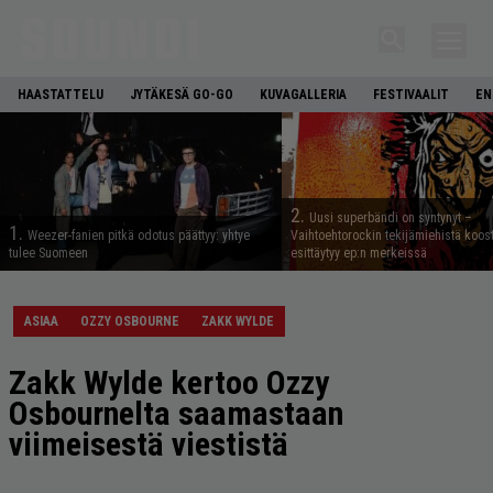
HAASTATTELU
JYTÄKESÄ GO-GO
KUVAGALLERIA
FESTIVAALIT
EN
2.
Uusi superbändi on syntynyt –
1.
Weezer-fanien pitkä odotus päättyy: yhtye
Vaihtoehtorockin tekijämiehistä koos
tulee Suomeen
esittäytyy ep:n merkeissä
ASIAA
OZZY OSBOURNE
ZAKK WYLDE
Zakk Wylde kertoo Ozzy
Osbournelta saamastaan
viimeisestä viestistä