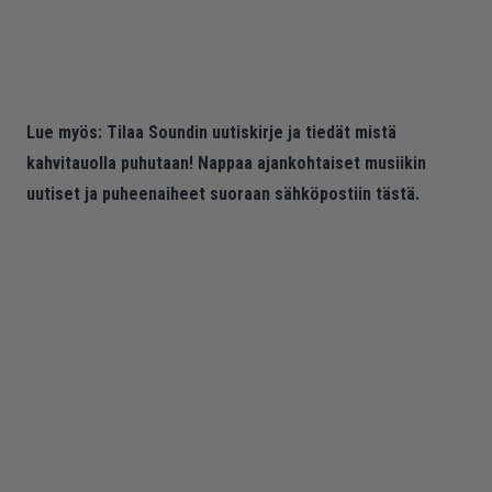
Lue myös:
Tilaa Soundin uutiskirje ja tiedät mistä
kahvitauolla puhutaan! Nappaa ajankohtaiset musiikin
uutiset ja puheenaiheet suoraan sähköpostiin tästä.