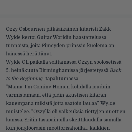
Ozzy Osbournen pitkäaikainen kitaristi Zakk
Wylde kertoi
Guitar Worldin
haastattelussa
tunnoista, joita Pimeyden prinssin kuolema on
hänessä herättänyt.
Wylde Oli paikalla soittamassa Ozzyn soolosetissä
5. heinäkuuta Birminghamissa järjestetyssä
Back
to the Beginning
-tapahtumassa.
”Mama, I’m Coming Homen kohdalla jouduin
varmistamaan, että pidin akustisen kitaran
kauempana mikistä jotta saatoin laulaa”, Wylde
muistelee. ”Ozzyllä oli vaikeuksia tiettyjen nuottien
kanssa. Yritin tasapainoilla skeittilaudalla samalla
kun jonglöörasin moottorisahoilla… kaikkien