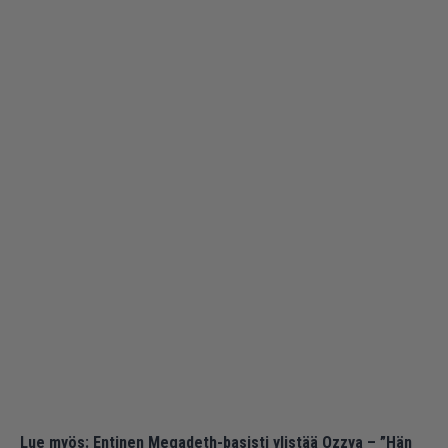
Lue myös:
Entinen Megadeth-basisti ylistää Ozzya – ”Hän