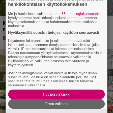
henkilökohtaisen käyttökokemuksen
Me ja huolellisesti valitsemamme
88 teknologiakumppania
hyödynnämme henkilötietoja tarjotaksemme paremman
käyttäjäkokemuksen sekä kohdentaaksemme sisältöä ja
Koululaisille jaetaan ilmaisia heijastinreppuja –
mainoksia.
näin voit lunastaa omasi S-marketista
Hyväksymällä suostut tietojesi käyttöön seuraavasti
Käytämme laitetunnisteita ja tallennamme evästeitä
laitteellesi saadaksemme tietoja esimerkiksi sivuista, joilla
vierailit, IP-osoitteestasi sekä laitteesi ominaisuuksista.
Pääset tutustumaan yksityiskohtaisesti käyttötarkoituksiin ja
teknologiakumppaneihimme seuraavalla välilehdellä.
Hylkääminen voi vaikuttaa sivuston toimivuuteen ja
käytettävyyteen.
Jotkin teknologiamme voivat käsitellä tietoja myös ilman
suostumusta, jos niillä on siihen oikeutettu peruste. Voit
vastustaa tätä tai muuttaa asetuksiasi milloin tahansa
seuraavalla välilehdellä.
Hyväksyn kaikki
Omat valintani