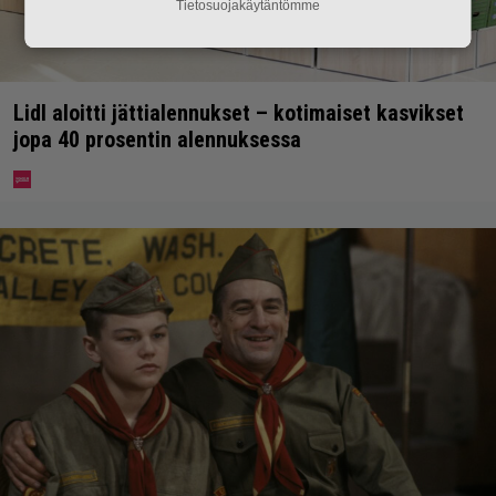
Tietosuojakäytäntömme
Lidl aloitti jättialennukset – kotimaiset kasvikset
jopa 40 prosentin alennuksessa