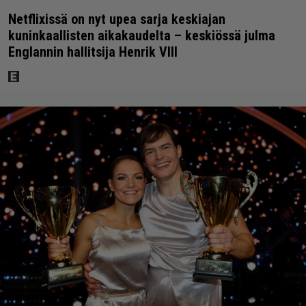
Netflixissä on nyt upea sarja keskiajan
kuninkaallisten aikakaudelta – keskiössä julma
Englannin hallitsija Henrik VIII