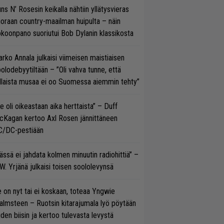
ns N’ Rosesin keikalla nähtiin yllätysvieras
oraan country-maailman huipulta – näin
koonpano suoriutui Bob Dylanin klassikosta
rko Annala julkaisi viimeisen maistiaisen
olodebyytiltään – ”Oli vahva tunne, että
llaista musaa ei oo Suomessa aiemmin tehty”
e oli oikeastaan aika herttaista” – Duff
cKagan kertoo Axl Rosen jännittäneen
C/DC-pestiään
ässä ei jahdata kolmen minuutin radiohittiä” –
W. Yrjänä julkaisi toisen soololevynsä
 on nyt tai ei koskaan, toteaa Yngwie
lmsteen – Ruotsin kitarajumala lyö pöytään
den biisin ja kertoo tulevasta levystä