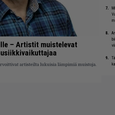
Mi
Va
me
An
bi
le – Artistit muistelevat
vi
usiikkivaikuttajaa
Tä
ka
voittivat artisteilta lukuisia lämpimiä muistoja.