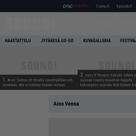
Como.fi
Episodi.fi
ETUSIVU
UUTIS
HAASTATTELU
JYTÄKESÄ GO-GO
KUVAGALLERIA
FESTIVA
2.
Guns N’ Rosesin keikalla nähtiin y
1.
Arvio: Saimaa on toisella covertripillään niin
suoraan country-maailman huipulta –
suvereeni, että se kääntyy itseään vastaan
kokoonpano suoriutui Bob Dylanin kl
Aino Venna