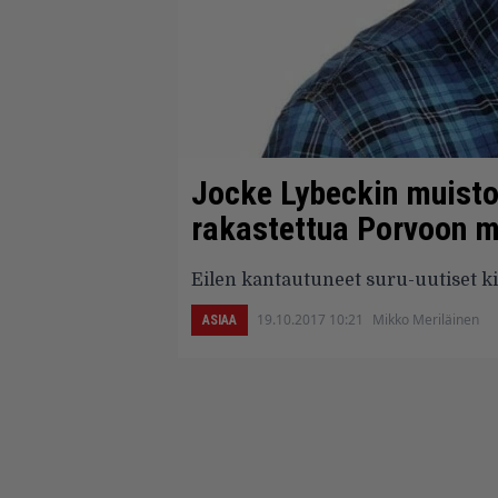
Jocke Lybeckin muistol
rakastettua Porvoon m
Eilen kantautuneet suru-uutiset kir
19.10.2017 10:21
Mikko Meriläinen
ASIAA