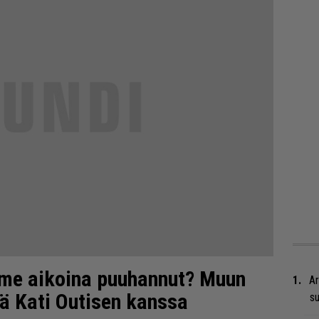
ime aikoina puuhannut? Muun
Ar
jä Kati Outisen kanssa
su