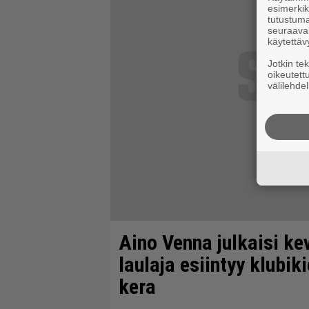
esimerkiks
tutustuma
seuraaval
käytettäv
Jotkin te
oikeutett
välilehdel
Aino Venna julkaisi k
laulaja esiintyy klubik
kera