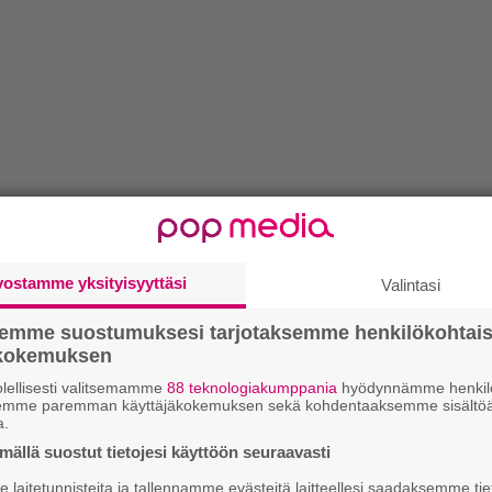
vostamme yksityisyyttäsi
Valintasi
semme suostumuksesi tarjotaksemme henkilökohtai
ökokemuksen
lellisesti valitsemamme
88 teknologiakumppania
hyödynnämme henkilö
semme paremman käyttäjäkokemuksen sekä kohdentaaksemme sisältöä
a.
ällä suostut tietojesi käyttöön seuraavasti
laitetunnisteita ja tallennamme evästeitä laitteellesi saadaksemme tie