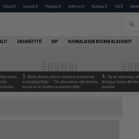
Voice.fi
Soundi.fi
Pelaaja.fi
Inferno.fi
Rumba.fi
Tilt.fi
Metel
ET
LEVYARVIOT
JUTUT
LEHTI
ALIT
ENSINÄYTTÖ
RIP
SUOMALAISEN ROCKIN KLASSIKOT
3.
4.
llätysvieras
Marko Annala julkaisi viimeisen maistiaisen
”Se oli oikeastaan ai
 näin
soolodebyytiltään – ”Oli vahva tunne, että tällaista
McKagan kertoo Axl Rose
assikosta
musaa ei oo Suomessa aiemmin tehty”
pestiään