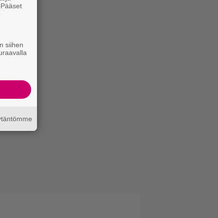
. Pääset
e
n siihen
uraavalla
äytäntömme