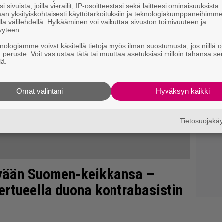
i sivuista, joilla vierailit, IP-osoitteestasi sekä laitteesi ominaisuuksista
an yksityiskohtaisesti käyttötarkoituksiin ja teknologiakumppaneihimm
la välilehdellä. Hylkääminen voi vaikuttaa sivuston toimivuuteen ja
yyteen.
knologiamme voivat käsitellä tietoja myös ilman suostumusta, jos niillä o
u peruste. Voit vastustaa tätä tai muuttaa asetuksiasi milloin tahansa se
lä.
Omat valintani
Hyväksyn kaikki
Tietosuojak
evään Suomen-keikkansa –
iertueella duona kontrabasistin