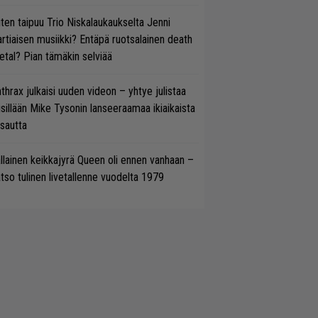
ten taipuu Trio Niskalaukaukselta Jenni
rtiaisen musiikki? Entäpä ruotsalainen death
tal? Pian tämäkin selviää
thrax julkaisi uuden videon – yhtye julistaa
isillään Mike Tysonin lanseeraamaa ikiaikaista
isautta
llainen keikkajyrä Queen oli ennen vanhaan –
tso tulinen livetallenne vuodelta 1979