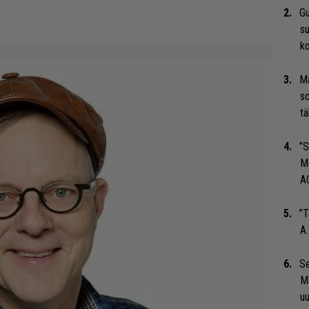
Gu
su
ko
Ma
so
tä
”S
M
A
”T
A.
Se
Ma
uu