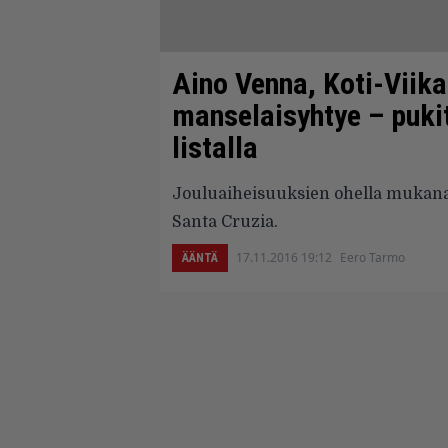
Aino Venna, Koti-Viik
manselaisyhtye – pukit 
listalla
Jouluaiheisuuksien ohella mukana
Santa Cruzia.
17.11.2016 19:12
Eero Tarmo
ÄÄNTÄ