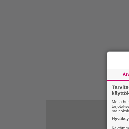
Ar
Tarvit
käytt
Me ja huo
tarjotak
mainoksi
Hyväksym
Käytämme 