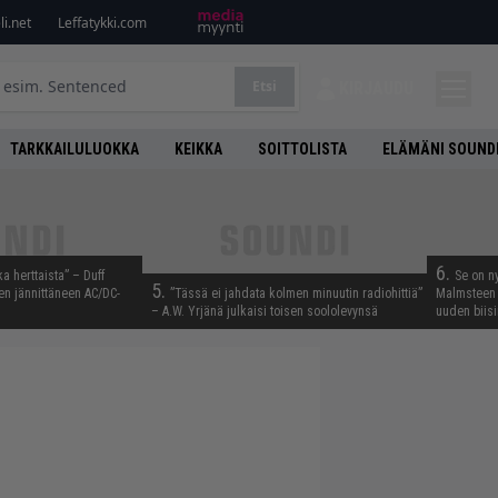
i.net
Leffatykki.com
Etsi
KIRJAUDU
TARKKAILULUOKKA
KEIKKA
SOITTOLISTA
ELÄMÄNI SOUND
6.
ka herttaista” – Duff
Se on n
5.
n jännittäneen AC/DC-
”Tässä ei jahdata kolmen minuutin radiohittiä”
Malmsteen 
– A.W. Yrjänä julkaisi toisen soololevynsä
uuden biisi