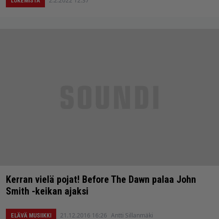
2.2.2022 12:37
LUKEMISTA
Kerran vielä pojat! Before The Dawn palaa John
Smith -keikan ajaksi
21.12.2016 16:26
Antti Sillanmäki
ELÄVÄ MUSIIKKI