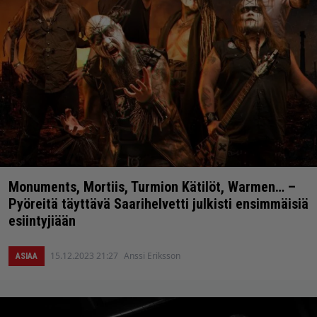
Monuments, Mortiis, Turmion Kätilöt, Warmen… –
Pyöreitä täyttävä Saarihelvetti julkisti ensimmäisiä
esiintyjiään
15.12.2023 21:27
Anssi Eriksson
ASIAA