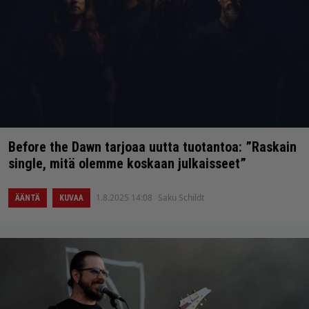
Before the Dawn tarjoaa uutta tuotantoa: ”Raskain
single, mitä olemme koskaan julkaisseet”
1.8.2025 14:08
Saku Schildt
ÄÄNTÄ
KUVAA