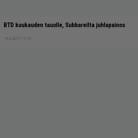
BTD kuukauden tauolle, Subbareilta juhlapainos
14.6.2011 11:10