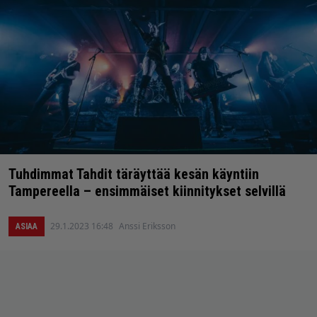
Tuhdimmat Tahdit täräyttää kesän käyntiin
Tampereella – ensimmäiset kiinnitykset selvillä
29.1.2023 16:48
Anssi Eriksson
ASIAA