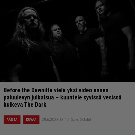
Before the Dawnilta vielä yksi video ennen
paluulevyn julkaisua – kuuntele syvissä vesissä
kulkeva The Dark
29.6.2023 13:40
Saku Schildt
ÄÄNTÄ
KUVAA