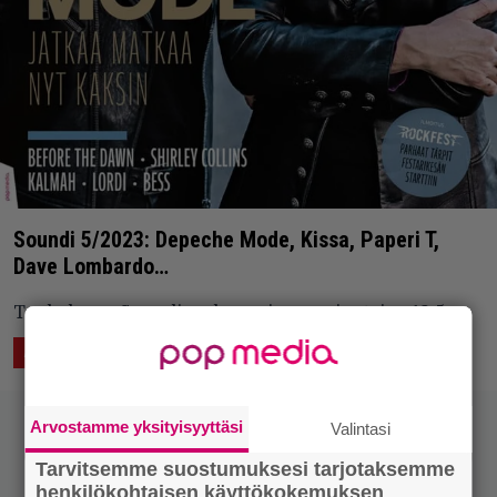
Soundi 5/2023: Depeche Mode, Kissa, Paperi T,
Dave Lombardo…
Toukokuun Soundi on kaupoissa perjantaina 19.5.
17.5.2023 16:19
ASIAA
LUKEMISTA
Arvostamme yksityisyyttäsi
Valintasi
Tarvitsemme suostumuksesi tarjotaksemme
henkilökohtaisen käyttökokemuksen