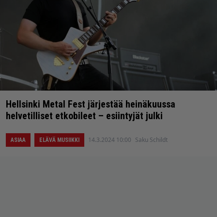
Hellsinki Metal Fest järjestää heinäkuussa
helvetilliset etkobileet – esiintyjät julki
14.3.2024 10:00
Saku Schildt
ASIAA
ELÄVÄ MUSIIKKI