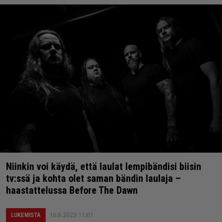
Niinkin voi käydä, että laulat lempibändisi biisin
tv:ssä ja kohta olet saman bändin laulaja –
haastattelussa Before The Dawn
16.6.2023 11:01
LUKEMISTA