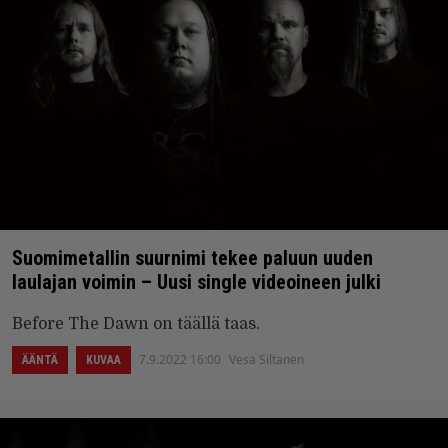
Suomimetallin suurnimi tekee paluun uuden
laulajan voimin – Uusi single videoineen julki
Before The Dawn on täällä taas.
7.9.2022 16:00
Vesa Siltanen
ÄÄNTÄ
KUVAA