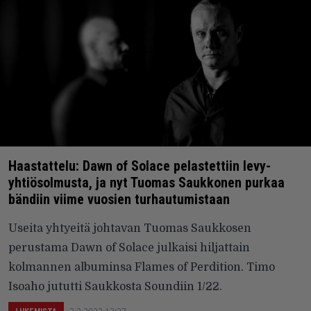
Haastattelu: Dawn of Solace pelastettiin levy-
yhtiösolmusta, ja nyt Tuomas Saukkonen purkaa
bändiin viime vuosien turhautumistaan
Useita yhtyeitä johtavan Tuomas Saukkosen
perustama Dawn of Solace julkaisi hiljattain
kolmannen albuminsa Flames of Perdition. Timo
Isoaho jututti Saukkosta Soundiin 1/22.