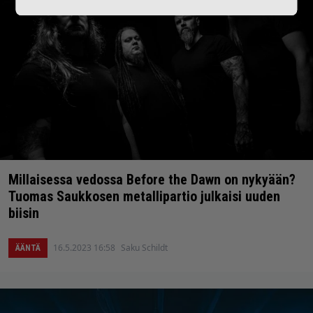
Millaisessa vedossa Before the Dawn on nykyään?
Tuomas Saukkosen metallipartio julkaisi uuden
biisin
16.5.2023 16:58
Saku Schildt
ÄÄNTÄ