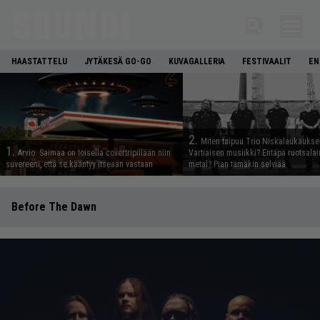
HAASTATTELU
JYTÄKESÄ GO-GO
KUVAGALLERIA
FESTIVAALIT
EN
2.
Miten taipuu Trio Niskalaukaukse
1.
Arvio: Saimaa on toisella covertripillään niin
Vartiaisen musiikki? Entäpä ruotsala
suvereeni, että se kääntyy itseään vastaan
metal? Pian tämäkin selviää
Before The Dawn