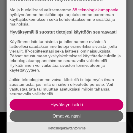
Me ja huolellisesti valitsemamme
88 teknologiakumppania
hyödynnämme henkilötietoja tarjotaksemme paremman
käyttäjäkokemuksen sekä kohdentaaksemme sisältöä ja
mainoksia.
Hyväksymällä suostut tietojesi käyttöön seuraavasti
Käytämme laitetunnisteita ja tallennamme evästeitä
laitteellesi saadaksemme tietoja esimerkiksi sivuista, joilla
vierailit, IP-osoitteestasi sekä laitteesi ominaisuuksista.
Pääset tutustumaan yksityiskohtaisesti käyttötarkoituksiin ja
teknologiakumppaneihimme seuraavalla välilehdellä.
Hylkääminen voi vaikuttaa sivuston toimivuuteen ja
käytettävyyteen.
Jotkin teknologiamme voivat käsitellä tietoja myös ilman
suostumusta, jos niillä on siihen oikeutettu peruste. Voit
vastustaa tätä tai muuttaa asetuksiasi milloin tahansa
seuraavalla välilehdellä.
Hyväksyn kaikki
Omat valintani
Tietosuojakäytäntömme