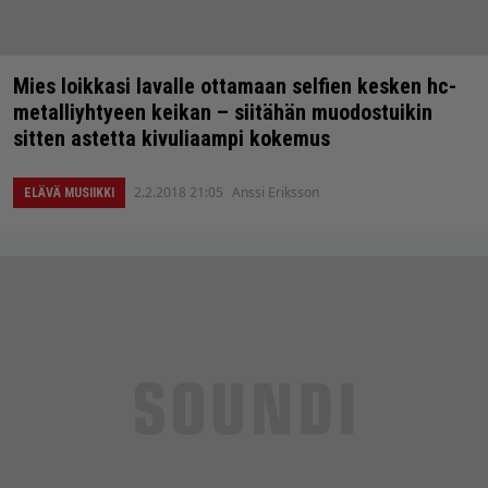
Mies loikkasi lavalle ottamaan selfien kesken hc-
metalliyhtyeen keikan – siitähän muodostuikin
sitten astetta kivuliaampi kokemus
2.2.2018 21:05
Anssi Eriksson
ELÄVÄ MUSIIKKI