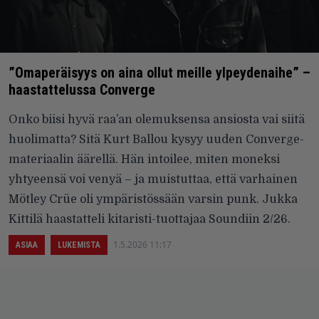
”Omaperäisyys on aina ollut meille ylpeydenaihe” –
haastattelussa Converge
Onko biisi hyvä raa’an olemuksensa ansiosta vai siitä
huolimatta? Sitä Kurt Ballou kysyy uuden Converge-
materiaalin äärellä. Hän intoilee, miten moneksi
yhtyeensä voi venyä – ja muistuttaa, että varhainen
Mötley Crüe oli ympäristössään varsin punk. Jukka
Kittilä haastatteli kitaristi-tuottajaa Soundiin 2/26.
1.5.2026 11:17
ASIAA
LUKEMISTA