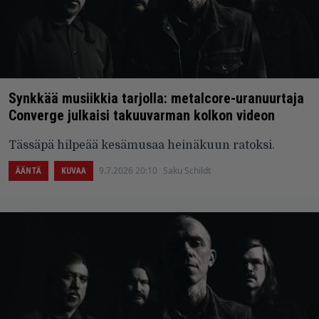
Synkkää musiikkia tarjolla: metalcore-uranuurtaja
Converge julkaisi takuuvarman kolkon videon
Tässäpä hilpeää kesämusaa heinäkuun ratoksi.
9.7.2026 20:10
Saku Schildt
ÄÄNTÄ
KUVAA