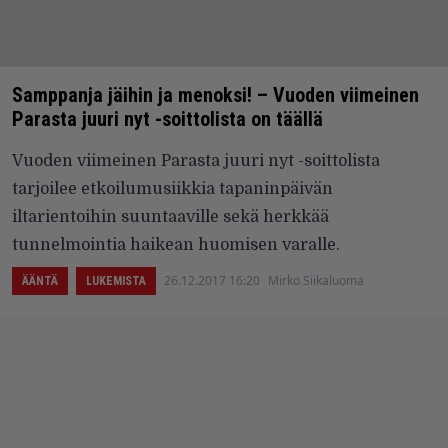
Samppanja jäihin ja menoksi! – Vuoden viimeinen
Parasta juuri nyt -soittolista on täällä
Vuoden viimeinen Parasta juuri nyt -soittolista
tarjoilee etkoilumusiikkia tapaninpäivän
iltarientoihin suuntaaville sekä herkkää
tunnelmointia haikean huomisen varalle.
26.12.2017 16:20
Mirko Siikaluoma
ÄÄNTÄ
LUKEMISTA