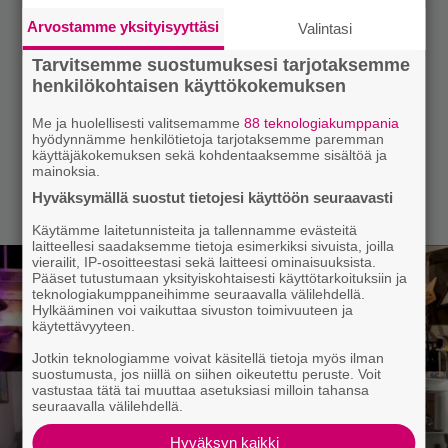
Arvostamme yksityisyyttäsi
Valintasi
Tarvitsemme suostumuksesi tarjotaksemme
henkilökohtaisen käyttökokemuksen
Me ja huolellisesti valitsemamme
88 teknologiakumppania
hyödynnämme henkilötietoja tarjotaksemme paremman
käyttäjäkokemuksen sekä kohdentaaksemme sisältöä ja
mainoksia.
Hyväksymällä suostut tietojesi käyttöön seuraavasti
Käytämme laitetunnisteita ja tallennamme evästeitä
laitteellesi saadaksemme tietoja esimerkiksi sivuista, joilla
vierailit, IP-osoitteestasi sekä laitteesi ominaisuuksista.
Pääset tutustumaan yksityiskohtaisesti käyttötarkoituksiin ja
teknologiakumppaneihimme seuraavalla välilehdellä.
Hylkääminen voi vaikuttaa sivuston toimivuuteen ja
käytettävyyteen.
Jotkin teknologiamme voivat käsitellä tietoja myös ilman
suostumusta, jos niillä on siihen oikeutettu peruste. Voit
vastustaa tätä tai muuttaa asetuksiasi milloin tahansa
seuraavalla välilehdellä.
Hyväksyn kaikki