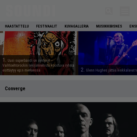
HAASTATTELU
FESTIVAALIT
KUVAGALLERIA
MUSIIKKIBISNES
ENS
1.
Uusi superbändi on syntynyt –
Vaihtoehtorockin tekijämiehistä koostuva ryhmä
2.
esittäytyy ep:n merkeissä
Glenn Hughes jättää keikkalavat t
Converge