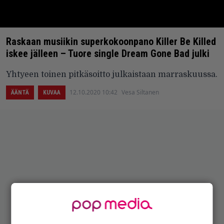
Raskaan musiikin superkokoonpano Killer Be Killed
iskee jälleen – Tuore single Dream Gone Bad julki
Yhtyeen toinen pitkäsoitto julkaistaan marraskuussa.
12.10.2020 10:42
Vesa Siltanen
ÄÄNTÄ
KUVAA