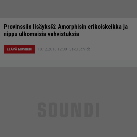
Provinssiin lisäyksiä: Amorphisin erikoiskeikka ja
nippu ulkomaisia vahvistuksia
18.12.2018 12:00
Saku Schildt
ELÄVÄ MUSIIKKI