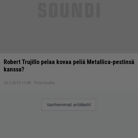
Robert Trujillo pelaa kovaa peliä Metallica-pestinsä
kanssa?
24.7.2015 11:08
Timo Isoaho
Artikkelien
Vanhemmat artikkelit
selaus