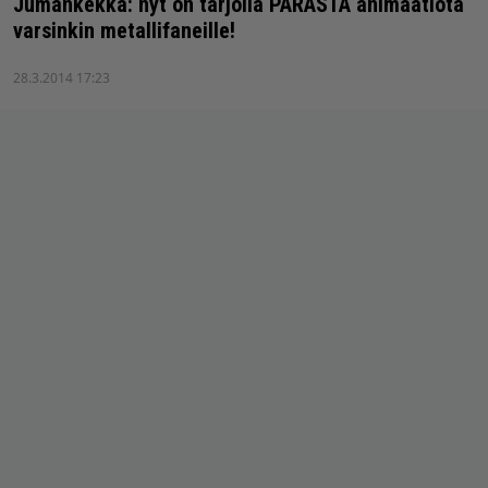
Jumankekka: nyt on tarjolla PARASTA animaatiota
varsinkin metallifaneille!
28.3.2014 17:23