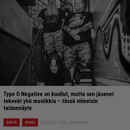
Type O Negative on kuollut, mutta sen jäsenet
tekevät yhä musiikkia – tässä viimeisin
taidonnäyte
26.6.2025 11:59
Saku Schildt
ÄÄNTÄ
KUVAA