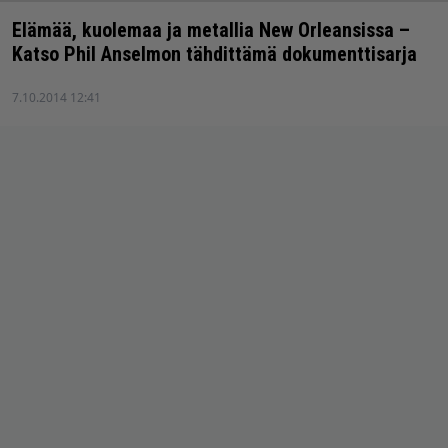
Elämää, kuolemaa ja metallia New Orleansissa –
Katso Phil Anselmon tähdittämä dokumenttisarja
7.10.2014 12:41