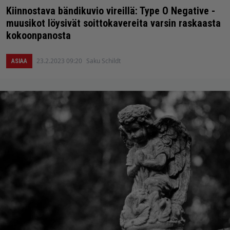
Kiinnostava bändikuvio vireillä: Type O Negative -
muusikot löysivät soittokavereita varsin raskaasta
kokoonpanosta
23.2.2023 09:20
Saku Schildt
ASIAA