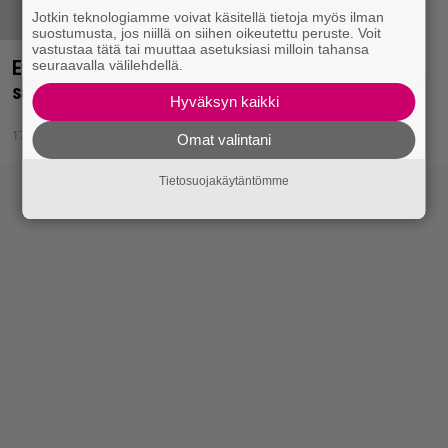
Jotkin teknologiamme voivat käsitellä tietoja myös ilman
suostumusta, jos niillä on siihen oikeutettu peruste. Voit
vastustaa tätä tai muuttaa asetuksiasi milloin tahansa
Eyehategod-liideri arveluttavassa kunnossa –
seuraavalla välilehdellä.
saapuuko yhtye Suomeen?
Hyväksyn kaikki
17.2.2015 22:05
Omat valintani
Tietosuojakäytäntömme