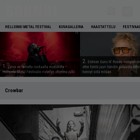
HELLSINKI METAL FESTIVAL
KUVAGALLERIA
HAASTATTELU
FESTIVAA
2.
Entinen Guns N’ Roses -rumpali mu
1.
Laiva on lastattu raskaalla musiikilla –
ettei häntä juuri bändin paluusta info
Hellsinki Metal Festivalin risteilyn ohjelma julki
tiennyt siitä mitään
Crowbar