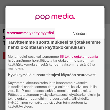
Festivaaliraportti: Rap metal ja Aussien metalcore
Arvostamme yksityisyyttäsi
Valintasi
sulattivat kivisemmätkin sydämet – Kolme päivää
Tarvitsemme suostumuksesi tarjotaksemme
Tuskaa soundilaisten silmin
henkilökohtaisen käyttökokemuksen
6.7.2018 12:00
MIELIPIDE
Me ja huolellisesti valitsemamme
88 teknologiakumppania
hyödynnämme henkilötietoja tarjotaksemme paremman
käyttäjäkokemuksen sekä kohdentaaksemme sisältöä ja
mainoksia.
Hyväksymällä suostut tietojesi käyttöön seuraavasti
Käytämme laitetunnisteita ja tallennamme evästeitä
laitteellesi saadaksemme tietoja esimerkiksi sivuista, joilla
vierailit, IP-osoitteestasi sekä laitteesi ominaisuuksista.
Pääset tutustumaan yksityiskohtaisesti käyttötarkoituksiin ja
teknologiakumppaneihimme seuraavalla välilehdellä.
Hylkääminen voi vaikuttaa sivuston toimivuuteen ja
käytettävyyteen.