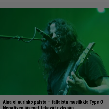
Aina ei aurinko paista – tällaista musiikkia Type O
Negativen jäsenet tekevät nykyään