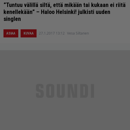
”Tuntuu välillä siltä, että mikään tai kukaan ei riitä
kenellekään” – Haloo Helsinki! julkisti uuden
singlen
27.1.2017 13:12
Vesa Siltanen
ASIAA
KUVAA