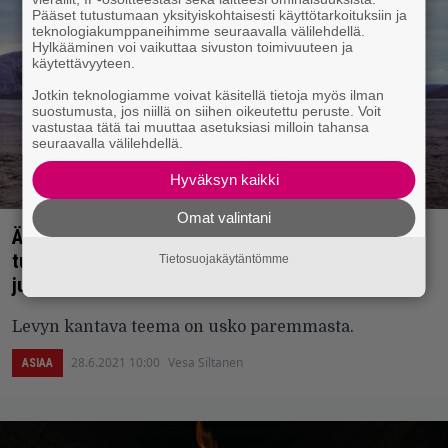
Pääset tutustumaan yksityiskohtaisesti käyttötarkoituksiin ja
teknologiakumppaneihimme seuraavalla välilehdellä.
Hylkääminen voi vaikuttaa sivuston toimivuuteen ja
käytettävyyteen.
Jotkin teknologiamme voivat käsitellä tietoja myös ilman
suostumusta, jos niillä on siihen oikeutettu peruste. Voit
vastustaa tätä tai muuttaa asetuksiasi milloin tahansa
seuraavalla välilehdellä.
Hyväksyn kaikki
Omat valintani
Älä pelkää elämää, viestittää Haloo Helsinki!
tulevalla levyllään – Odotetun albumin
Tietosuojakäytäntömme
julkaisupäivä varmistui
Levyn kantava teema on usko paremmasta.
28.6.2021 10:00
Vesa Siltanen
ASIAA