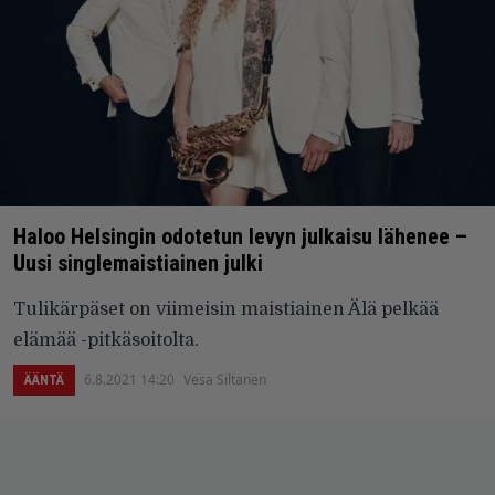
Haloo Helsingin odotetun levyn julkaisu lähenee –
Uusi singlemaistiainen julki
Tulikärpäset on viimeisin maistiainen Älä pelkää
elämää -pitkäsoitolta.
6.8.2021 14:20
Vesa Siltanen
ÄÄNTÄ