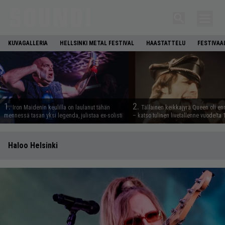
KUVAGALLERIA
HELLSINKI METAL FESTIVAL
HAASTATTELU
FESTIVAA
1.
2.
Iron Maidenin keulilla on laulanut tähän
Tällainen keikkajyrä Queen oli e
mennessä tasan yksi legenda, julistaa ex-solisti
– katso tulinen livetallenne vuodelta
Haloo Helsinki