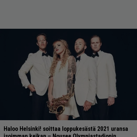
Haloo Helsinki! soittaa loppukesästä 2021 uransa
isoimman keikan – Nousee Olympiastadionin