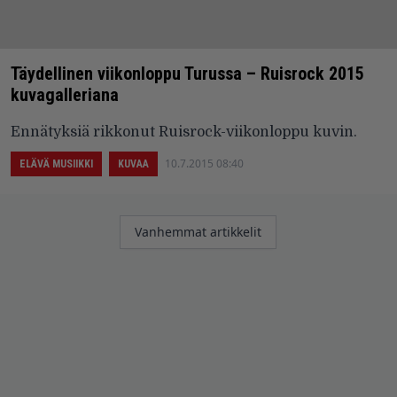
Täydellinen viikonloppu Turussa – Ruisrock 2015
kuvagalleriana
Ennätyksiä rikkonut Ruisrock-viikonloppu kuvin.
10.7.2015 08:40
ELÄVÄ MUSIIKKI
KUVAA
Artikkelien
Vanhemmat artikkelit
selaus