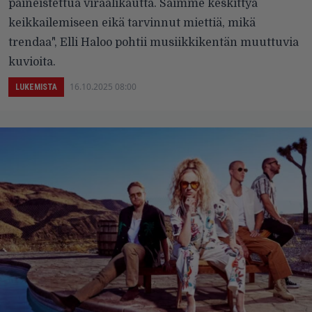
paineistettua viraalikautta. Saimme keskittyä
keikkailemiseen eikä tarvinnut miettiä, mikä
trendaa", Elli Haloo pohtii musiikkikentän muuttuvia
kuvioita.
16.10.2025 08:00
LUKEMISTA