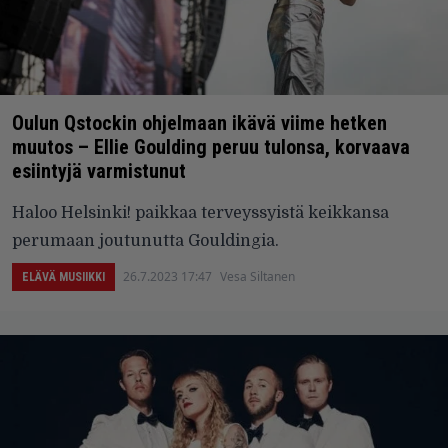
Oulun Qstockin ohjelmaan ikävä viime hetken
muutos – Ellie Goulding peruu tulonsa, korvaava
esiintyjä varmistunut
Haloo Helsinki! paikkaa terveyssyistä keikkansa
perumaan joutunutta Gouldingia.
26.7.2023 17:47
Vesa Siltanen
ELÄVÄ MUSIIKKI