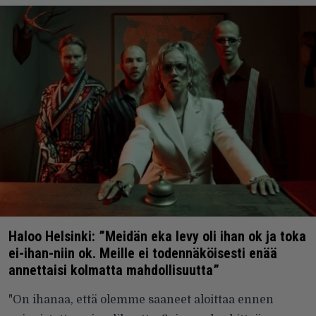
Haloo Helsinki: ”Meidän eka levy oli ihan ok ja toka
ei-ihan-niin ok. Meille ei todennäköisesti enää
annettaisi kolmatta mahdollisuutta”
"On ihanaa, että olemme saaneet aloittaa ennen