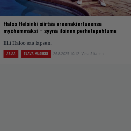
Haloo Helsinki siirtää areenakiertueensa
myöhemmäksi – syynä iloinen perhetapahtuma
Elli Haloo saa lapsen.
26.8.2025 10:12
Vesa Siltanen
ASIAA
ELÄVÄ MUSIIKKI