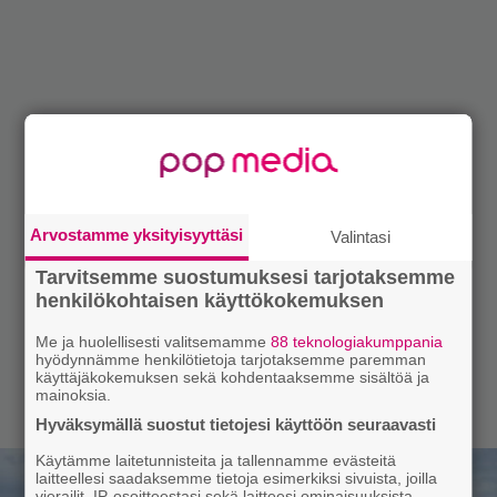
Arvostamme yksityisyyttäsi
Valintasi
Tarvitsemme suostumuksesi tarjotaksemme
henkilökohtaisen käyttökokemuksen
Me ja huolellisesti valitsemamme
88 teknologiakumppania
hyödynnämme henkilötietoja tarjotaksemme paremman
käyttäjäkokemuksen sekä kohdentaaksemme sisältöä ja
mainoksia.
Hyväksymällä suostut tietojesi käyttöön seuraavasti
Käytämme laitetunnisteita ja tallennamme evästeitä
laitteellesi saadaksemme tietoja esimerkiksi sivuista, joilla
vierailit, IP-osoitteestasi sekä laitteesi ominaisuuksista.