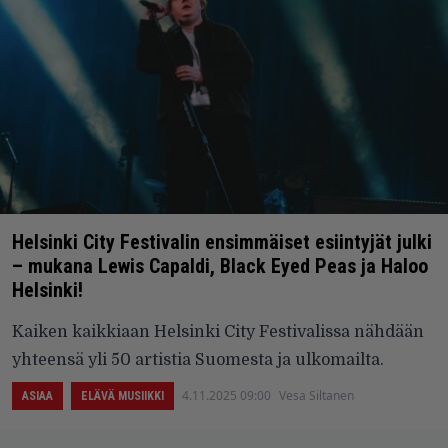
Helsinki City Festivalin ensimmäiset esiintyjät julki
– mukana Lewis Capaldi, Black Eyed Peas ja Haloo
Helsinki!
Kaiken kaikkiaan Helsinki City Festivalissa nähdään
yhteensä yli 50 artistia Suomesta ja ulkomailta.
4.11.2025 09:00
Vesa Siltanen
ASIAA
ELÄVÄ MUSIIKKI