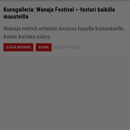
Kuvagalleria: Wanaja Festival – festari kaikilla
mausteilla
Wanaja esitteli artistien kermaa laajalla kattauksella,
kuten kuvista näkyy.
22.7.2015 13:52
ELÄVÄ MUSIIKKI
KUVAA