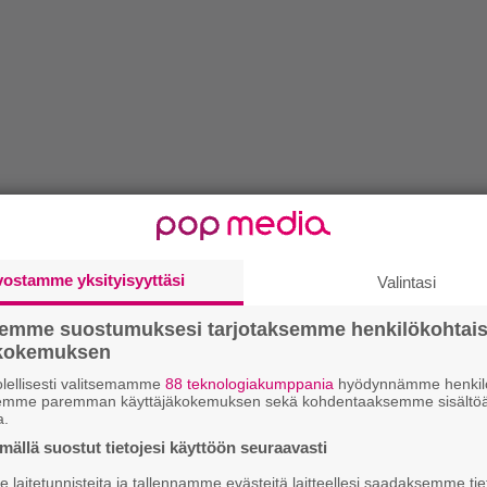
vostamme yksityisyyttäsi
Valintasi
semme suostumuksesi tarjotaksemme henkilökohtai
ökokemuksen
lellisesti valitsemamme
88 teknologiakumppania
hyödynnämme henkilö
semme paremman käyttäjäkokemuksen sekä kohdentaaksemme sisältöä
a.
ällä suostut tietojesi käyttöön seuraavasti
laitetunnisteita ja tallennamme evästeitä laitteellesi saadaksemme tie