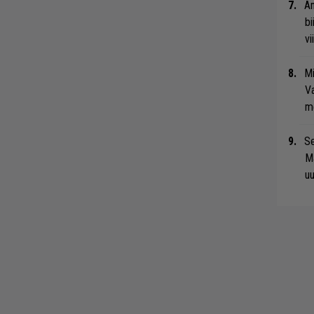
An
bi
vi
Mi
Va
me
Se
Ma
uu