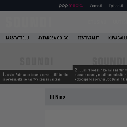
Como.fi
Episodi.fi
ETUSIVU
UUTIS
HAASTATTELU
JYTÄKESÄ GO-GO
FESTIVAALIT
KUVAGALL
2.
Guns N’ Rosesin keikalla nähtiin y
1.
Arvio: Saimaa on toisella covertripillään niin
suoraan country-maailman huipulta –
suvereeni, että se kääntyy itseään vastaan
kokoonpano suoriutui Bob Dylanin kl
Ill Nino