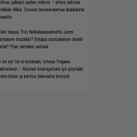
thrax julkaisi uuden videon – yhtye julistaa
isillään Mike Tysonin lanseeraamaa ikiaikaista
isautta
ten taipuu Trio Niskalaukaukselta Jenni
rtiaisen musiikki? Entäpä ruotsalainen death
tal? Pian tämäkin selviää
 on nyt tai ei koskaan, toteaa Yngwie
lmsteen – Ruotsin kitarajumala lyö pöytään
den biisin ja kertoo tulevasta levystä