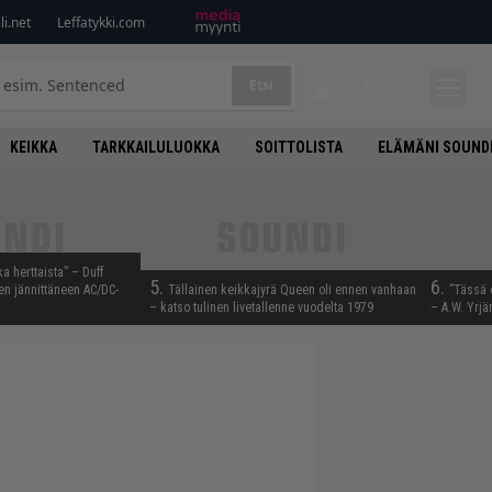
i.net
Leffatykki.com
Etsi
KIRJAUDU
KEIKKA
TARKKAILULUOKKA
SOITTOLISTA
ELÄMÄNI SOUND
ka herttaista” – Duff
5.
6.
n jännittäneen AC/DC-
Tällainen keikkajyrä Queen oli ennen vanhaan
”Tässä 
– katso tulinen livetallenne vuodelta 1979
– A.W. Yrjä