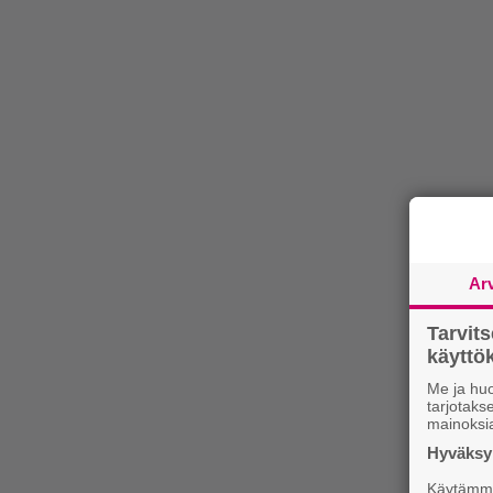
Ar
Tarvit
käytt
Me ja huo
tarjotak
mainoksi
Hyväksym
Käytämme 