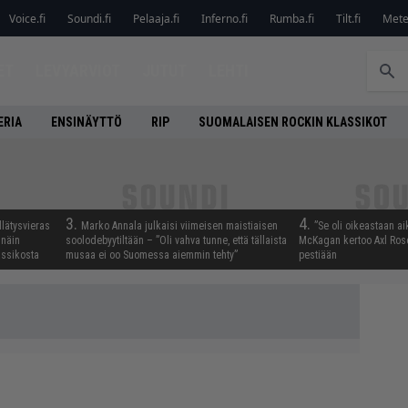
Voice.fi
Soundi.fi
Pelaaja.fi
Inferno.fi
Rumba.fi
Tilt.fi
Metel
ET
LEVYARVIOT
JUTUT
LEHTI
ERIA
ENSINÄYTTÖ
RIP
SUOMALAISEN ROCKIN KLASSIKOT
3.
4.
llätysvieras
Marko Annala julkaisi viimeisen maistiaisen
”Se oli oikeastaan ai
 näin
soolodebyytiltään – ”Oli vahva tunne, että tällaista
McKagan kertoo Axl Rose
assikosta
musaa ei oo Suomessa aiemmin tehty”
pestiään