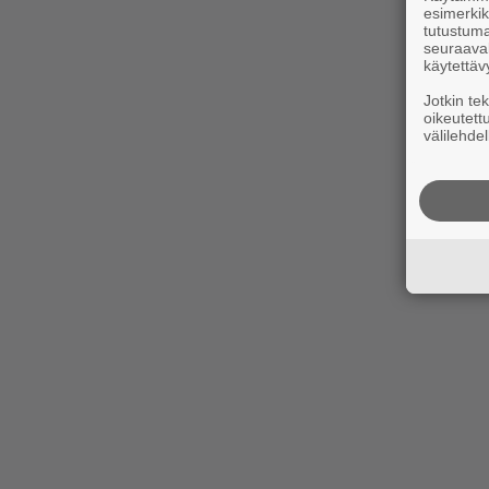
esimerkiks
tutustuma
seuraaval
käytettäv
Jotkin te
oikeutett
välilehdel