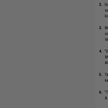
Gu
su
ko
Ma
so
tä
”S
M
A
Tä
ka
”T
A.