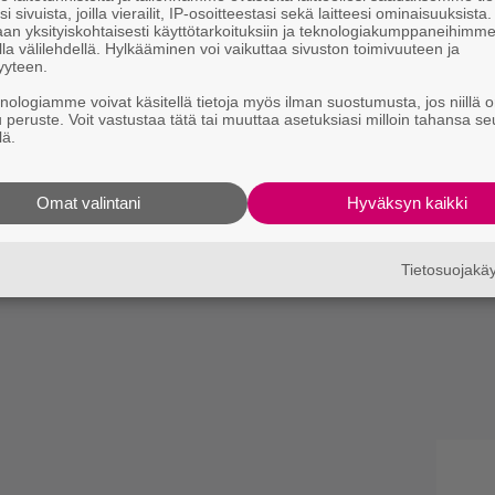
i sivuista, joilla vierailit, IP-osoitteestasi sekä laitteesi ominaisuuksista
an yksityiskohtaisesti käyttötarkoituksiin ja teknologiakumppaneihimm
la välilehdellä. Hylkääminen voi vaikuttaa sivuston toimivuuteen ja
yyteen.
knologiamme voivat käsitellä tietoja myös ilman suostumusta, jos niillä o
u peruste. Voit vastustaa tätä tai muuttaa asetuksiasi milloin tahansa se
lä.
Omat valintani
Hyväksyn kaikki
Tietosuojak