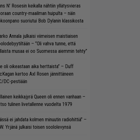
ns N’ Rosesin keikalla nähtiin yllätysvieras
oraan country-maailman huipulta – näin
koonpano suoriutui Bob Dylanin klassikosta
rko Annala julkaisi viimeisen maistiaisen
olodebyytiltään – ”Oli vahva tunne, että
llaista musaa ei oo Suomessa aiemmin tehty”
e oli oikeastaan aika herttaista” – Duff
cKagan kertoo Axl Rosen jännittäneen
C/DC-pestiään
llainen keikkajyrä Queen oli ennen vanhaan –
tso tulinen livetallenne vuodelta 1979
ässä ei jahdata kolmen minuutin radiohittiä” –
W. Yrjänä julkaisi toisen soololevynsä