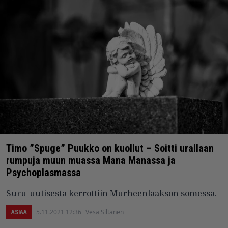
Timo ”Spuge” Puukko on kuollut – Soitti urallaan
rumpuja muun muassa Mana Manassa ja
Psychoplasmassa
Suru-uutisesta kerrottiin Murheenlaakson somessa.
5.11.2021 12:36
Vesa Siltanen
ASIAA