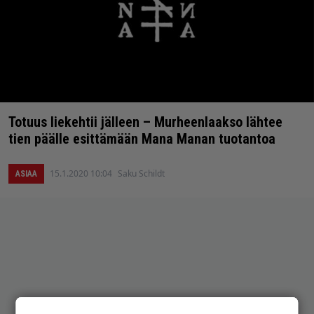
Totuus liekehtii jälleen – Murheenlaakso lähtee
tien päälle esittämään Mana Manan tuotantoa
15.1.2020 10:04
Saku Schildt
ASIAA