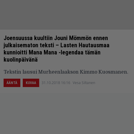
Joensuussa kuultiin Jouni Mömmön ennen
julkaisematon teksti – Lasten Hautausmaa
kunnioitti Mana Mana -legendaa tämän
kuolinpäivänä
Tekstin lausui Murheenlaakson Kimmo Kuosmanen.
31.10.2018 16:16
Vesa Siltanen
ÄÄNTÄ
KUVAA