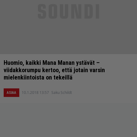
Huomio, kaikki Mana Manan ystävät –
viidakkorumpu kertoo, että jotain varsin
mielenkiintoista on tekeillä
10.1.2018 13:57
Saku Schildt
ASIAA