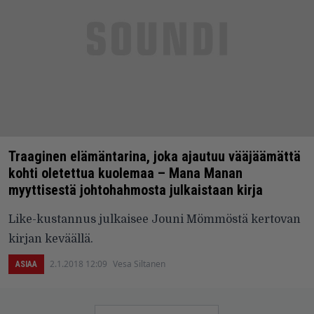
Traaginen elämäntarina, joka ajautuu vääjäämättä
kohti oletettua kuolemaa – Mana Manan
myyttisestä johtohahmosta julkaistaan kirja
Like-kustannus julkaisee Jouni Mömmöstä kertovan
kirjan keväällä.
2.1.2018 12:09
Vesa Siltanen
ASIAA
Artikkelien