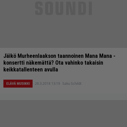
Jäikö Murheenlaakson taannoinen Mana Mana -
konsertti näkemättä? Ota vahinko takaisin
keikkatallenteen avulla
28.3.2018 13:19
Saku Schildt
ELÄVÄ MUSIIKKI