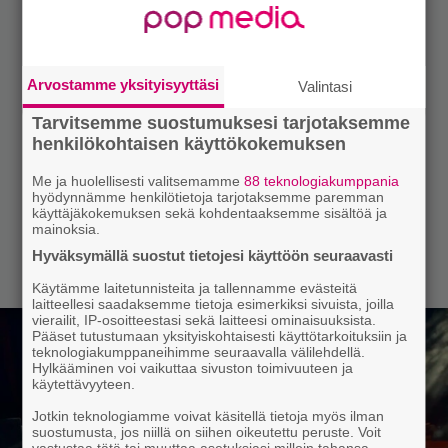
Arvostamme yksityisyyttäsi
Valintasi
Tarvitsemme suostumuksesi tarjotaksemme
henkilökohtaisen käyttökokemuksen
Me ja huolellisesti valitsemamme
88 teknologiakumppania
hyödynnämme henkilötietoja tarjotaksemme paremman
käyttäjäkokemuksen sekä kohdentaaksemme sisältöä ja
mainoksia.
Hyväksymällä suostut tietojesi käyttöön seuraavasti
Käytämme laitetunnisteita ja tallennamme evästeitä
laitteellesi saadaksemme tietoja esimerkiksi sivuista, joilla
vierailit, IP-osoitteestasi sekä laitteesi ominaisuuksista.
Pääset tutustumaan yksityiskohtaisesti käyttötarkoituksiin ja
teknologiakumppaneihimme seuraavalla välilehdellä.
Hylkääminen voi vaikuttaa sivuston toimivuuteen ja
käytettävyyteen.
Jotkin teknologiamme voivat käsitellä tietoja myös ilman
suostumusta, jos niillä on siihen oikeutettu peruste. Voit
vastustaa tätä tai muuttaa asetuksiasi milloin tahansa