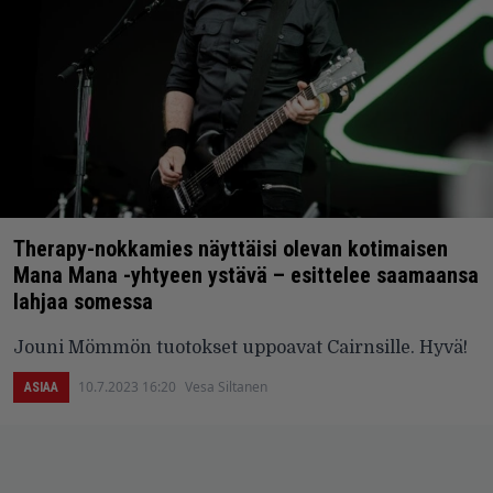
Therapy-nokkamies näyttäisi olevan kotimaisen
Mana Mana -yhtyeen ystävä – esittelee saamaansa
lahjaa somessa
Jouni Mömmön tuotokset uppoavat Cairnsille. Hyvä!
10.7.2023 16:20
Vesa Siltanen
ASIAA