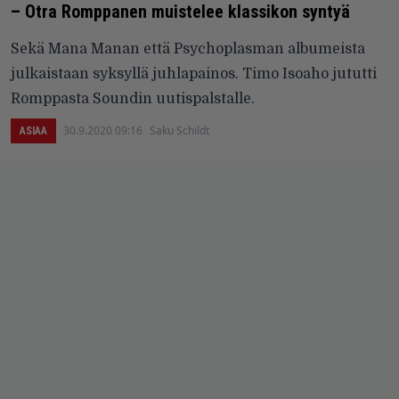
– Otra Romppanen muistelee klassikon syntyä
Sekä Mana Manan että Psychoplasman albumeista
julkaistaan syksyllä juhlapainos. Timo Isoaho jututti
Romppasta Soundin uutispalstalle.
30.9.2020 09:16
Saku Schildt
ASIAA