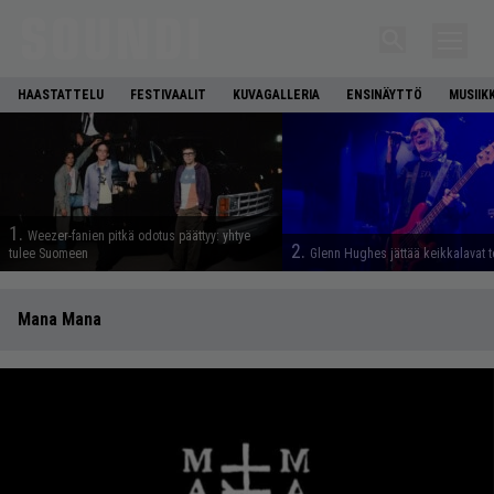
HAASTATTELU
FESTIVAALIT
KUVAGALLERIA
ENSINÄYTTÖ
MUSIIK
1.
Weezer-fanien pitkä odotus päättyy: yhtye
2.
tulee Suomeen
Glenn Hughes jättää keikkalavat t
Mana Mana