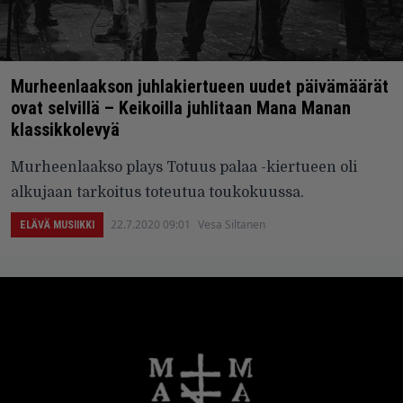
Murheenlaakson juhlakiertueen uudet päivämäärät
ovat selvillä – Keikoilla juhlitaan Mana Manan
klassikkolevyä
Murheenlaakso plays Totuus palaa -kiertueen oli
alkujaan tarkoitus toteutua toukokuussa.
22.7.2020 09:01
Vesa Siltanen
ELÄVÄ MUSIIKKI