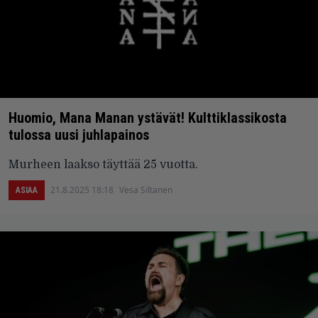
Huomio, Mana Manan ystävät! Kulttiklassikosta
tulossa uusi juhlapainos
Murheen laakso täyttää 25 vuotta.
21.8.2025 18:18
Vesa Siltanen
ASIAA