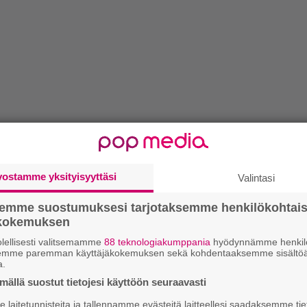
vostamme yksityisyyttäsi
Valintasi
semme suostumuksesi tarjotaksemme henkilökohtai
ökokemuksen
lellisesti valitsemamme
88 teknologiakumppania
hyödynnämme henkilö
semme paremman käyttäjäkokemuksen sekä kohdentaaksemme sisältöä
a.
ällä suostut tietojesi käyttöön seuraavasti
laitetunnisteita ja tallennamme evästeitä laitteellesi saadaksemme tie