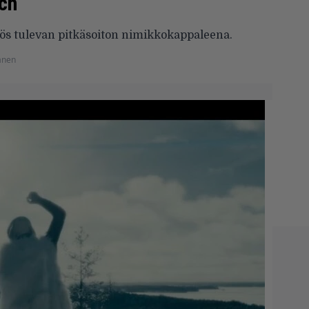
ch
myös tulevan pitkäsoiton nimikkokappaleena.
anen