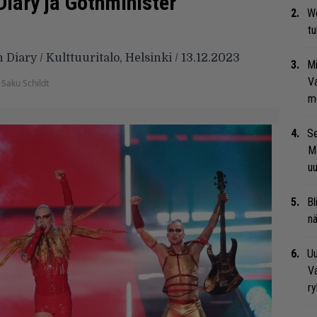
Diary ja Gothminister
We
t
 Diary / Kulttuuritalo, Helsinki / 13.12.2023
Mi
Va
Saku Schildt
me
Se
Ma
uu
Bl
nä
Uu
Va
ry