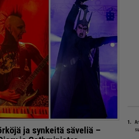
Ar
rköjä ja synkeitä säveliä –
su