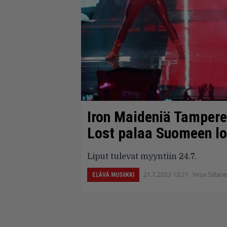
Iron Maideniä Tampere
Lost palaa Suomeen l
Liput tulevat myyntiin 24.7.
21.7.2023 13:21
Vesa Siltan
ELÄVÄ MUSIIKKI