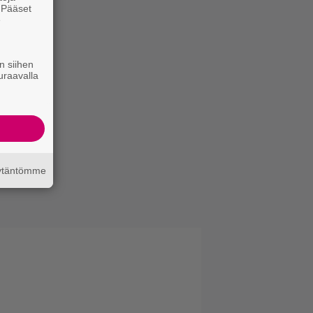
. Pääset
e
n siihen
uraavalla
äytäntömme