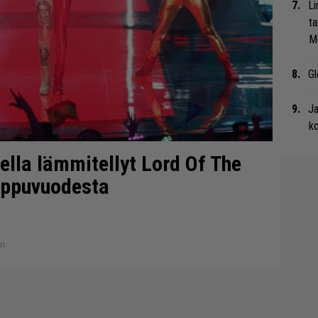
Li
ta
Me
Gl
Ja
ko
ella lämmitellyt Lord Of The
oppuvuodesta
en