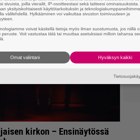
i sivuista, joilla vierailit, IP-osoitteestasi sekä laitteesi ominaisuuksista
an yksityiskohtaisesti käyttötarkoituksiin ja teknologiakumppaneihimm
la välilehdellä. Hylkääminen voi vaikuttaa sivuston toimivuuteen ja
yyteen.
knologiamme voivat käsitellä tietoja myös ilman suostumusta, jos niillä o
u peruste. Voit vastustaa tätä tai muuttaa asetuksiasi milloin tahansa se
lä.
Omat valintani
Hyväksyn kaikki
Tietosuojak
ljaisen kirkon – Ensinäytössä