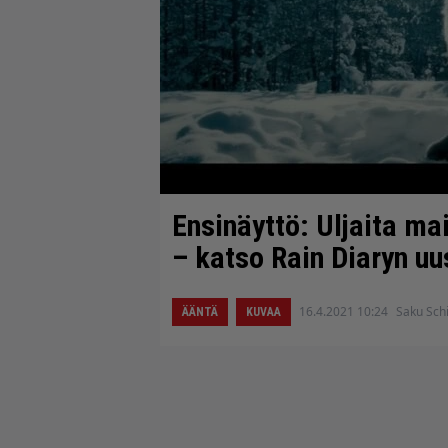
Ensinäyttö: Uljaita m
– katso Rain Diaryn uu
16.4.2021 10:24
Saku Schi
ÄÄNTÄ
KUVAA