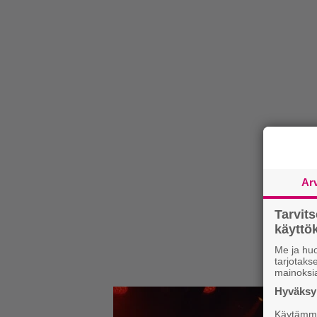
Ar
Tarvit
käytt
Me ja huo
tarjotak
mainoksi
Hyväksym
Käytämme 