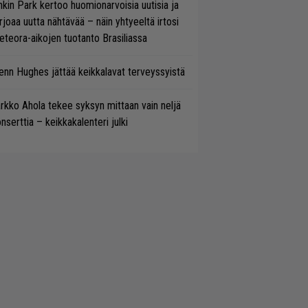
nkin Park kertoo huomionarvoisia uutisia ja
rjoaa uutta nähtävää – näin yhtyeeltä irtosi
teora-aikojen tuotanto Brasiliassa
enn Hughes jättää keikkalavat terveyssyistä
rkko Ahola tekee syksyn mittaan vain neljä
nserttia – keikkakalenteri julki