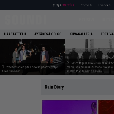
Como.fi
Episodi.fi
ETUSIVU
UUTIS
HAASTATTELU
JYTÄKESÄ GO-GO
KUVAGALLERIA
FESTIVA
2.
Miten taipuu Trio Niskalaukaukse
1.
Weezer-fanien pitkä odotus päättyy: yhtye
Vartiaisen musiikki? Entäpä ruotsala
tulee Suomeen
metal? Pian tämäkin selviää
Rain Diary