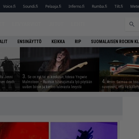
Voice.fi
Soundi.fi
Pelaaja.fi
Inferno.fi
Rumba.fi
Tilt.fi
Metel
ET
LEVYARVIOT
JUTUT
LEHTI
ALIT
ENSINÄYTTÖ
KEIKKA
RIP
SUOMALAISEN ROCKIN K
3.
lta Jenni
Se on nyt tai ei koskaan, toteaa Yngwie
4.
inen death
Malmsteen – Ruotsin kitarajumala lyö pöytään
Arvio: Saimaa on toise
uuden biisin ja kertoo tulevasta levystä
suvereeni, että se käänt