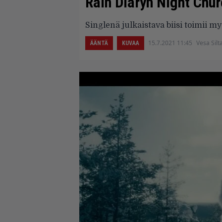
Rain Diaryn Night Chur
Singlenä julkaistava biisi toimii 
15.7.2021 11:45
Vesa Silt
ÄÄNTÄ
KUVAA