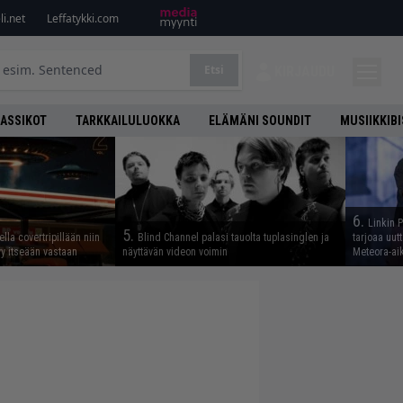
i.net
Leffatykki.com
Etsi
KIRJAUDU
LASSIKOT
TARKKAILULUOKKA
ELÄMÄNI SOUNDIT
MUSIIKKIB
6.
Linkin 
5.
lla covertripillään niin
Blind Channel palasi tauolta tuplasinglen ja
tarjoaa uut
yy itseään vastaan
näyttävän videon voimin
Meteora-aik