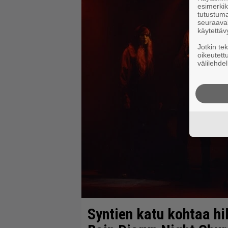
esimerkiks
tutustuma
seuraaval
käytettäv
Jotkin te
oikeutett
välilehdel
Syntien katu kohtaa hi