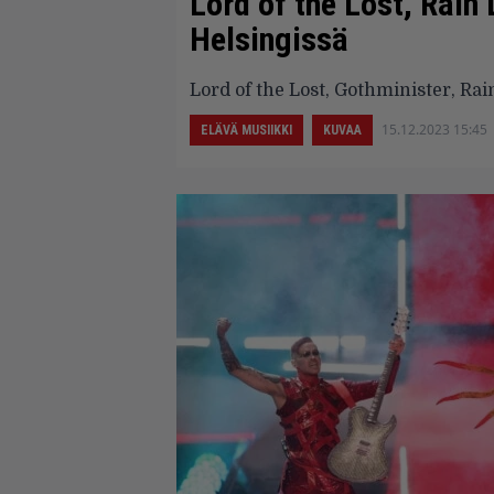
Lord of the Lost, Rain 
Helsingissä
Lord of the Lost, Gothminister, Rain
15.12.2023 15:45
ELÄVÄ MUSIIKKI
KUVAA