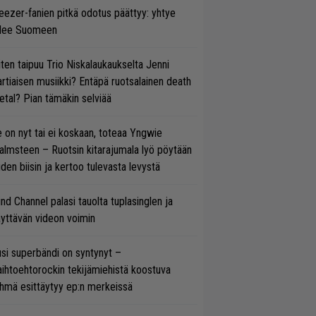
ezer-fanien pitkä odotus päättyy: yhtye
ulee Suomeen
ten taipuu Trio Niskalaukaukselta Jenni
rtiaisen musiikki? Entäpä ruotsalainen death
tal? Pian tämäkin selviää
 on nyt tai ei koskaan, toteaa Yngwie
lmsteen – Ruotsin kitarajumala lyö pöytään
den biisin ja kertoo tulevasta levystä
ind Channel palasi tauolta tuplasinglen ja
yttävän videon voimin
si superbändi on syntynyt –
ihtoehtorockin tekijämiehistä koostuva
hmä esittäytyy ep:n merkeissä