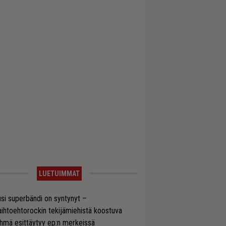
LUETUIMMAT
si superbändi on syntynyt –
ihtoehtorockin tekijämiehistä koostuva
hmä esittäytyy ep:n merkeissä