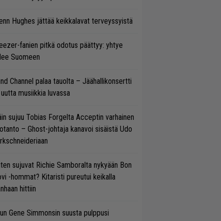
enn Hughes jättää keikkalavat terveyssyistä
ezer-fanien pitkä odotus päättyy: yhtye
ulee Suomeen
ind Channel palaa tauolta – Jäähallikonsertti
 uutta musiikkia luvassa
in sujuu Tobias Forgelta Acceptin varhainen
otanto – Ghost-johtaja kanavoi sisäistä Udo
rkschneideriaan
ten sujuvat Richie Samboralta nykyään Bon
vi -hommat? Kitaristi pureutui keikalla
nhaan hittiin
un Gene Simmonsin suusta pulppusi