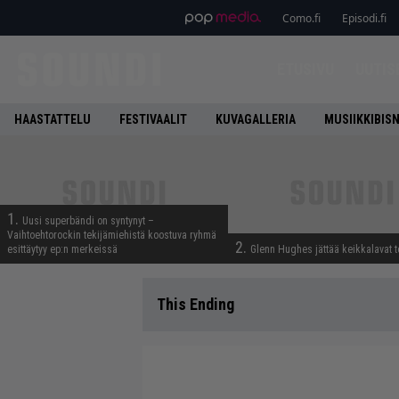
Como.fi
Episodi.fi
ETUSIVU
UUTIS
HAASTATTELU
FESTIVAALIT
KUVAGALLERIA
MUSIIKKIBIS
1.
Uusi superbändi on syntynyt –
Vaihtoehtorockin tekijämiehistä koostuva ryhmä
2.
esittäytyy ep:n merkeissä
Glenn Hughes jättää keikkalavat t
This Ending