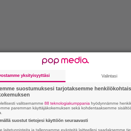
vostamme yksityisyyttäsi
Valintasi
semme suostumuksesi tarjotaksemme henkilökohtai
ökokemuksen
lellisesti valitsemamme
88 teknologiakumppania
hyödynnämme henkilö
semme paremman käyttäjäkokemuksen sekä kohdentaaksemme sisältöä
a.
ällä suostut tietojesi käyttöön seuraavasti
laitetunnisteita ja tallennamme evästeitä laitteellesi saadaksemme tie