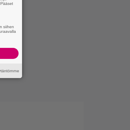
. Pääset
e
n siihen
uraavalla
äytäntömme