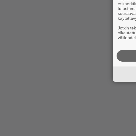
esimerkiks
tutustuma
seuraaval
käytettäv
Jotkin te
oikeutett
välilehdel