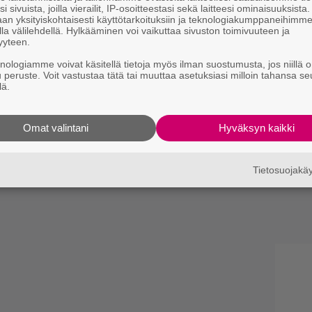
i sivuista, joilla vierailit, IP-osoitteestasi sekä laitteesi ominaisuuksista
an yksityiskohtaisesti käyttötarkoituksiin ja teknologiakumppaneihimm
la välilehdellä. Hylkääminen voi vaikuttaa sivuston toimivuuteen ja
yyteen.
knologiamme voivat käsitellä tietoja myös ilman suostumusta, jos niillä o
u peruste. Voit vastustaa tätä tai muuttaa asetuksiasi milloin tahansa se
lä.
Omat valintani
Hyväksyn kaikki
Tietosuojak