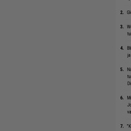
Gl
We
t
Bl
ja
Nä
tu
Di
Mi
Jo
va
”K