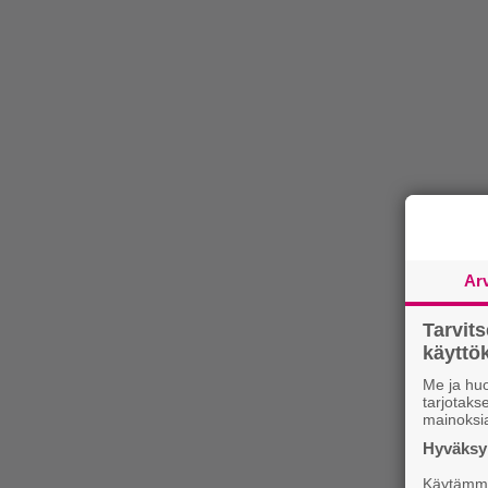
Ar
Tarvit
käytt
Me ja huo
tarjotak
mainoksi
Hyväksym
Käytämme 