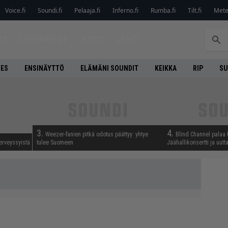
Voice.fi
Soundi.fi
Pelaaja.fi
Inferno.fi
Rumba.fi
Tilt.fi
Metel
ET
LEVYARVIOT
JUTUT
LEHTI
NES
ENSINÄYTTÖ
ELÄMÄNI SOUNDIT
KEIKKA
RIP
SU
3.
4.
Weezer-fanien pitkä odotus päättyy: yhtye
Blind Channel palaa 
erveyssyistä
tulee Suomeen
Jäähallikonsertti ja uut