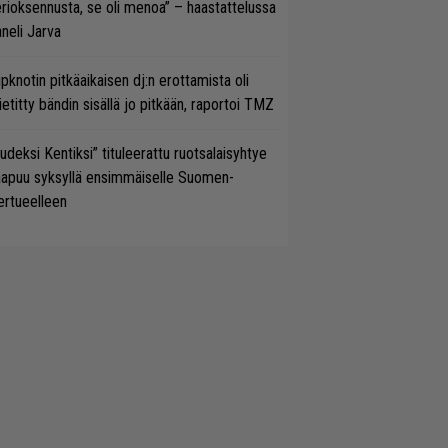
rioksennusta, se oli menoa” – haastattelussa
neli Jarva
ipknotin pitkäaikaisen dj:n erottamista oli
etitty bändin sisällä jo pitkään, raportoi TMZ
udeksi Kentiksi” tituleerattu ruotsalaisyhtye
aapuu syksyllä ensimmäiselle Suomen-
ertueelleen