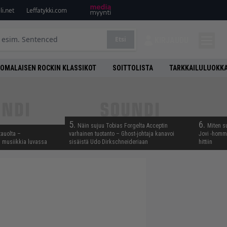
i.net
Leffatykki.com
Etsi
KIRJAUDU
OMALAISEN ROCKIN KLASSIKOT
SOITTOLISTA
TARKKAILULUOKK
5.
6.
Näin sujuu Tobias Forgelta Acceptin
Miten s
tauolta –
varhainen tuotanto – Ghost-johtaja kanavoi
Jovi -homma
ta musiikkia luvassa
sisäistä Udo Dirkschneideriaan
hittiin