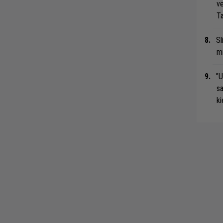
ve
Ta
Sl
mi
”U
s
ki