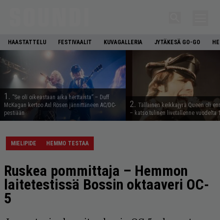
HAASTATTELU
FESTIVAALIT
KUVAGALLERIA
JYTÄKESÄ GO-GO
HE
1.
”Se oli oikeastaan aika herttaista” – Duff
2.
McKagan kertoo Axl Rosen jännittäneen AC/DC-
Tällainen keikkajyrä Queen oli e
pestiään
– katso tulinen livetallenne vuodelta
MIELIPIDE
HEMMO TESTAA
Ruskea pommittaja – Hemmon
laitetestissä Bossin oktaaveri OC-
5