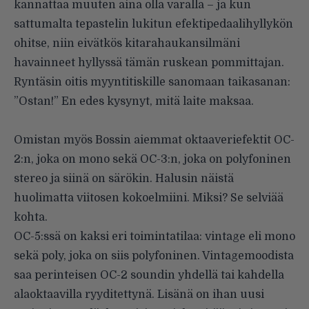
kannattaa muuten aina olla varalla – ja kun
sattumalta tepastelin lukitun efektipedaalihyllykön
ohitse, niin eivätkös kitarahaukansilmäni
havainneet hyllyssä tämän ruskean pommittajan.
Ryntäsin oitis myyntitiskille sanomaan taikasanan:
”Ostan!” En edes kysynyt, mitä laite maksaa.
.
Omistan myös Bossin aiemmat oktaaveriefektit OC-
2:n, joka on mono sekä OC-3:n, joka on polyfoninen
stereo ja siinä on särökin. Halusin näistä
huolimatta viitosen kokoelmiini. Miksi? Se selviää
kohta.
OC-5:ssä on kaksi eri toimintatilaa: vintage eli mono
sekä poly, joka on siis polyfoninen. Vintagemoodista
saa perinteisen OC-2 soundin yhdellä tai kahdella
alaoktaavilla ryyditettynä. Lisänä on ihan uusi