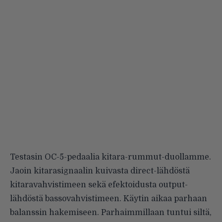
Testasin OC-5-pedaalia kitara-rummut-duollamme.
Jaoin kitarasignaalin kuivasta direct-lähdöstä
kitaravahvistimeen sekä efektoidusta output-
lähdöstä bassovahvistimeen. Käytin aikaa parhaan
balanssin hakemiseen. Parhaimmillaan tuntui siltä,