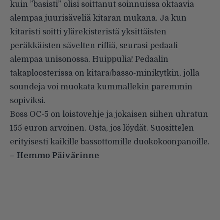
kuin ”basisti” olisi soittanut soinnuissa oktaavia
alempaa juurisäveliä kitaran mukana. Ja kun
kitaristi soitti ylärekisteristä yksittäisten
peräkkäisten sävelten riffiä, seurasi pedaali
alempaa unisonossa. Huippulia! Pedaalin
takaploosterissa on kitara/basso-minikytkin, jolla
soundeja voi muokata kummallekin paremmin
sopiviksi.
Boss OC-5 on loistovehje ja jokaisen siihen uhratun
155 euron arvoinen. Osta, jos löydät. Suosittelen
erityisesti kaikille bassottomille duokokoonpanoille.
– Hemmo Päivärinne