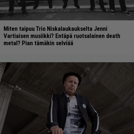
Miten taipuu Trio Niskalaukaukselta Jenni
Vartiaisen musiikki? Entäpä ruotsalainen death
metal? Pian tämäkin selviää