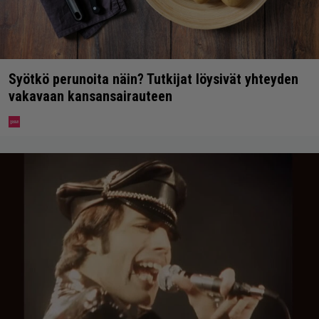
Syötkö perunoita näin? Tutkijat löysivät yhteyden
vakavaan kansansairauteen