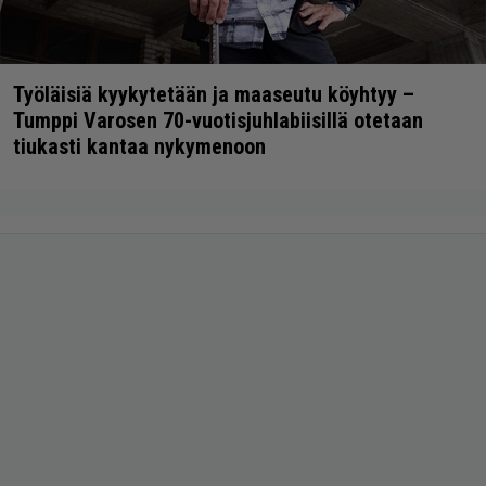
Työläisiä kyykytetään ja maaseutu köyhtyy –
Tumppi Varosen 70-vuotisjuhlabiisillä otetaan
tiukasti kantaa nykymenoon