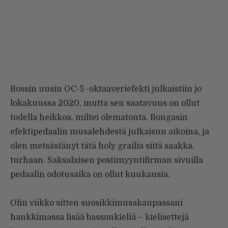
Bossin uusin OC-5 -oktaaveriefekti julkaistiin jo
lokakuussa 2020, mutta sen saatavuus on ollut
todella heikkoa, miltei olematonta. Bongasin
efektipedaalin musalehdestä julkaisun aikoina, ja
olen metsästänyt tätä holy grailia siitä saakka,
turhaan. Saksalaisen postimyyntifirman sivuilla
pedaalin odotusaika on ollut kuukausia.
.
Olin viikko sitten suosikkimusakaupassani
hankkimassa lisää bassonkieliä – kielisettejä