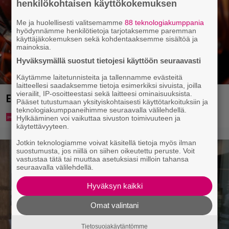
henkilökohtaisen käyttökokemuksen
Me ja huolellisesti valitsemamme
88 teknologiakumppania
hyödynnämme henkilötietoja tarjotaksemme paremman
käyttäjäkokemuksen sekä kohdentaaksemme sisältöä ja
mainoksia.
Hyväksymällä suostut tietojesi käyttöön seuraavasti
Käytämme laitetunnisteita ja tallennamme evästeitä
laitteellesi saadaksemme tietoja esimerkiksi sivuista, joilla
vierailit, IP-osoitteestasi sekä laitteesi ominaisuuksista.
Eurojackpotista 80 000 euroa Suomeen – tänne
Pääset tutustumaan yksityiskohtaisesti käyttötarkoituksiin ja
teknologiakumppaneihimme seuraavalla välilehdellä.
Hylkääminen voi vaikuttaa sivuston toimivuuteen ja
käytettävyyteen.
Jotkin teknologiamme voivat käsitellä tietoja myös ilman
suostumusta, jos niillä on siihen oikeutettu peruste. Voit
vastustaa tätä tai muuttaa asetuksiasi milloin tahansa
seuraavalla välilehdellä.
Hyväksyn kaikki
Omat valintani
Tietosuojakäytäntömme