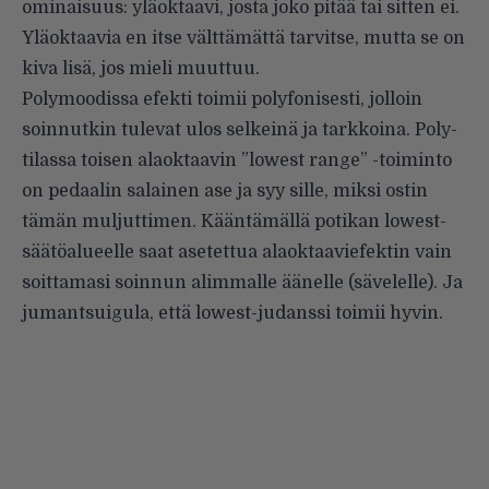
ominaisuus: yläoktaavi, josta joko pitää tai sitten ei.
Yläoktaavia en itse välttämättä tarvitse, mutta se on
kiva lisä, jos mieli muuttuu.
Polymoodissa efekti toimii polyfonisesti, jolloin
soinnutkin tulevat ulos selkeinä ja tarkkoina. Poly-
tilassa toisen alaoktaavin ”lowest range” -toiminto
on pedaalin salainen ase ja syy sille, miksi ostin
tämän muljuttimen. Kääntämällä potikan lowest-
säätöalueelle saat asetettua alaoktaaviefektin vain
soittamasi soinnun alimmalle äänelle (sävelelle). Ja
jumantsuigula, että lowest-judanssi toimii hyvin.