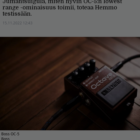
Jumantsuigula, miten hyvin OC-5:n lowest
range -ominaisuus toimii, toteaa Hemmo
testissään.
15.11.2022 12:43
Boss OC-5
Boss