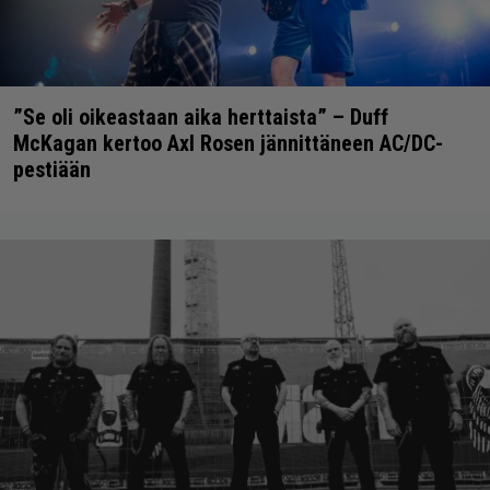
”Se oli oikeastaan aika herttaista” – Duff
McKagan kertoo Axl Rosen jännittäneen AC/DC-
pestiään