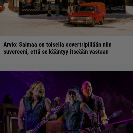
Arvio: Saimaa on toisella covertripillään niin
suvereeni, että se kääntyy itseään vastaan