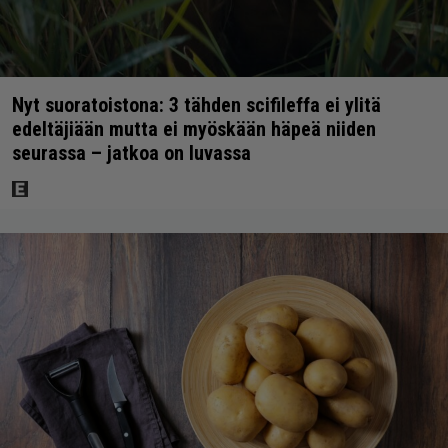
Nyt suoratoistona: 3 tähden scifileffa ei ylitä
edeltäjiään mutta ei myöskään häpeä niiden
seurassa – jatkoa on luvassa