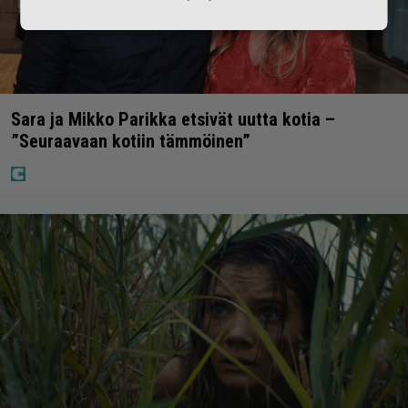
Sara ja Mikko Parikka etsivät uutta kotia –
”Seuraavaan kotiin tämmöinen”