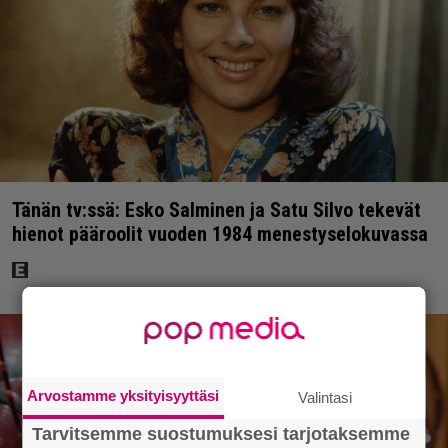
Tänän tv:ssä: Esko Salminen ja Satu Silvo tekevät
hienot pääroolit vuoden 1984 menestyselokuvassa
Arvostamme yksityisyyttäsi
Valintasi
Tarvitsemme suostumuksesi tarjotaksemme