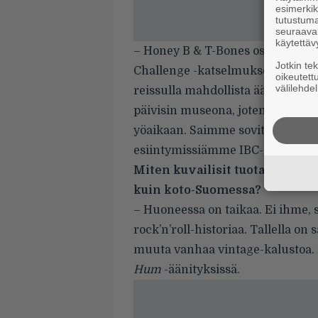
esimerkiks
tutustuma
seuraaval
käytettäv
– Honey B & T-Bones osallistui 
Jotkin te
Challenge -katselmukseen. Esa ti
oikeutett
välilehdel
reissulla mahdollista äänittää m
päivisin museona, joten äänitysses
yöaikaan. Saimme sovittua yhden 
esiintymissiämme IBC-kisassa Bea
Miten kuvailisit tuota maineik
kuin koto-Suomessa?
– Huoneessa on taikaa. Ei ihme, 
rock’n’roll-historiaa. Tallella o
muuta vanhaa vintage-kalustoa. 
Hum
-äänityksissä.