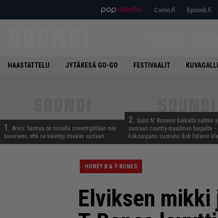
Como.fi
Episodi.fi
ETUSIVU
UUTIS
HAASTATTELU
JYTÄKESÄ GO-GO
FESTIVAALIT
KUVAGALL
2.
Guns N’ Rosesin keikalla nähtiin y
1.
Arvio: Saimaa on toisella covertripillään niin
suoraan country-maailman huipulta –
suvereeni, että se kääntyy itseään vastaan
kokoonpano suoriutui Bob Dylanin kl
HONEY B & T-BONES
Elviksen mikki