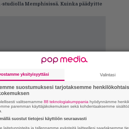
n-studiolla Memphisissä. Kuinka päädyitte
vostamme yksityisyyttäsi
Valintasi
semme suostumuksesi tarjotaksemme henkilökohtai
Ar
ökokemuksen
su
lellisesti valitsemamme
88 teknologiakumppania
hyödynnämme henkilö
semme paremman käyttäjäkokemuksen sekä kohdentaaksemme sisältöä
Gu
a.
su
ällä suostut tietojesi käyttöön seuraavasti
ko
laitetunnisteita ja tallennamme evästeitä laitteellesi saadaksemme tie