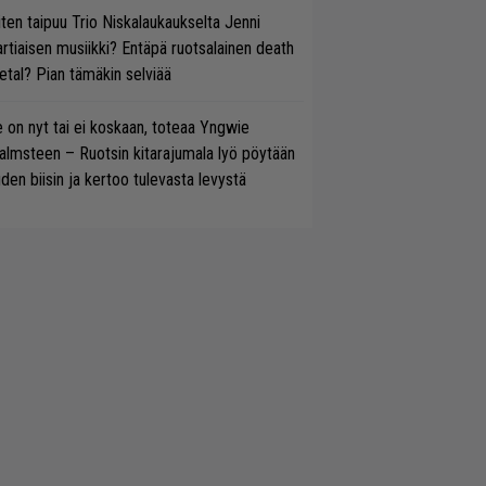
ten taipuu Trio Niskalaukaukselta Jenni
rtiaisen musiikki? Entäpä ruotsalainen death
tal? Pian tämäkin selviää
 on nyt tai ei koskaan, toteaa Yngwie
lmsteen – Ruotsin kitarajumala lyö pöytään
den biisin ja kertoo tulevasta levystä