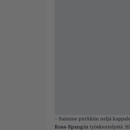
– Saimme purkkiin neljä kappalett
Ross-Spangin
työskentelystä. H