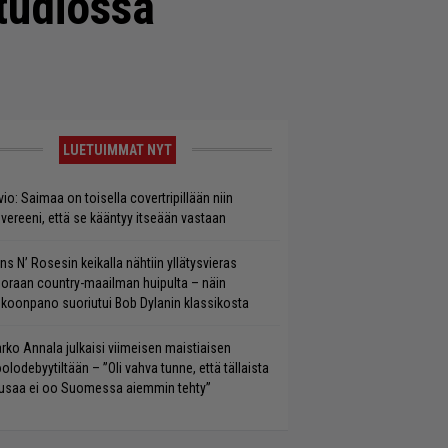
tudiossa
LUETUIMMAT NYT
vio: Saimaa on toisella covertripillään niin
vereeni, että se kääntyy itseään vastaan
ns N’ Rosesin keikalla nähtiin yllätysvieras
oraan country-maailman huipulta – näin
koonpano suoriutui Bob Dylanin klassikosta
rko Annala julkaisi viimeisen maistiaisen
olodebyytiltään – ”Oli vahva tunne, että tällaista
saa ei oo Suomessa aiemmin tehty”