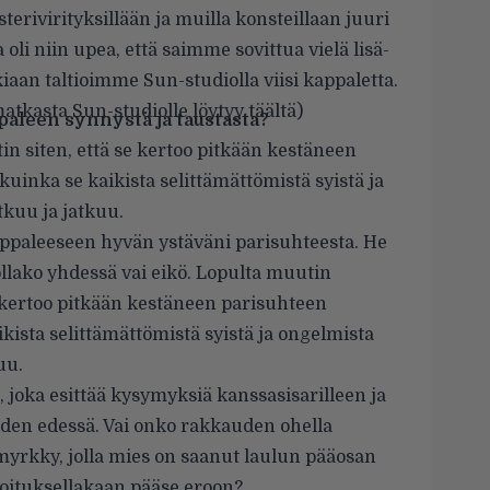
terivirityksillään ja muilla konsteillaan juuri
oli niin upea, että saimme sovittua vielä lisä-
kkiaan taltioimme Sun-studiolla viisi kappaletta.
matkasta Sun-studiolle
löytyy täältä
)
aleen synnystä ja taustasta?
in siten, että se kertoo pitkään kestäneen
kuinka se kaikista selittämättömistä syistä ja
tkuu ja jatkuu.
appaleeseen hyvän ystäväni parisuhteesta. He
ollako yhdessä vai eikö. Lopulta muutin
e kertoo pitkään kestäneen parisuhteen
ikista selittämättömistä syistä ja ongelmista
uu.
joka esittää kysymyksiä kanssasisarilleen ja
den edessä. Vai onko rakkauden ohella
yrkky, jolla mies on saanut laulun pääosan
ieroituksellakaan pääse eroon?