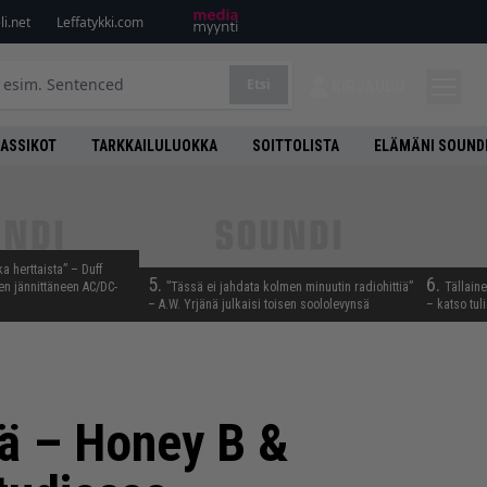
i.net
Leffatykki.com
Etsi
KIRJAUDU
LASSIKOT
TARKKAILULUOKKA
SOITTOLISTA
ELÄMÄNI SOUND
ka herttaista” – Duff
5.
6.
n jännittäneen AC/DC-
”Tässä ei jahdata kolmen minuutin radiohittiä”
Tällain
– A.W. Yrjänä julkaisi toisen soololevynsä
– katso tul
sä – Honey B &