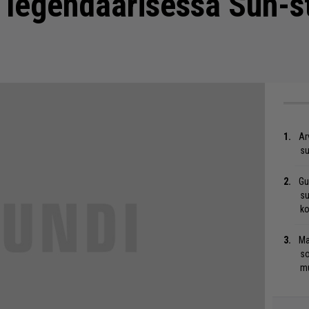
i legendaarisessa Sun-s
Ar
su
Gu
su
ko
Ma
so
mu