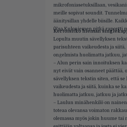
mikrofoniasetuksillaan, vesikanis
meille sopivat soundit. Tunnelma 
äänitysillan yhdelle biisille. Kai
(Esa Kuloniemen pitkä raportti 
Kertoisitko hieman singlekapp
Lopulta muutin sävellyksen tekst
parisuhteen vaikeudesta ja siitä, 
ongelmista huolimatta jatkuu, ja
– Alun perin sain innoituksen k
nyt eivät vain osanneet päättää, 
sävellyksen tekstin siten, että s
vaikeudesta ja siitä, kuinka se ka
huolimatta jatkuu, jatkuu ja jatk
– Laulun minähenkilö on nainen, 
toteaa olevansa voimaton rakkau
olemassa myös jokin huume tai m
esittäjän valtaansa ja josta ei v