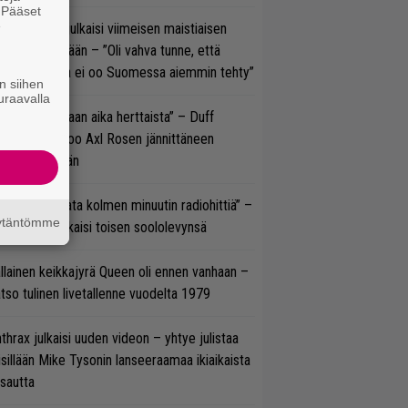
. Pääset
e
rko Annala julkaisi viimeisen maistiaisen
olodebyytiltään – ”Oli vahva tunne, että
llaista musaa ei oo Suomessa aiemmin tehty”
n siihen
uraavalla
e oli oikeastaan aika herttaista” – Duff
cKagan kertoo Axl Rosen jännittäneen
C/DC-pestiään
ässä ei jahdata kolmen minuutin radiohittiä” –
äytäntömme
W. Yrjänä julkaisi toisen soololevynsä
llainen keikkajyrä Queen oli ennen vanhaan –
tso tulinen livetallenne vuodelta 1979
thrax julkaisi uuden videon – yhtye julistaa
isillään Mike Tysonin lanseeraamaa ikiaikaista
isautta