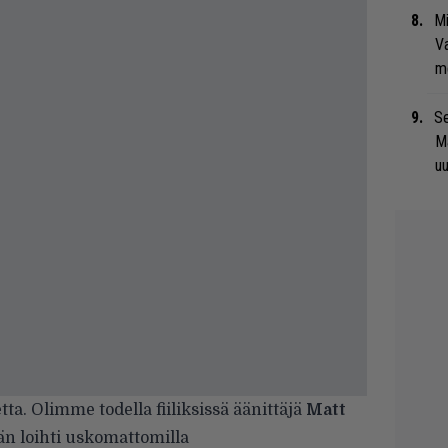
Mi
Va
me
Se
Ma
uu
a. Olimme todella fiiliksissä äänittäjä
Matt
än loihti uskomattomilla