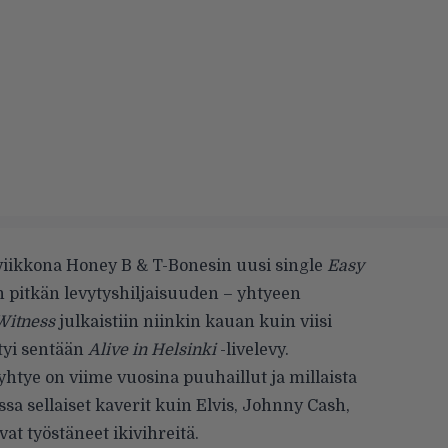
iviikkona Honey B & T-Bonesin uusi single
Easy
in pitkän levytyshiljaisuuden – yhtyeen
Witness
julkaistiin niinkin kauan kuin viisi
tyi sentään
Alive in Helsinki
-livelevy.
yhtye on viime vuosina puuhaillut ja millaista
ssa sellaiset kaverit kuin Elvis, Johnny Cash,
vat työstäneet ikivihreitä.