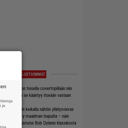
LUETUIMMAT
sen
vio: Saimaa on toisella covertripillään niin
vereeni, että se kääntyy itseään vastaan
tietoja
 ja
ns N’ Rosesin keikalla nähtiin yllätysvieras
oraan country-maailman huipulta – näin
koonpano suoriutui Bob Dylanin klassikosta
toja