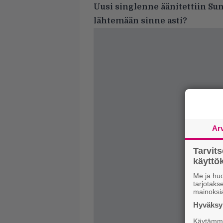
Uusi singlenne äänitettiin Su
lähtemään sinne asti?
Ar
Tarvit
käytt
Me ja huo
tarjotak
mainoksi
Hyväksym
Käytämme 