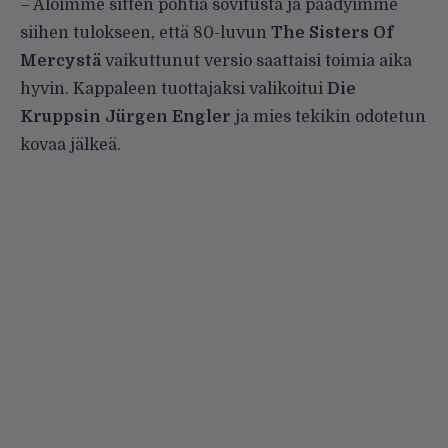
– Aloimme sitten pohtia sovitusta ja päädyimme
siihen tulokseen, että 80-luvun
The Sisters Of
Mercystä
vaikuttunut versio saattaisi toimia aika
hyvin. Kappaleen tuottajaksi valikoitui
Die
Kruppsin Jürgen Engler
ja mies tekikin odotetun
kovaa jälkeä.