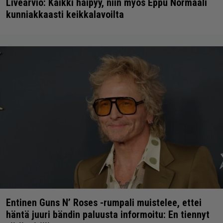
Livearvio: Kaikki häipyy, niin myös Eppu Normaali
kunniakkaasti keikkalavoilta
Entinen Guns N’ Roses -rumpali muistelee, ettei
häntä juuri bändin paluusta informoitu: En tiennyt