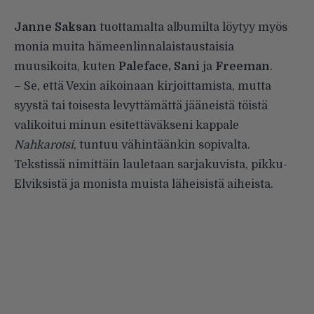
Janne Saksan
tuottamalta albumilta löytyy myös
monia muita hämeenlinnalaistaustaisia
muusikoita, kuten
Paleface, Sani
ja
Freeman
.
– Se, että Vexin aikoinaan kirjoittamista, mutta
syystä tai toisesta levyttämättä jääneistä töistä
valikoitui minun esitettäväkseni kappale
Nahkarotsi
, tuntuu vähintäänkin sopivalta.
Tekstissä nimittäin lauletaan sarjakuvista, pikku-
Elviksistä ja monista muista läheisistä aiheista.