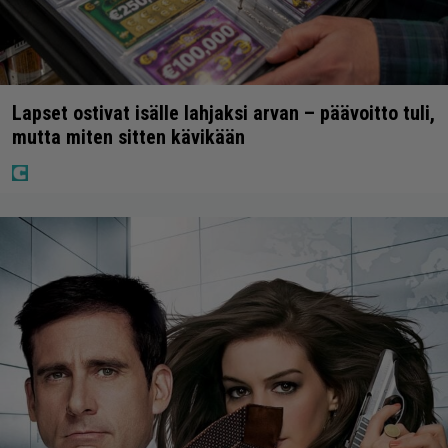
Lapset ostivat isälle lahjaksi arvan – päävoitto tuli,
mutta miten sitten kävikään