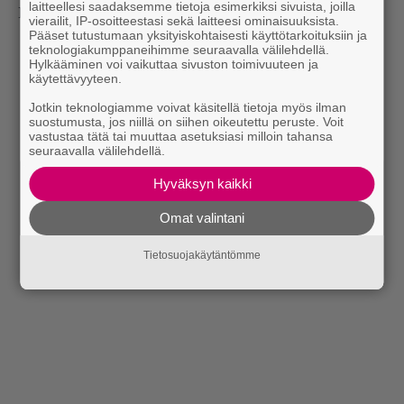
laitteellesi saadaksemme tietoja esimerkiksi sivuista, joilla
Danzigin nykyisessä yhtyeessä.
vierailit, IP-osoitteestasi sekä laitteesi ominaisuuksista.
Pääset tutustumaan yksityiskohtaisesti käyttötarkoituksiin ja
teknologiakumppaneihimme seuraavalla välilehdellä.
Hylkääminen voi vaikuttaa sivuston toimivuuteen ja
käytettävyyteen.
Jotkin teknologiamme voivat käsitellä tietoja myös ilman
suostumusta, jos niillä on siihen oikeutettu peruste. Voit
vastustaa tätä tai muuttaa asetuksiasi milloin tahansa
seuraavalla välilehdellä.
Hyväksyn kaikki
Omat valintani
Tietosuojakäytäntömme