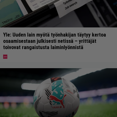
Yle: Uuden lain myötä työnhakijan täytyy kertoa
osaamisestaan julkisesti netissä – yrittäjät
toivovat rangaistusta laiminlyönnistä