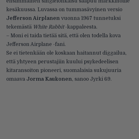
ensimmäinen singlelohkaisu saapuu markkinoille
kesäkuussa. Luvassa on tummasävyinen versio
Jefferson Airplanen
vuonna 1967 tunnetuksi
tekemästä
White Rabbit
-kappaleesta.
– Moni ei taida tietää sitä, että olen todella kova
Jefferson Airplane -fani.
Se ei tietenkään ole koskaan haitannut diggailua,
että yhtyeen perustajiin kuului psykedeelisen
kitaransoiton pioneeri, suomalaisia sukujuuria
omaava
Jorma Kaukonen
, sanoo Jyrki 69.