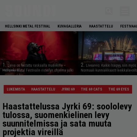
HELLSINKI METAL FESTIVAL
KUVAGALLERIA
HAASTATTELU
FESTIVAA
1.
2.
Laiva on lastattu raskaalla musiikilla –
Livearvio: Kaikki häipyy, niin myö
Hellsinki Metal Festivalin risteilyn ohjelma julki
Normaali kunniakkaasti keikkalavoilt
LUKEMISTA
HAASTATTELU
JYRKI 69
THE 69 CATS
THE 69 EYES
Haastattelussa Jyrki 69: soololevy
tulossa, suomenkielinen levy
suunnitelmissa ja sata muuta
projektia vireillä