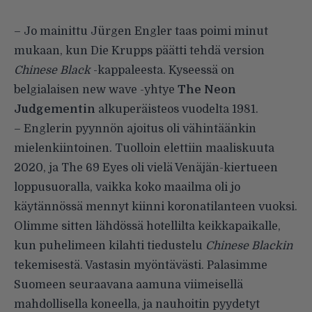
– Jo mainittu Jürgen Engler taas poimi minut
mukaan, kun Die Krupps päätti tehdä version
Chinese Black
-kappaleesta. Kyseessä on
belgialaisen new wave -yhtye
The Neon
Judgementin
alkuperäisteos vuodelta 1981.
– Englerin pyynnön ajoitus oli vähintäänkin
mielenkiintoinen. Tuolloin elettiin maaliskuuta
2020, ja The 69 Eyes oli vielä Venäjän-kiertueen
loppusuoralla, vaikka koko maailma oli jo
käytännössä mennyt kiinni koronatilanteen vuoksi.
Olimme sitten lähdössä hotellilta keikkapaikalle,
kun puhelimeen kilahti tiedustelu
Chinese Blackin
tekemisestä. Vastasin myöntävästi. Palasimme
Suomeen seuraavana aamuna viimeisellä
mahdollisella koneella, ja nauhoitin pyydetyt