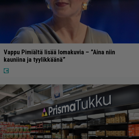
Vappu Pimiältä lisää lomakuvia – ”Aina niin
kauniina ja tyylikkäänä”