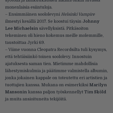
syötöllä ja lähikuukausien aikana onkin luvassa
monenlaisia esiintuloja.
– Ensimmäinen soololevyni
Helsinki Vampire
ilmestyi kesällä 2017. Se koostui täysin
Johnny
Lee Michaelsin
sävellyksistä. Pitkäsoiton
tekeminen oli hieno kokemus meille molemmille,
taustoittaa Jyrki 69.
– Viime vuonna Cleopatra Recordsilta tuli kysymys,
että tehtäisiinkö toinen soololevy. Innostuin
ajatuksesta saman tien. Mietimme mahdollisia
lähestymiskulmia ja päätimme valmistella albumin,
jonka jokainen kappale on toteutettu eri artistien ja
tuottajien kanssa. Mukana on esimerkiksi
Marilyn
Mansonin
kanssa paljon työskennellyt
Tim Sköld
ja muita ansioituneita tekijöitä.