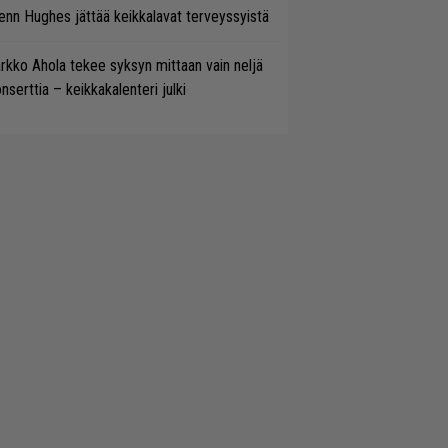
enn Hughes jättää keikkalavat terveyssyistä
rkko Ahola tekee syksyn mittaan vain neljä
nserttia – keikkakalenteri julki