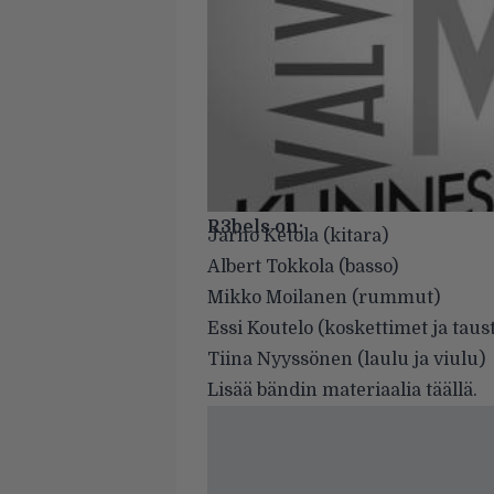
R3bels on:
Jarno Ketola (kitara)
Albert Tokkola (basso)
Mikko Moilanen (rummut)
Essi Koutelo (koskettimet ja taus
Tiina Nyyssönen (laulu ja viulu)
Lisää bändin materiaalia
täällä
.