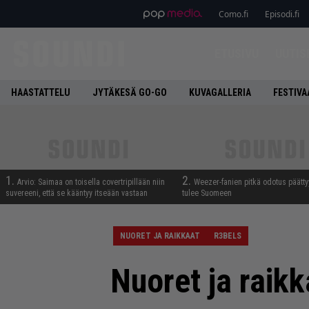
Como.fi
Episodi.fi
ETUSIVU
UUTIS
HAASTATTELU
JYTÄKESÄ GO-GO
KUVAGALLERIA
FESTIVA
1.
2.
Arvio: Saimaa on toisella covertripillään niin
Weezer-fanien pitkä odotus päätty
suvereeni, että se kääntyy itseään vastaan
tulee Suomeen
NUORET JA RAIKKAAT
R3BELS
Nuoret ja raikk