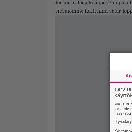
tarkoitus kasata uusi demopakett
sitä aiomme kuitenkin vetää loppu
Ar
Tarvit
käytt
Me ja huo
tarjotak
mainoksi
Hyväksym
Käytämme 