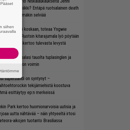
ten taipuu Trio Niskalaukaukselta Jenni
. Pääset
rtiaisen musiikki? Entäpä ruotsalainen death
e
tal? Pian tämäkin selviää
n siihen
 on nyt tai ei koskaan, toteaa Yngwie
uraavalla
lmsteen – Ruotsin kitarajumala lyö pöytään
den biisin ja kertoo tulevasta levystä
ind Channel palasi tauolta tuplasinglen ja
yttävän videon voimin
äytäntömme
si superbändi on syntynyt –
ihtoehtorockin tekijämiehistä koostuva
hmä esittäytyy ep:n merkeissä
nkin Park kertoo huomionarvoisia uutisia ja
rjoaa uutta nähtävää – näin yhtyeeltä irtosi
teora-aikojen tuotanto Brasiliassa