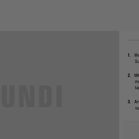
We
S
Mi
mu
tä
Ar
su