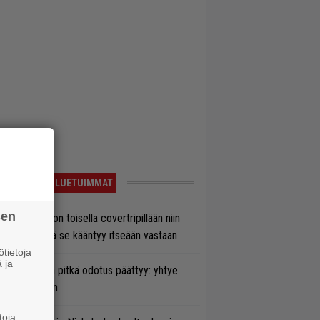
LUETUIMMAT
sen
vio: Saimaa on toisella covertripillään niin
vereeni, että se kääntyy itseään vastaan
tietoja
 ja
ezer-fanien pitkä odotus päättyy: yhtye
ulee Suomeen
toja