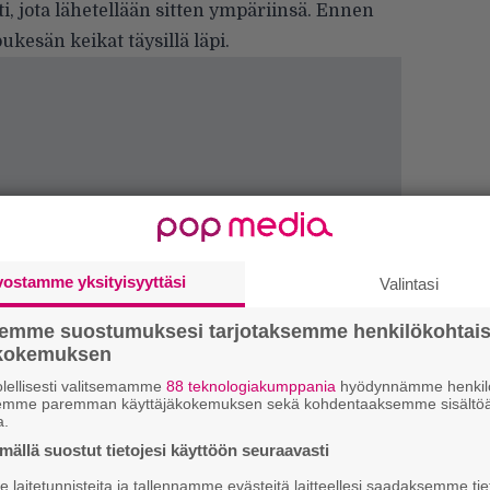
i, jota lähetellään sitten ympäriinsä. Ennen
kesän keikat täysillä läpi.
vostamme yksityisyyttäsi
Valintasi
semme suostumuksesi tarjotaksemme henkilökohtai
Ar
ökokemuksen
su
lellisesti valitsemamme
88 teknologiakumppania
hyödynnämme henkilö
semme paremman käyttäjäkokemuksen sekä kohdentaaksemme sisältöä
We
a.
t
ällä suostut tietojesi käyttöön seuraavasti
laitetunnisteita ja tallennamme evästeitä laitteellesi saadaksemme tie