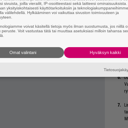
Mi
i sivuista, joilla vierailit, IP-osoitteestasi sekä laitteesi ominaisuuksista
Va
an yksityiskohtaisesti käyttötarkoituksiin ja teknologiakumppaneihimm
la välilehdellä. Hylkääminen voi vaikuttaa sivuston toimivuuteen ja
me
yyteen.
unturilla järjestettävä
Pyhä Unplugged
, jossa
knologiamme voivat käsitellä tietoja myös ilman suostumusta, jos niillä o
n jylhissä maisemissa. Sitä odotetaan innolla,
Se
u peruste. Voit vastustaa tätä tai muuttaa asetuksiasi milloin tahansa se
Ma
lä.
uu
ustaa kappaleellaan
Valvon
.
 biisejä. Sävellys on minun käsialaa,
Omat valintani
Hyväksyn kaikki
Bl
 Tällä biisillä voitettiin myös YleX:n Viikon
nä
ta 2014!, Nyyssönen pohjustaa.
Tietosuojak
Uu
Va
ry
Li
ta
Me