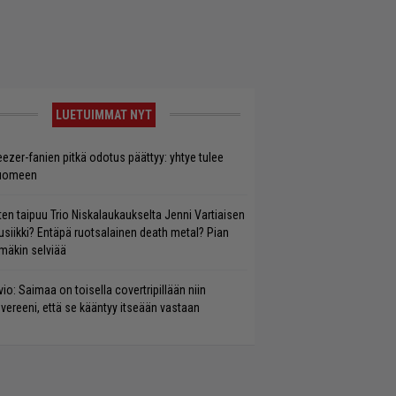
LUETUIMMAT NYT
ezer-fanien pitkä odotus päättyy: yhtye tulee
uomeen
ten taipuu Trio Niskalaukaukselta Jenni Vartiaisen
siikki? Entäpä ruotsalainen death metal? Pian
mäkin selviää
vio: Saimaa on toisella covertripillään niin
vereeni, että se kääntyy itseään vastaan