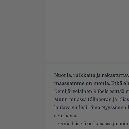
Nuoria, raikkaita ja rakastuttav
maassamme on monia. Etkä ehkä
Kemijärveläinen
R3bels
esittää m
Muun muassa Ellinooran ja Elia
laulava viulisti Tiina Nyyssöne
seuraavaa:
–
Omia biisejä on kasassa jo noin 