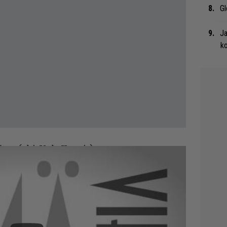
Gl
Ja
ko
lvon
(ohj. Uula Kuvaja)