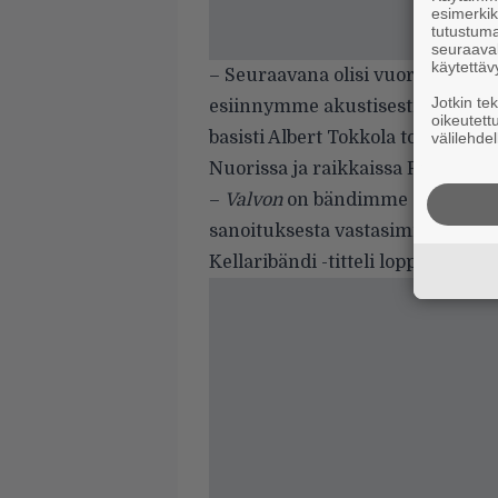
esimerkiks
tutustuma
seuraaval
käytettäv
–
Seuraavana olisi vuorossa Pyhät
Jotkin te
esiinnymme akustisesti Aittakuru
oikeutett
basisti Albert Tokkola tohkeilee.
välilehdel
Nuorissa ja raikkaissa R3bels ed
–
Valvon
on bändimme ensimmäisiä
sanoituksesta vastasimme yhdessä.
Kellaribändi -titteli loppuvuodes