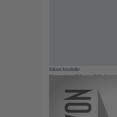
Eikun kuulolle.
Nuoret ja raikkaat
–
R3bels:
Va