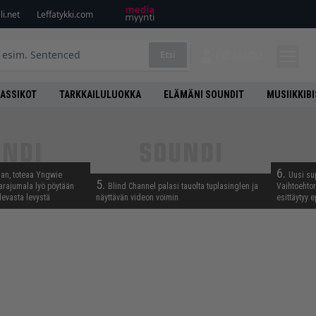
i.net
Leffatykki.com
Etsi
KIRJAUDU
LASSIKOT
TARKKAILULUOKKA
ELÄMÄNI SOUNDIT
MUSIIKKIB
6.
aan, toteaa Yngwie
Uusi su
5.
arajumala lyö pöytään
Blind Channel palasi tauolta tuplasinglen ja
Vaihtoehto
levasta levystä
näyttävän videon voimin
esittäytyy 