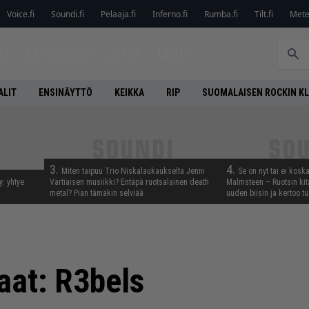
Voice.fi
Soundi.fi
Pelaaja.fi
Inferno.fi
Rumba.fi
Tilt.fi
Metel
ET
LEVYARVIOT
JUTUT
LEHTI
ALIT
ENSINÄYTTÖ
KEIKKA
RIP
SUOMALAISEN ROCKIN K
3.
4.
Miten taipuu Trio Niskalaukaukselta Jenni
Se on nyt tai ei kosk
y: yhtye
Vartiaisen musiikki? Entäpä ruotsalainen death
Malmsteen – Ruotsin kit
metal? Pian tämäkin selviää
uuden biisin ja kertoo tu
aat: R3bels