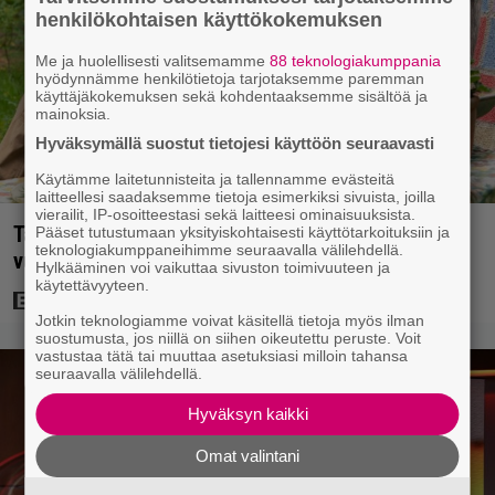
henkilökohtaisen käyttökokemuksen
Me ja huolellisesti valitsemamme
88 teknologiakumppania
hyödynnämme henkilötietoja tarjotaksemme paremman
käyttäjäkokemuksen sekä kohdentaaksemme sisältöä ja
mainoksia.
Hyväksymällä suostut tietojesi käyttöön seuraavasti
Käytämme laitetunnisteita ja tallennamme evästeitä
laitteellesi saadaksemme tietoja esimerkiksi sivuista, joilla
vierailit, IP-osoitteestasi sekä laitteesi ominaisuuksista.
Tänään tv:ssä: Koskettava kotimainen elokuva
Pääset tutustumaan yksityiskohtaisesti käyttötarkoituksiin ja
teknologiakumppaneihimme seuraavalla välilehdellä.
vuodelta 2020 – ”Tehty isolla sydämellä”
Hylkääminen voi vaikuttaa sivuston toimivuuteen ja
käytettävyyteen.
Jotkin teknologiamme voivat käsitellä tietoja myös ilman
suostumusta, jos niillä on siihen oikeutettu peruste. Voit
vastustaa tätä tai muuttaa asetuksiasi milloin tahansa
seuraavalla välilehdellä.
Hyväksyn kaikki
Omat valintani