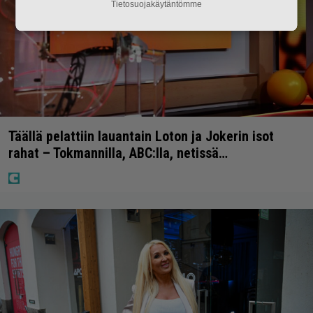
Tietosuojakäytäntömme
Täällä pelattiin lauantain Loton ja Jokerin isot
rahat – Tokmannilla, ABC:lla, netissä…