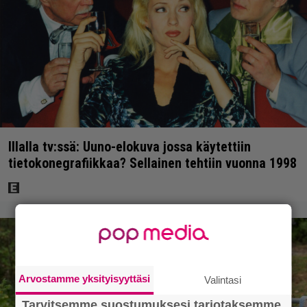
Illalla tv:ssä: Uuno-elokuva jossa käytettiin
tietokonegrafiikkaa? Sellainen tehtiin vuonna 1998
Arvostamme yksityisyyttäsi
Valintasi
Tarvitsemme suostumuksesi tarjotaksemme