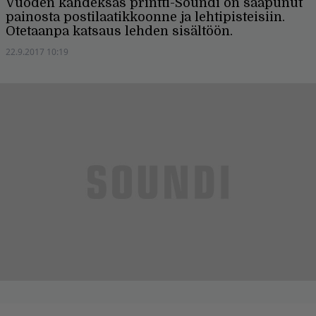
Vuoden kahdeksas printti-Soundi on saapunut
painosta postilaatikkoonne ja lehtipisteisiin.
Otetaanpa katsaus lehden sisältöön.
22.9.2017 10:19