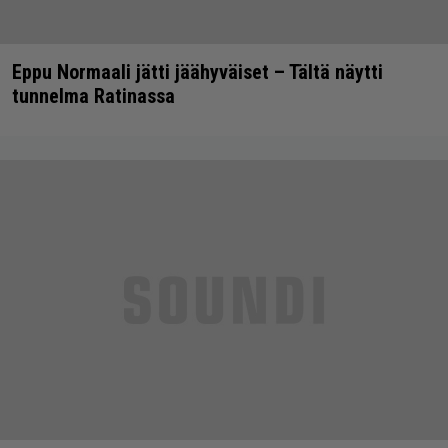
Eppu Normaali jätti jäähyväiset – Tältä näytti
tunnelma Ratinassa