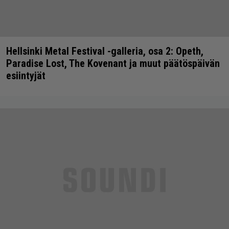
Hellsinki Metal Festival -galleria, osa 2: Opeth,
Paradise Lost, The Kovenant ja muut päätöspäivän
esiintyjät