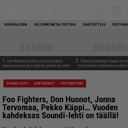
KUVAGALLERIA
HELLSINKI METAL FESTIVAL
HAASTATTELU
FESTIVAA
1.
2.
Iron Maidenin keulilla on laulanut tähän
Tällainen keikkajyrä Queen oli e
mennessä tasan yksi legenda, julistaa ex-solisti
– katso tulinen livetallenne vuodelta
SOUNDI-LEHTI
DON HUONOT
FOO FIGHTERS
Foo Fighters, Don Huonot, Jonna
Tervomaa, Pekko Käppi… Vuoden
kahdeksas Soundi-lehti on täällä!