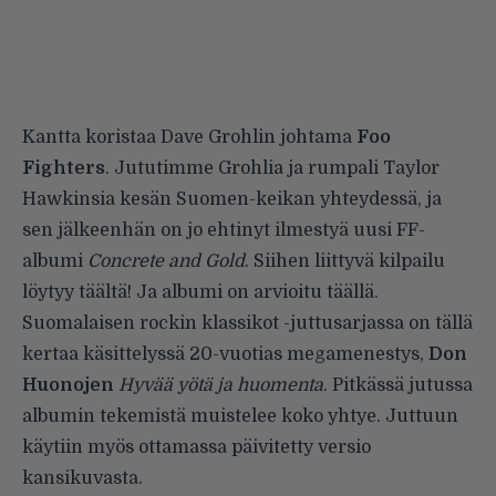
Kantta koristaa Dave Grohlin johtama
Foo
Fighters
. Jututimme Grohlia ja rumpali Taylor
Hawkinsia kesän Suomen-keikan yhteydessä, ja
sen jälkeenhän on jo ehtinyt ilmestyä uusi FF-
albumi
Concrete and Gold
. Siihen liittyvä kilpailu
löytyy täältä
! Ja albumi on
arvioitu täällä
.
Suomalaisen rockin klassikot -juttusarjassa on tällä
kertaa käsittelyssä 20-vuotias megamenestys,
Don
Huonojen
Hyvää yötä ja huomenta
. Pitkässä jutussa
albumin tekemistä muistelee koko yhtye. Juttuun
käytiin myös ottamassa päivitetty versio
kansikuvasta.