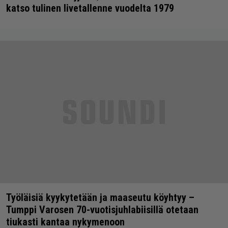
katso tulinen livetallenne vuodelta 1979
Työläisiä kyykytetään ja maaseutu köyhtyy –
Tumppi Varosen 70-vuotisjuhlabiisillä otetaan
tiukasti kantaa nykymenoon