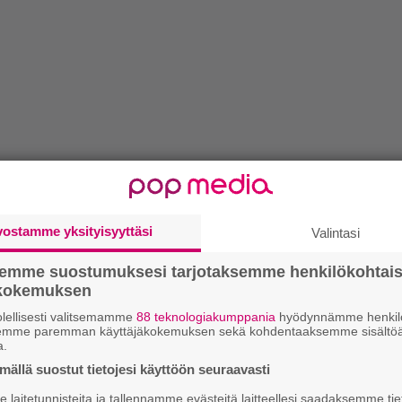
vostamme yksityisyyttäsi
Valintasi
semme suostumuksesi tarjotaksemme henkilökohtai
ökokemuksen
lellisesti valitsemamme
88 teknologiakumppania
hyödynnämme henkilö
semme paremman käyttäjäkokemuksen sekä kohdentaaksemme sisältöä
a.
ällä suostut tietojesi käyttöön seuraavasti
laitetunnisteita ja tallennamme evästeitä laitteellesi saadaksemme tie