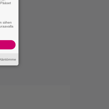
. Pääset
e
n siihen
uraavalla
äytäntömme