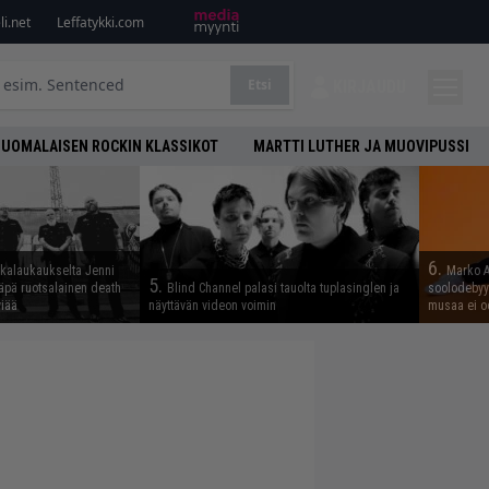
i.net
Leffatykki.com
Etsi
KIRJAUDU
SUOMALAISEN ROCKIN KLASSIKOT
MARTTI LUTHER JA MUOVIPUSSI
6.
skalaukaukselta Jenni
Marko A
5.
täpä ruotsalainen death
Blind Channel palasi tauolta tuplasinglen ja
soolodebyyt
viää
näyttävän videon voimin
musaa ei o