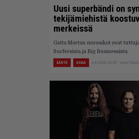
Uusi superbändi on syn
tekijämiehistä koostuv
merkeissä
Gatta Mortan muusikot ovat tuttuj
Surfersista ja Big Businessista.
4.8.2026 20:39
Vesa Silta
ÄÄNTÄ
ASIAA