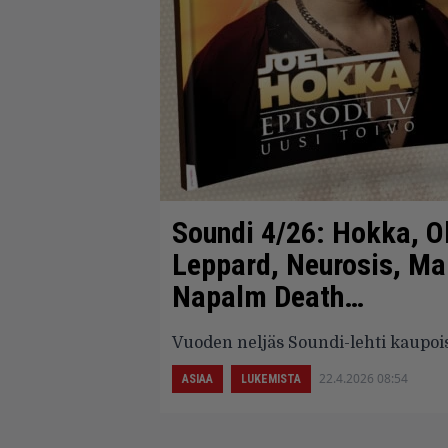
Soundi 4/26: Hokka, Ol
Leppard, Neurosis, Ma
Napalm Death…
Vuoden neljäs Soundi-lehti kaupois
22.4.2026 08:54
ASIAA
LUKEMISTA