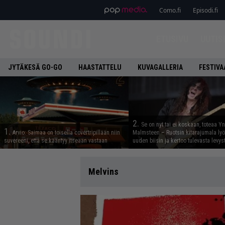
Como.fi
Episodi.fi
ETUSIVU
UUTIS
JYTÄKESÄ GO-GO
HAASTATTELU
KUVAGALLERIA
FESTIVA
2.
Se on nyt tai ei koskaan, toteaa Y
1.
Arvio: Saimaa on toisella covertripillään niin
Malmsteen – Ruotsin kitarajumala ly
suvereeni, että se kääntyy itseään vastaan
uuden biisin ja kertoo tulevasta levys
Melvins