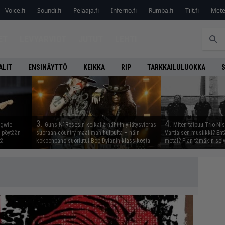
Voice.fi
Soundi.fi
Pelaaja.fi
Inferno.fi
Rumba.fi
Tilt.fi
Metel
ET
LEVYARVIOT
JUTUT
LEHTI
ALIT
ENSINÄYTTÖ
KEIKKA
RIP
TARKKAILULUOKKA
3.
4.
ngwie
Guns N’ Rosesin keikalla nähtiin yllätysvieras
Miten taipuu Trio Ni
ö pöytään
suoraan country-maailman huipulta – näin
Vartiaisen musiikki? En
tä
kokoonpano suoriutui Bob Dylanin klassikosta
metal? Pian tämäkin sel