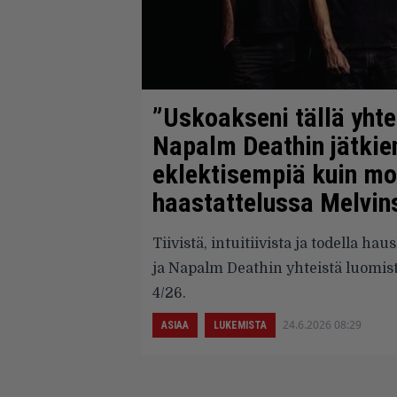
”Uskoakseni tällä yhte
Napalm Deathin jätkie
eklektisempiä kuin mo
haastattelussa Melvin
Tiivistä, intuitiivista ja todella h
ja Napalm Deathin yhteistä luomist
4/26.
24.6.2026 08:29
ASIAA
LUKEMISTA