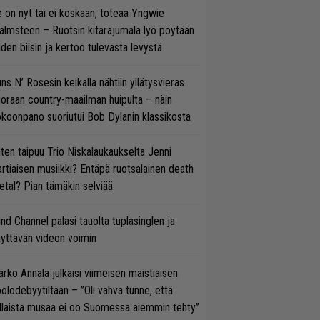
 on nyt tai ei koskaan, toteaa Yngwie
lmsteen – Ruotsin kitarajumala lyö pöytään
den biisin ja kertoo tulevasta levystä
ns N’ Rosesin keikalla nähtiin yllätysvieras
oraan country-maailman huipulta – näin
koonpano suoriutui Bob Dylanin klassikosta
ten taipuu Trio Niskalaukaukselta Jenni
rtiaisen musiikki? Entäpä ruotsalainen death
tal? Pian tämäkin selviää
ind Channel palasi tauolta tuplasinglen ja
yttävän videon voimin
rko Annala julkaisi viimeisen maistiaisen
olodebyytiltään – ”Oli vahva tunne, että
llaista musaa ei oo Suomessa aiemmin tehty”