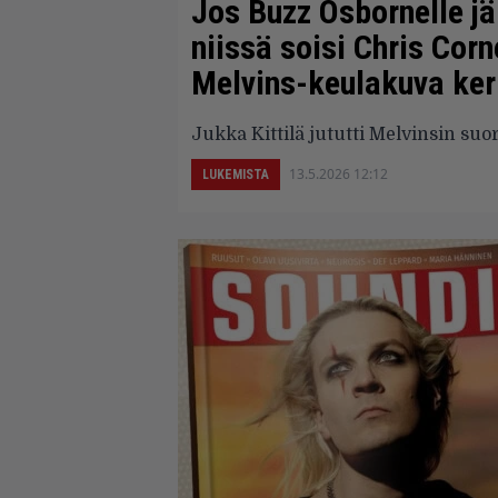
Jos Buzz Osbornelle jär
niissä soisi Chris Corn
Melvins-keulakuva ker
Jukka Kittilä jututti Melvinsin suor
13.5.2026 12:12
LUKEMISTA