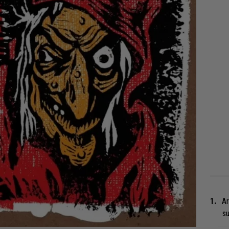
Ar
su