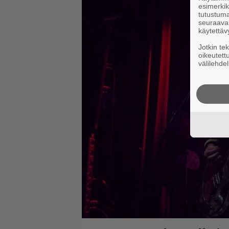
esimerkiks
tutustuma
seuraaval
käytettäv
Jotkin te
oikeutett
välilehdel