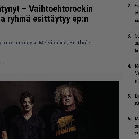
Se
tynyt – Vaihtoehtorockin
Ma
a ryhmä esittäytyy ep:n
uu
Gu
a muun muassa Melvinsistä, Butthole
su
ko
nen
Mi
Va
me
Bl
nä
Ma
so
tä