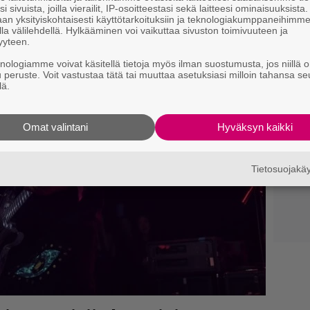
i sivuista, joilla vierailit, IP-osoitteestasi sekä laitteesi ominaisuuksista
an yksityiskohtaisesti käyttötarkoituksiin ja teknologiakumppaneihimm
la välilehdellä. Hylkääminen voi vaikuttaa sivuston toimivuuteen ja
yyteen.
knologiamme voivat käsitellä tietoja myös ilman suostumusta, jos niillä o
u peruste. Voit vastustaa tätä tai muuttaa asetuksiasi milloin tahansa se
lä.
Omat valintani
Hyväksyn kaikki
Tietosuojak