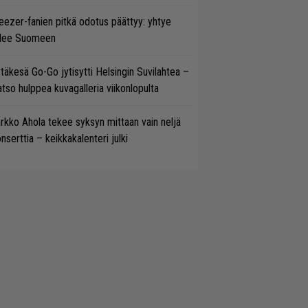
ezer-fanien pitkä odotus päättyy: yhtye
ulee Suomeen
täkesä Go-Go jytisytti Helsingin Suvilahtea –
tso hulppea kuvagalleria viikonlopulta
rkko Ahola tekee syksyn mittaan vain neljä
nserttia – keikkakalenteri julki