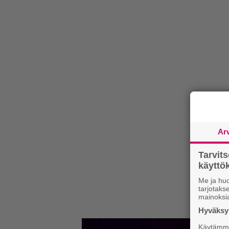
Ar
Tarvit
käytt
Me ja huo
tarjotak
mainoksi
Hyväksym
Käytämme 