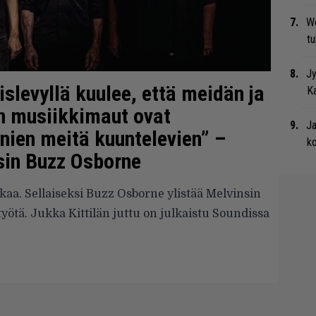
We
t
Jy
islevyllä kuulee, että meidän ja
Ka
n musiikkimaut ovat
Ja
nien meitä kuuntelevien” –
ko
sin Buzz Osborne
auskaa. Sellaiseksi Buzz Osborne ylistää Melvinsin
yötä. Jukka Kittilän juttu on julkaistu Soundissa