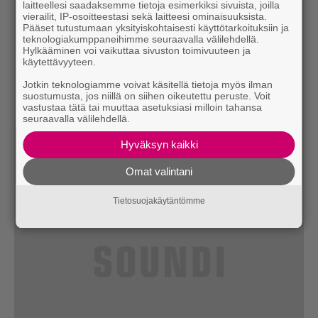
laitteellesi saadaksemme tietoja esimerkiksi sivuista, joilla
vierailit, IP-osoitteestasi sekä laitteesi ominaisuuksista.
Pääset tutustumaan yksityiskohtaisesti käyttötarkoituksiin ja
teknologiakumppaneihimme seuraavalla välilehdellä.
Hylkääminen voi vaikuttaa sivuston toimivuuteen ja
käytettävyyteen.
Jotkin teknologiamme voivat käsitellä tietoja myös ilman
suostumusta, jos niillä on siihen oikeutettu peruste. Voit
vastustaa tätä tai muuttaa asetuksiasi milloin tahansa
seuraavalla välilehdellä.
Hyväksyn kaikki
Omat valintani
Tietosuojakäytäntömme