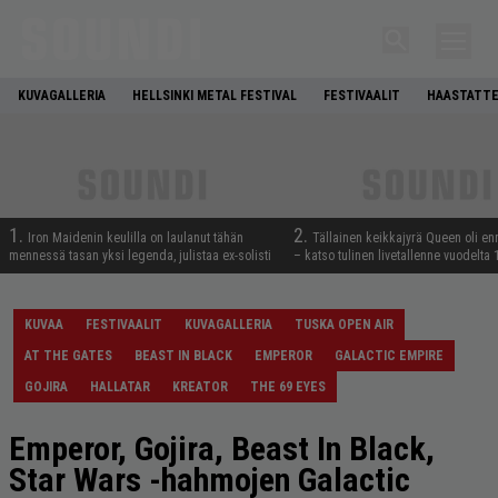
KUVAGALLERIA
HELLSINKI METAL FESTIVAL
FESTIVAALIT
HAASTATTE
1.
2.
Iron Maidenin keulilla on laulanut tähän
Tällainen keikkajyrä Queen oli e
mennessä tasan yksi legenda, julistaa ex-solisti
– katso tulinen livetallenne vuodelta
KUVAA
FESTIVAALIT
KUVAGALLERIA
TUSKA OPEN AIR
AT THE GATES
BEAST IN BLACK
EMPEROR
GALACTIC EMPIRE
GOJIRA
HALLATAR
KREATOR
THE 69 EYES
Emperor, Gojira, Beast In Black,
Star Wars -hahmojen Galactic