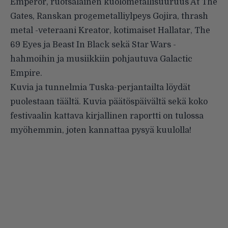
Emperor, ruotsalainen kuolometallisuuruus At The
Gates, Ranskan progemetalliylpeys Gojira, thrash
metal -veteraani Kreator, kotimaiset Hallatar, The
69 Eyes ja Beast In Black sekä Star Wars -
hahmoihin ja musiikkiin pohjautuva Galactic
Empire.
Kuvia ja tunnelmia Tuska-perjantailta löydät
puolestaan
täältä
. Kuvia päätöspäivältä sekä koko
festivaalin kattava kirjallinen raportti on tulossa
myöhemmin, joten kannattaa pysyä kuulolla!