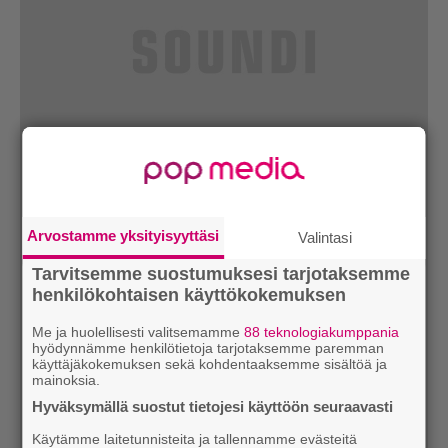
Arvostamme yksityisyyttäsi
Valintasi
Tarvitsemme suostumuksesi tarjotaksemme
henkilökohtaisen käyttökokemuksen
Me ja huolellisesti valitsemamme
88 teknologiakumppania
hyödynnämme henkilötietoja tarjotaksemme paremman
käyttäjäkokemuksen sekä kohdentaaksemme sisältöä ja
mainoksia.
Hyväksymällä suostut tietojesi käyttöön seuraavasti
Käytämme laitetunnisteita ja tallennamme evästeitä