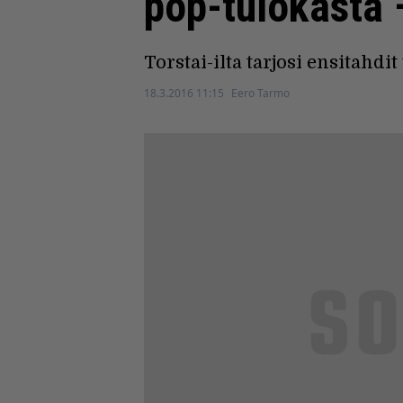
pop-tulokasta –
Torstai-ilta tarjosi ensitahd
18.3.2016 11:15
Eero Tarmo