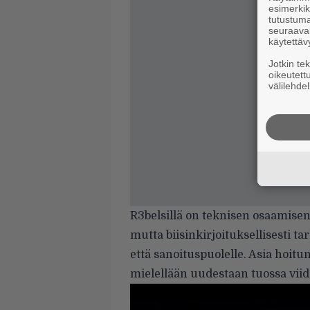
esimerkiks
tutustuma
seuraaval
käytettäv
Jotkin te
oikeutett
välilehdel
R3belsillä on teknisen osaamisensa
mutta biisinkirjoituksellisesti t
että sanoituspuolelle. Asia hoit
mielellään uudestaan tuossa vii