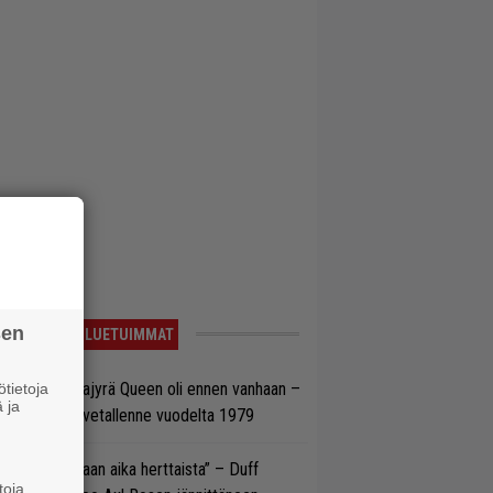
sen
LUETUIMMAT
llainen keikkajyrä Queen oli ennen vanhaan –
tietoja
 ja
tso tulinen livetallenne vuodelta 1979
e oli oikeastaan aika herttaista” – Duff
toja