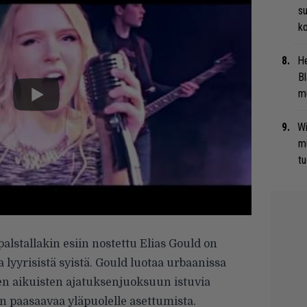
su
ko
He
Bl
mu
Wi
m
tu
lstallakin esiin nostettu Elias Gould on
lyyrisistä syistä. Gould luotaa urbaanissa
n aikuisten ajatuksenjuoksuun istuvia
n paasaavaa yläpuolelle asettumista.