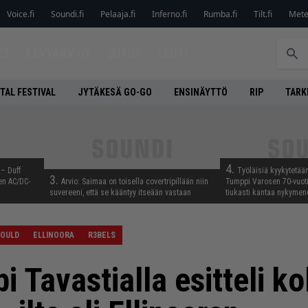
Voice.fi
Soundi.fi
Pelaaja.fi
Inferno.fi
Rumba.fi
Tilt.fi
Metel
ET
LEVYARVIOT
JUTUT
LEHTI
TAL FESTIVAL
JYTÄKESÄ GO-GO
ENSINÄYTTÖ
RIP
TARK
4.
 – Duff
Työläisiä kyykytetää
3.
en AC/DC-
Arvio: Saimaa on toisella covertripillään niin
Tumppi Varosen 70-vuotis
suvereeni, että se kääntyy itseään vastaan
tiukasti kantaa nykyme
GOULD
ELLINOORA
R3BELS
i Tavastialla esitteli 