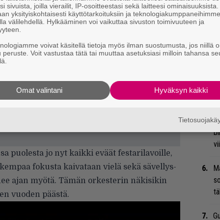
M
i sivuista, joilla vierailit, IP-osoitteestasi sekä laitteesi ominaisuuksista
A
an yksityiskohtaisesti käyttötarkoituksiin ja teknologiakumppaneihimm
la välilehdellä. Hylkääminen voi vaikuttaa sivuston toimivuuteen ja
yyteen.
Ar
knologiamme voivat käsitellä tietoja myös ilman suostumusta, jos niillä o
su
u peruste. Voit vastustaa tätä tai muuttaa asetuksiasi milloin tahansa se
lä.
Ty
Tu
Omat valintani
Hyväksyn kaikki
ti
Tietosuojak
An
bi
vi
 puolesta jo nyt kaikki eväät festarilavoille,
arkempaa fokusta kaivataan vielä sekä sävellys-
Ma
so
unee ajan myötä. Tämän orkesterin näkisikin
tä
den vuoden päästä.
Gu