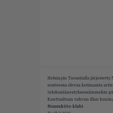
Helsingin Tavastialla järjestetty
nosteessa olevaa kotimaista arti
tulokasäänestyksessämmekin
pä
Kauttaaltaan vahvan illan kuninga
Nousukiito-klubi