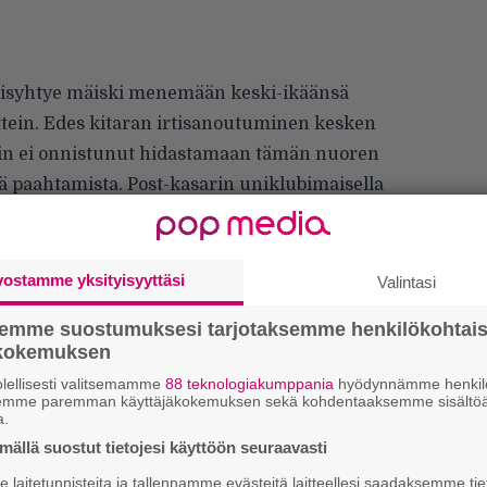
äisyhtye mäiski menemään keski-ikäänsä
ein. Edes kitaran irtisanoutuminen kesken
tin ei onnistunut hidastamaan tämän nuoren
ä paahtamista. Post-kasarin uniklubimaisella
iisi
Valvon
erottui edukseen muuten hieman
aasta. Hilpeyttä herättivät yhtyeen kahden
Jarno Ketolan vastaväriteemaiset asuvalinnat
vostamme yksityisyyttäsi
Valintasi
semme suostumuksesi tarjotaksemme henkilökohtai
ökokemuksen
Tä
lellisesti valitsemamme
88 teknologiakumppania
hyödynnämme henkilö
semme paremman käyttäjäkokemuksen sekä kohdentaaksemme sisältöä
ka
a.
ällä suostut tietojesi käyttöön seuraavasti
”S
laitetunnisteita ja tallennamme evästeitä laitteellesi saadaksemme tie