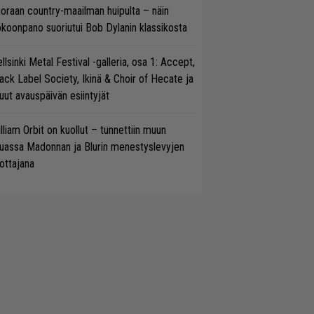
oraan country-maailman huipulta – näin
koonpano suoriutui Bob Dylanin klassikosta
llsinki Metal Festival -galleria, osa 1: Accept,
ack Label Society, Ikinä & Choir of Hecate ja
ut avauspäivän esiintyjät
lliam Orbit on kuollut – tunnettiin muun
uassa Madonnan ja Blurin menestyslevyjen
ottajana