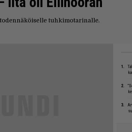
 ilta oli Ellinooran
it todennäköiselle tuhkimotarinalle.
Tä
ka
”S
ke
Ar
su