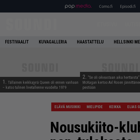
Como.fi
Episodi.fi
ETUSIVU
UUTIS
FESTIVAALIT
KUVAGALLERIA
HAASTATTELU
HELLSINKI ME
2.
”Se oli oikeastaan aika herttaista”
1.
Tällainen keikkajyrä Queen oli ennen vanhaan
McKagan kertoo Axl Rosen jännittäne
– katso tulinen livetallenne vuodelta 1979
pestiään
ELÄVÄ MUSIIKKI
MIELIPIDE
KEIKKA
ELIAS 
Nousukiito-klub