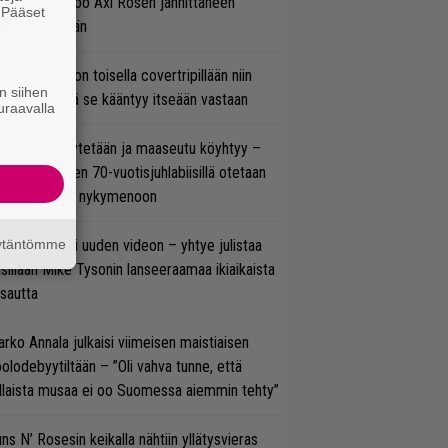
cKagan kertoo Axl Rosen jännittäneen
. Pääset
C/DC-pestiään
e
vio: Saimaa on toisella covertripillään niin
n siihen
vereeni, että se kääntyy itseään vastaan
uraavalla
öläisiä kyykytetään ja maaseutu köyhtyy –
mppi Varosen 70-vuotisjuhlabiisillä otetaan
ukasti kantaa nykymenoon
äytäntömme
thrax julkaisi uuden videon – yhtye julistaa
isillään Mike Tysonin lanseeraamaa ikiaikaista
isautta
rko Annala julkaisi viimeisen maistiaisen
olodebyytiltään – ”Oli vahva tunne, että
llaista musaa ei oo Suomessa aiemmin tehty”
ns N’ Rosesin keikalla nähtiin yllätysvieras