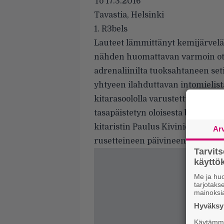
To 17.3.2016
Tavastia, Helsinki
1. R3bels
Lauteet lämmittänyt kemijärvel
nähden huomattavan varmoin ott
adrenaliinilta tuoksahtaneen se
yhtyeen ilahduttavan intomielist
kitarasoololla varustettu sinkkub
tasapäistetyn oloisesta biisikatr
kitaristin Paulus Kiviniemen ja 
Ar
rusetteineen päivineen.
Tarvit
käytt
Me ja huo
tarjotak
mainoksi
Hyväksym
Käytämme 