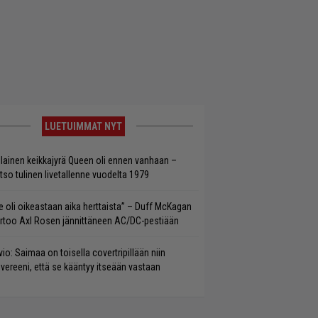
LUETUIMMAT NYT
llainen keikkajyrä Queen oli ennen vanhaan –
tso tulinen livetallenne vuodelta 1979
e oli oikeastaan aika herttaista” – Duff McKagan
rtoo Axl Rosen jännittäneen AC/DC-pestiään
vio: Saimaa on toisella covertripillään niin
vereeni, että se kääntyy itseään vastaan