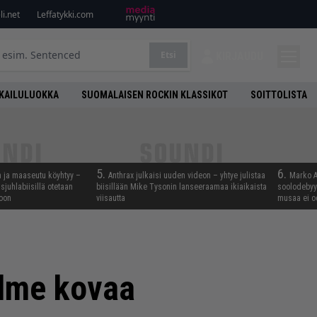
i.net
Leffatykki.com
Etsi
KIRJAUDU
KAILULUOKKA
SUOMALAISEN ROCKIN KLASSIKOT
SOITTOLISTA
5.
6.
n ja maaseutu köyhtyy –
Anthrax julkaisi uuden videon – yhtye julistaa
Marko A
juhlabiisillä otetaan
biisillään Mike Tysonin lanseeraamaa ikiaikaista
soolodebyyt
noon
viisautta
musaa ei o
kolme kovaa