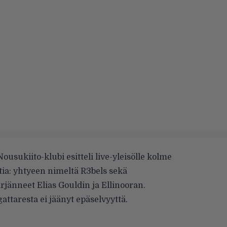
Nousukiito-klubi
esitteli live-yleisölle kolme
stia: yhtyeen nimeltä
R3bels
sekä
rjänneet
Elias Gouldin
ja
Ellinooran
.
ttaresta ei jäänyt epäselvyyttä.