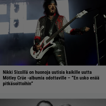
Nikki Sixxillä on huonoja uutisia kaikille uutta
Mötley Crüe -albumia odottaville – ”En usko enää
pitkäsoittoihin”