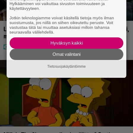
Hylkääminen voi vaikuttaa sivuston toimivuuteen ja
käytettävyyteen.
Jotkin teknologiamme voivat käsitellä tietoja myös ilman
suostumusta, jos niillä on siihen oikeutettu peruste. Voit
vastustaa tätä tai muuttaa asetuksiasi milloin tahansa
Lapset ostivat isälle lahjaksi arvan – päävoitto tuli,
seuraavalla välilehdellä.
mutta miten sitten kävikään
Hyväksyn kaikki
Omat valintani
Tietosuojakäytäntömme