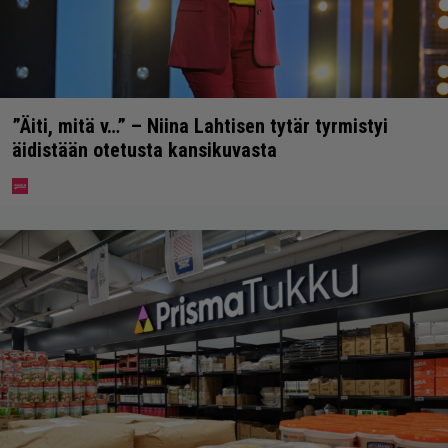
”Äiti, mitä v…” – Niina Lahtisen tytär tyrmistyi
äidistään otetusta kansikuvasta