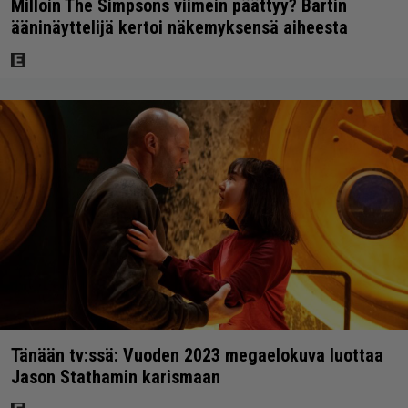
Milloin The Simpsons viimein päättyy? Bartin
ääninäyttelijä kertoi näkemyksensä aiheesta
Tänään tv:ssä: Vuoden 2023 megaelokuva luottaa
Jason Stathamin karismaan