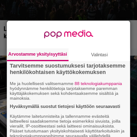
Livearvio: Kaikki häipyy, niin myös Eppu Normaali
kunniakkaasti keikkalavoilta
Arvostamme yksityisyyttäsi
Valintasi
Tarvitsemme suostumuksesi tarjotaksemme
henkilökohtaisen käyttökokemuksen
Me ja huolellisesti valitsemamme
88 teknologiakumppania
hyödynnämme henkilötietoja tarjotaksemme paremman
käyttäjäkokemuksen sekä kohdentaaksemme sisältöä ja
mainoksia.
Hyväksymällä suostut tietojesi käyttöön seuraavasti
Käytämme laitetunnisteita ja tallennamme evästeitä
laitteellesi saadaksemme tietoja esimerkiksi sivuista, joilla
vierailit, IP-osoitteestasi sekä laitteesi ominaisuuksista.
Pääset tutustumaan yksityiskohtaisesti käyttötarkoituksiin ja
teknologiakumppaneihimme seuraavalla välilehdellä.