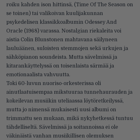
roiku kahden ison hittinsä, (Time Of The Season on
se toinen) tai valikoivan kuulijakunnan
psykedelisen klassikkoalbumin Odessey And
Oracle (1968) varassa. Nostalgian riekaleita voi
aistia Colin Blunstonen mahtavana säilyneen
lauluäänen, suloisten stemmojen sekä urkujen ja
sähköpianon soundeista. Mutta sävelmissä ja
kitarankäyttelyssä on toisenlaista särmää ja
emotionaalista vahvuutta.
Toki 60-luvun nuoriso-orkesterissa oli
ainutlaatuisempaa mikstuuraa tunnehaurauden ja
kokeilevan musiikin uteliaassa löytöretkeilyssä,
mutta jo nimensä mukaisesti uusi albumi on
trimmattu sen mukaan, mikä nykyhetkessä tuntuu
tähdelliseltä. Sävelmissä ja soitannoissa ei ole
väkinäistä vanhan musiikillisen olemuksen