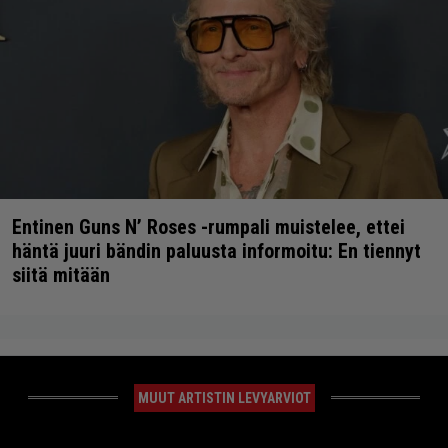
Entinen Guns N’ Roses -rumpali muistelee, ettei
häntä juuri bändin paluusta informoitu: En tiennyt
siitä mitään
MUUT ARTISTIN LEVYARVIOT