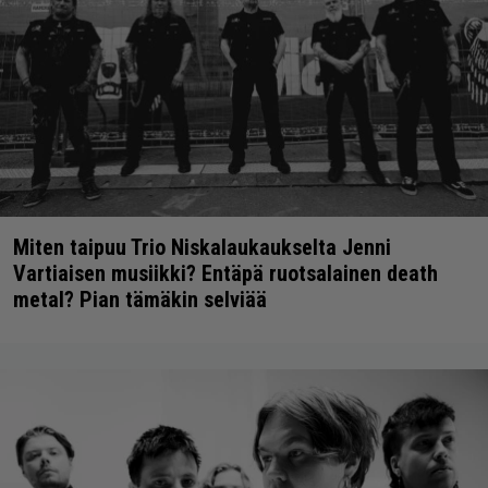
Miten taipuu Trio Niskalaukaukselta Jenni
Vartiaisen musiikki? Entäpä ruotsalainen death
metal? Pian tämäkin selviää