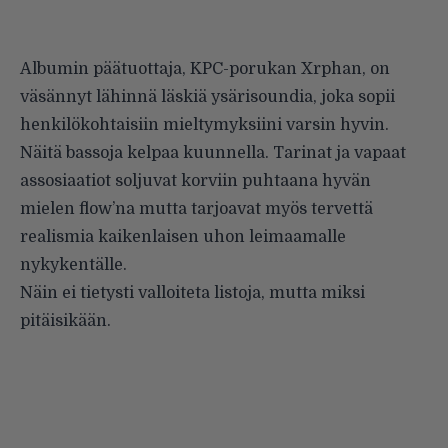
Albumin päätuottaja, KPC-po­rukan Xrphan, on
väsännyt lähinnä läskiä ysärisoundia, joka sopii
hen­kilökohtaisiin mieltymyksiini varsin hyvin.
Näitä bassoja kelpaa kuun­nella. Tarinat ja vapaat
assosiaatiot soljuvat korviin puhtaana hyvän
mielen flow’na mutta tarjoavat myös tervettä
realismia kaikenlai­sen uhon leimaamalle
nykykentälle.
Näin ei tietysti valloiteta listoja, mutta miksi
pitäisikään.