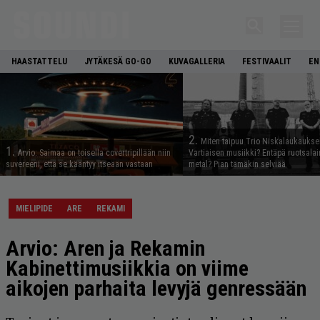
HAASTATTELU
JYTÄKESÄ GO-GO
KUVAGALLERIA
FESTIVAALIT
EN
2.
Miten taipuu Trio Niskalaukaukse
1.
Arvio: Saimaa on toisella covertripillään niin
Vartiaisen musiikki? Entäpä ruotsala
suvereeni, että se kääntyy itseään vastaan
metal? Pian tämäkin selviää
MIELIPIDE
ARE
REKAMI
Arvio: Aren ja Rekamin
Kabinettimusiikkia on viime
aikojen parhaita levyjä genressään