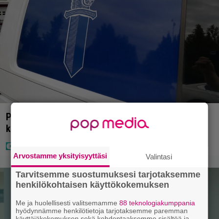
Poliisilla tehovalvonta – tästä kysymys ja näin
kauan kestää
Arvostamme yksityisyyttäsi
Valintasi
Tarvitsemme suostumuksesi tarjotaksemme
henkilökohtaisen käyttökokemuksen
Me ja huolellisesti valitsemamme
88 teknologiakumppania
hyödynnämme henkilötietoja tarjotaksemme paremman
käyttäjäkokemuksen sekä kohdentaaksemme sisältöä ja