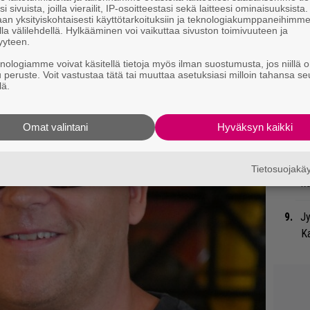
i sivuista, joilla vierailit, IP-osoitteestasi sekä laitteesi ominaisuuksista
me
an yksityiskohtaisesti käyttötarkoituksiin ja teknologiakumppaneihimm
la välilehdellä. Hylkääminen voi vaikuttaa sivuston toimivuuteen ja
yyteen.
”S
knologiamme voivat käsitellä tietoja myös ilman suostumusta, jos niillä o
M
u peruste. Voit vastustaa tätä tai muuttaa asetuksiasi milloin tahansa se
A
lä.
”T
Omat valintani
Hyväksyn kaikki
A.
Ja
Tietosuojak
ko
Jy
Ka