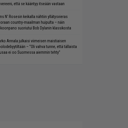
vereeni, että se kääntyy itseään vastaan
ns N’ Rosesin keikalla nähtiin yllätysvieras
oraan country-maailman huipulta – näin
koonpano suoriutui Bob Dylanin klassikosta
rko Annala julkaisi viimeisen maistiaisen
olodebyytiltään – ”Oli vahva tunne, että tällaista
saa ei oo Suomessa aiemmin tehty”