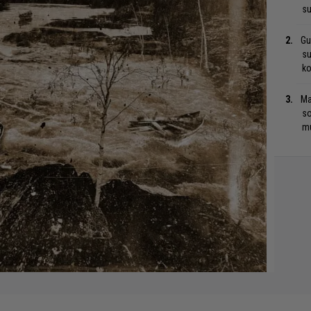
su
Gu
su
ko
Ma
so
mu