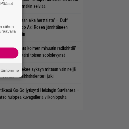
. Pääset
tal? Pian tämäkin selviää
e
e oli oikeastaan aika herttaista” – Duff
n siihen
cKagan kertoo Axl Rosen jännittäneen
uraavalla
C/DC-pestiään
ässä ei jahdata kolmen minuutin radiohittiä” –
W. Yrjänä julkaisi toisen soololevynsä
rkko Ahola tekee syksyn mittaan vain neljä
äytäntömme
nserttia – keikkakalenteri julki
täkesä Go-Go jytisytti Helsingin Suvilahtea –
tso hulppea kuvagalleria viikonlopulta