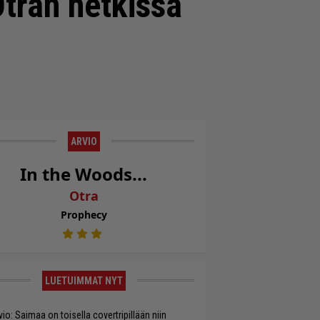
Otran hetkissä
ARVIO
In the Woods...
Otra
Prophecy
LUETUIMMAT NYT
vio: Saimaa on toisella covertripillään niin