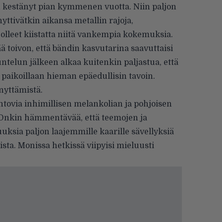
n kestänyt pian kymmenen vuotta. Niin paljon
ttivät­kin aikansa metallin rajoja,
olleet kiistatta niitä vankempia kokemuksia.
 toivon, että bändin kasvu­tarina saavuttaisi
telun jälkeen alkaa kuitenkin paljastua, että
paikoillaan hieman epäedullisin ta­voin.
enyttämistä.
htovia inhimillisen melankolian ja pohjoisen
 Onkin hämmentävää, että teemojen ja
ksia paljon laajemmil­le kaarille sävellyksiä
ista. Monissa het­kissä viipyisi mieluusti