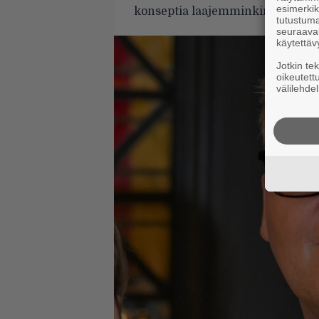
esimerkiks
konseptia laajemminkin.
tutustuma
seuraaval
käytettäv
Jotkin te
oikeutett
välilehdel