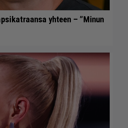
lapsikatraansa yhteen – ”Minun