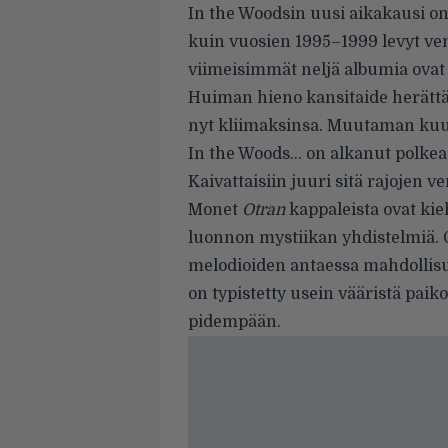
In the Woodsin uusi aikakausi o
kuin vuosien 1995–1999 levyt veny
viimeisimmät neljä albumia ovat 
Huiman hieno kansitaide he­rättää
nyt kliimaksin­sa. Muutaman kuun
In the Woods… on alkanut polkea 
Kaivattaisiin juuri sitä rajojen v
Monet
Otran
kappaleista ovat kie
luonnon mystiikan yh­distelmiä.
melodioiden antaessa mahdollisuu
on typistetty usein vääristä paiko
pidempään.