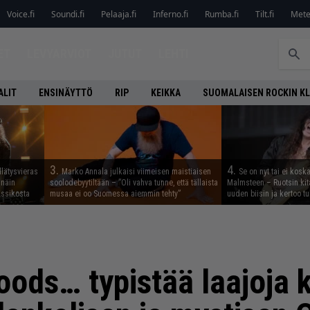
Voice.fi
Soundi.fi
Pelaaja.fi
Inferno.fi
Rumba.fi
Tilt.fi
Metel
ET
LEVYARVIOT
JUTUT
LEHTI
ALIT
ENSINÄYTTÖ
RIP
KEIKKA
SUOMALAISEN ROCKIN K
3.
4.
llätysvieras
Marko Annala julkaisi viimeisen maistiaisen
Se on nyt tai ei kosk
 näin
soolodebyytiltään – ”Oli vahva tunne, että tällaista
Malmsteen – Ruotsin kit
assikosta
musaa ei oo Suomessa aiemmin tehty”
uuden biisin ja kertoo tu
oods… typistää laajoja 