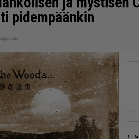
lankolisen ja mystisen 
sti pidempäänkin
 Nuopponen.
Ar