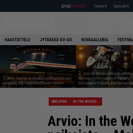
Como.fi
Episodi.fi
ETUSIVU
UUTIS
HAASTATTELU
JYTÄKESÄ GO-GO
KUVAGALLERIA
FESTIVA
2.
Guns N’ Rosesin keikalla nähtiin y
1.
Arvio: Saimaa on toisella covertripillään niin
suoraan country-maailman huipulta –
suvereeni, että se kääntyy itseään vastaan
kokoonpano suoriutui Bob Dylanin kl
MIELIPIDE
IN THE WOODS...
Arvio: In the W