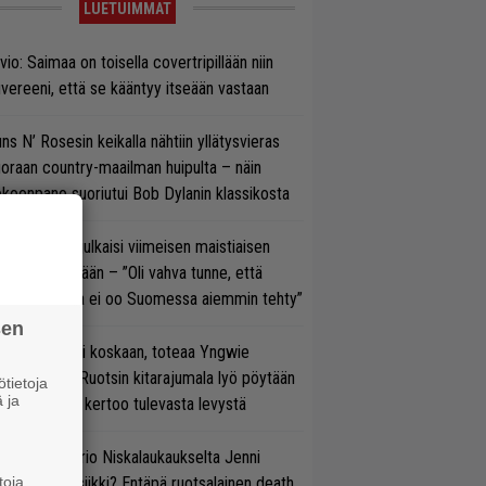
LUETUIMMAT
vio: Saimaa on toisella covertripillään niin
vereeni, että se kääntyy itseään vastaan
ns N’ Rosesin keikalla nähtiin yllätysvieras
oraan country-maailman huipulta – näin
koonpano suoriutui Bob Dylanin klassikosta
rko Annala julkaisi viimeisen maistiaisen
olodebyytiltään – ”Oli vahva tunne, että
llaista musaa ei oo Suomessa aiemmin tehty”
sen
 on nyt tai ei koskaan, toteaa Yngwie
lmsteen – Ruotsin kitarajumala lyö pöytään
tietoja
 ja
den biisin ja kertoo tulevasta levystä
ten taipuu Trio Niskalaukaukselta Jenni
toja
rtiaisen musiikki? Entäpä ruotsalainen death