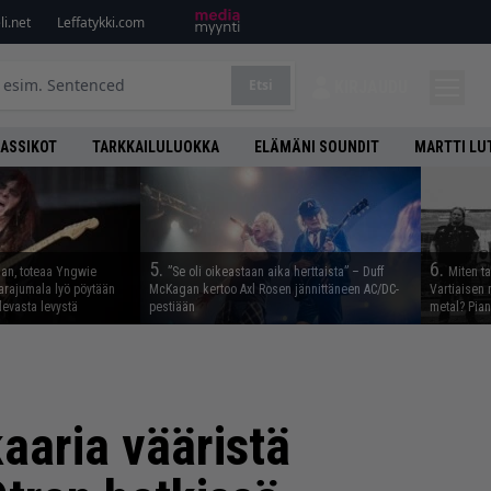
i.net
Leffatykki.com
Etsi
KIRJAUDU
LASSIKOT
TARKKAILULUOKKA
ELÄMÄNI SOUNDIT
MARTTI LU
5.
6.
aan, toteaa Yngwie
”Se oli oikeastaan aika herttaista” – Duff
Miten t
arajumala lyö pöytään
McKagan kertoo Axl Rosen jännittäneen AC/DC-
Vartiaisen 
levasta levystä
pestiään
metal? Pian
kaaria vääristä