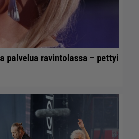
 palvelua ravintolassa – pettyi