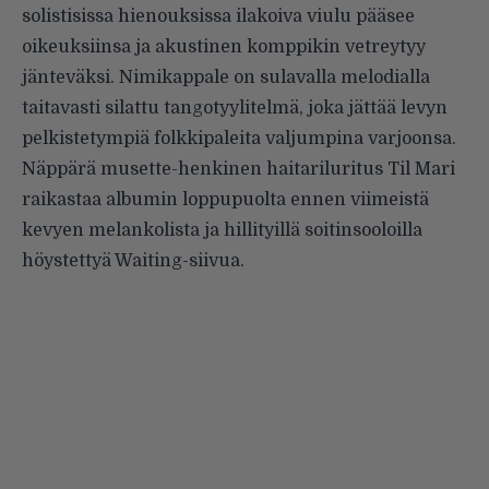
solistisissa hienouksissa ilakoiva viulu pääsee
oikeuksiinsa ja akustinen komppikin vetreytyy
jänteväksi. Nimikappale on sulavalla melodialla
taitavasti silattu tangotyylitelmä, joka jättää levyn
pelkistetympiä folkkipaleita valjumpina varjoonsa.
Näppärä musette-henkinen haitariluritus Til Mari
raikastaa albumin loppupuolta ennen viimeistä
kevyen melankolista ja hillityillä soitinsooloilla
höystettyä Waiting-siivua.