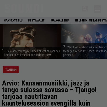
HAASTATTELU
FESTIVAALIT
KUVAGALLERIA
HELLSINKI METAL FESTI
2.
”Se oli oikeastaan aika herttaista”
1.
Tällainen keikkajyrä Queen oli ennen vanhaan
McKagan kertoo Axl Rosen jännittäne
– katso tulinen livetallenne vuodelta 1979
pestiään
TJANGO!
Arvio: Kansanmusiikki, jazz ja
tango sulassa sovussa – Tjango!
tarjoaa nautittavan
kuuntelusession svengillä kuin