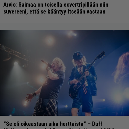
Arvio: Saimaa on toisella covertripillään niin
suvereeni, että se kääntyy itseään vastaan
”Se oli oikeastaan aika herttaista” – Duff