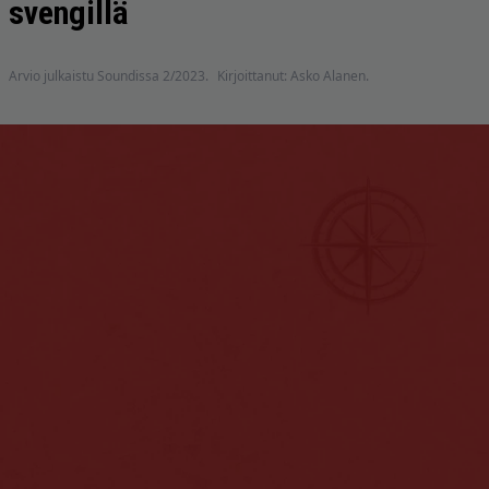
svengillä
Arvio julkaistu Soundissa 2/2023.
Kirjoittanut: Asko Alanen.