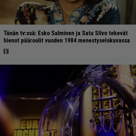
Tänän tv:ssä: Esko Salminen ja Satu Silvo tekevät
hienot pääroolit vuoden 1984 menestyselokuvassa