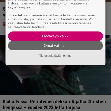
Hylkääminen voi vaikuttaa sivuston toimivuuteen ja
käytettävyyteen.
Syötkö perunoita näin? Tutkijat löysivät yhteyden
vakavaan kansansairauteen
Jotkin teknologiamme voivat käsitellä tietoja myös ilman
suostumusta, jos niillä on siihen oikeutettu peruste. Voit
vastustaa tätä tai muuttaa asetuksiasi milloin tahansa
seuraavalla välilehdellä.
Hyväksyn kaikki
Omat valintani
Tietosuojakäytäntömme
Illalla tv:ssä: Perinteinen dekkari Agatha Christien
hengessä – vuoden 2023 leffa tarjoaa