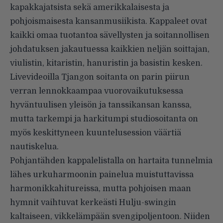
kapakkajatsista sekä amerikkalaisesta ja
pohjoismaisesta kansanmusiikista. Kappaleet ovat
kaikki omaa tuotantoa sävellysten ja soitannollisen
johdatuksen jakautuessa kaikkien neljän soittajan,
viulistin, kitaristin, hanuristin ja basistin kesken.
Livevideoilla Tjangon soitanta on parin piirun
verran lennokkaampaa vuorovaikutuksessa
hyväntuulisen yleisön ja tanssikansan kanssa,
mutta tarkempi ja harkitumpi studiosoitanta on
myös keskittyneen kuuntelusession väärtiä
nautiskelua.
Pohjantähden kappalelistalla on hartaita tunnelmia
lähes urkuharmoonin painelua muistuttavissa
harmonikkahitureissa, mutta pohjoisen maan
hymnit vaihtuvat kerkeästi Hulju-swingin
kaltaiseen, vikkelämpään svengipoljentoon. Niiden