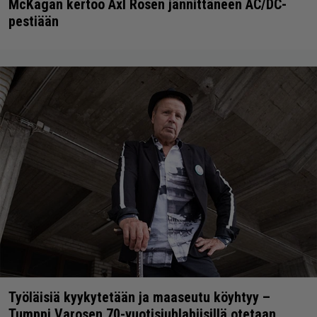
McKagan kertoo Axl Rosen jännittäneen AC/DC-
pestiään
Työläisiä kyykytetään ja maaseutu köyhtyy –
Tumppi Varosen 70-vuotisjuhlabiisillä otetaan