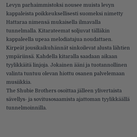
Levyn parhaimmistoksi nousee muista levyn
kappaleista poikkeuksellisesti suomeksi nimetty
Hattaraa nimensä mukaisella ilmavalla
tunnelmalla. Kitarateemat soljuvat tälläkin
kappaleella upeaa melodiatajua noudattaen.
Kirpeät jousikaikuhännät sinkoilevat alusta lähtien
ympäriinsä. Kahdella kitaralla saadaan aikaan
tyylikkäitä linjoja. Jokainen ääni ja tuotannollinen
valinta tuntuu olevan hiottu osanen palvelemaan
musiikkia.
The Shubie Brothers osoittaa jälleen ylivertaista
sävellys- ja sovitusosaamista ajattoman tyylikkäällä
tunnelmoinnilla.