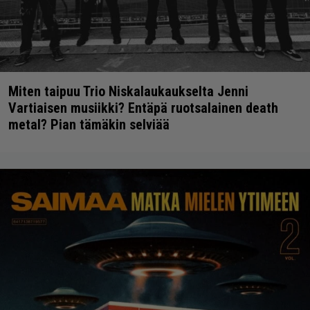
Miten taipuu Trio Niskalaukaukselta Jenni
Vartiaisen musiikki? Entäpä ruotsalainen death
metal? Pian tämäkin selviää