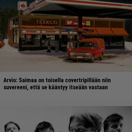
Arvio: Saimaa on toisella covertripillään niin
suvereeni, että se kääntyy itseään vastaan