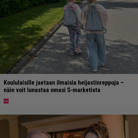
Koululaisille jaetaan ilmaisia heijastinreppuja –
näin voit lunastaa omasi S-marketista