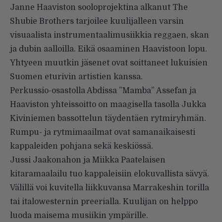
Janne Haaviston sooloprojektina alkanut The
Shubie Brothers tarjoilee kuulijalleen varsin
visuaalista instrumentaalimusiikkia reggaen, skan
ja dubin aalloilla. Eikä osaaminen Haavistoon lopu.
Yhtyeen muutkin jäsenet ovat soittaneet lukuisien
Suomen eturivin artistien kanssa.
Perkussio-osastolla Abdissa ”Mamba” Assefan ja
Haaviston yhteissoitto on maagisella tasolla Jukka
Kiviniemen bassottelun täydentäen rytmiryhmän.
Rumpu- ja rytmimaailmat ovat samanaikaisesti
kappaleiden pohjana sekä keskiössä.
Jussi Jaakonahon ja Miikka Paatelaisen
kitaramaalailu tuo kappaleisiin elokuvallista sävyä.
Välillä voi kuvitella liikkuvansa Marrakeshin torilla
tai italowesternin preerialla. Kuulijan on helppo
luoda maisema musiikin ympärille.