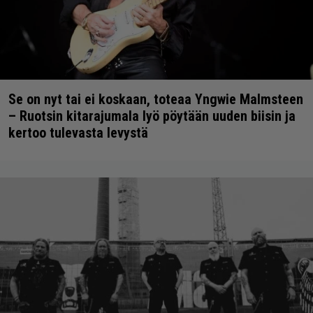
Se on nyt tai ei koskaan, toteaa Yngwie Malmsteen
– Ruotsin kitarajumala lyö pöytään uuden biisin ja
kertoo tulevasta levystä