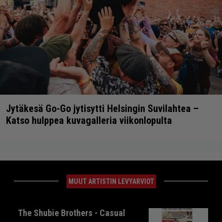
Jytäkesä Go-Go jytisytti Helsingin Suvilahtea –
Katso hulppea kuvagalleria viikonlopulta
MUUT ARTISTIN LEVYARVIOT
The Shubie Brothers - Casual