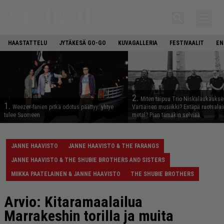
HAASTATTELU
JYTÄKESÄ GO-GO
KUVAGALLERIA
FESTIVAALIT
EN
2.
Miten taipuu Trio Niskalaukaukse
1.
Weezer-fanien pitkä odotus päättyy: yhtye
Vartiaisen musiikki? Entäpä ruotsala
tulee Suomeen
metal? Pian tämäkin selviää
JANNE HAAVISTO
JANNE HAAVISTO & THE FARANGS
JANNE HAAVISTO & THE SHUBIE BROTHERS AND SISTERS
MIIKKA PAATELAINEN & JANNE HAAVISTO
THE SHUBIE BROTHERS
Arvio: Kitaramaalailua
Marrakeshin torilla ja muita