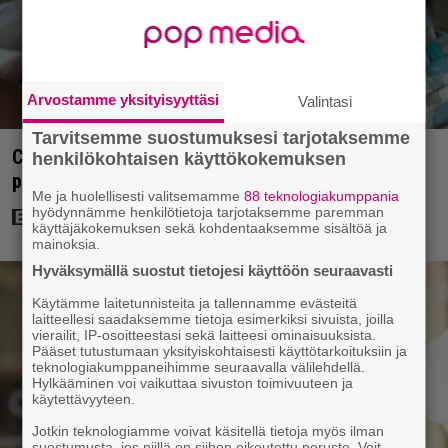
Arvostamme yksityisyyttäsi
Valintasi
Tarvitsemme suostumuksesi tarjotaksemme
Clint Eastwood näytti Kevin Costnerille kaapin
henkilökohtaisen käyttökokemuksen
paikan hyvin yksinkertaisella toimenpiteellä
Me ja huolellisesti valitsemamme
88 teknologiakumppania
hyödynnämme henkilötietoja tarjotaksemme paremman
käyttäjäkokemuksen sekä kohdentaaksemme sisältöä ja
mainoksia.
Hyväksymällä suostut tietojesi käyttöön seuraavasti
Käytämme laitetunnisteita ja tallennamme evästeitä
laitteellesi saadaksemme tietoja esimerkiksi sivuista, joilla
vierailit, IP-osoitteestasi sekä laitteesi ominaisuuksista.
Pääset tutustumaan yksityiskohtaisesti käyttötarkoituksiin ja
teknologiakumppaneihimme seuraavalla välilehdellä.
Hylkääminen voi vaikuttaa sivuston toimivuuteen ja
käytettävyyteen.
Jotkin teknologiamme voivat käsitellä tietoja myös ilman
suostumusta, jos niillä on siihen oikeutettu peruste. Voit