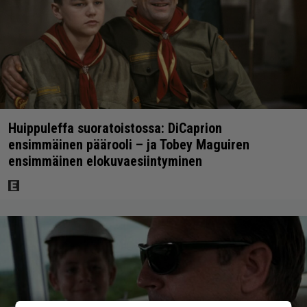
Huippuleffa suoratoistossa: DiCaprion
ensimmäinen päärooli – ja Tobey Maguiren
ensimmäinen elokuvaesiintyminen