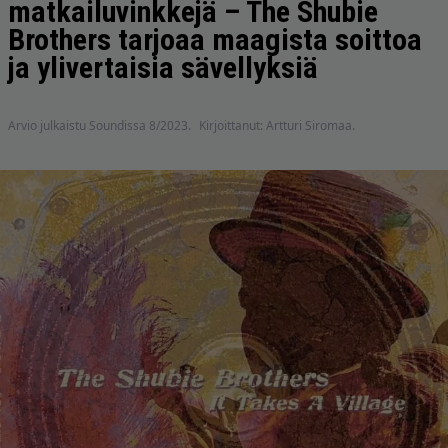
matkailuvinkkejä – The Shubie
Brothers tarjoaa maagista soittoa
ja ylivertaisia sävellyksiä
Arvio julkaistu Soundissa 8/2023.
Kirjoittanut: Artturi Siromaa.