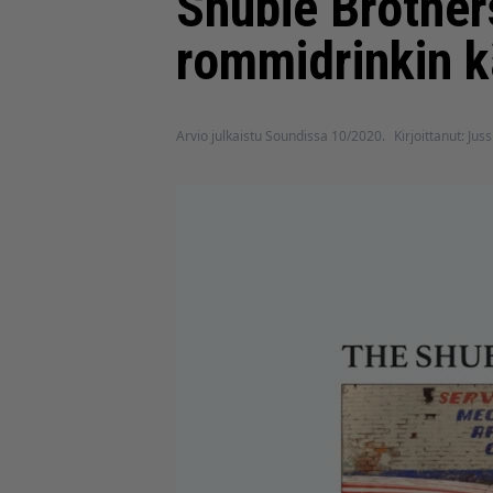
Shubie Brothers
rommidrinkin 
Arvio julkaistu Soundissa 10/2020.
Kirjoittanut: Jus