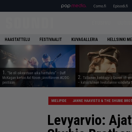
Como.fi
Episodi.fi
ETUSIVU
UUTIS
HAASTATTELU
FESTIVAALIT
KUVAGALLERIA
HELLSINKI ME
1.
”Se oli oikeastaan aika herttaista” – Duff
2.
McKagan kertoo Axl Rosen jännittäneen AC/DC-
Tällainen keikkajyrä Queen oli e
pestiään
– katso tulinen livetallenne vuodelta
MIELIPIDE
JANNE HAAVISTO & THE SHUBIE BRO
Levyarvio: Ajat