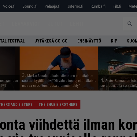
Voice.fi
Soundi.fi
Pelaaja.fi
Inferno.fi
Rumba.fi
Tilt.fi
Metel
ET
LEVYARVIOT
JUTUT
LEHTI
TAL FESTIVAL
JYTÄKESÄ GO-GO
ENSINÄYTTÖ
RIP
SUOM
3.
Marko Annala julkaisi viimeisen maistiaisen
4.
nnen vanhaan
soolodebyytiltään – ”Oli vahva tunne, että tällaista
Arvio: Saimaa on toise
 1979
musaa ei oo Suomessa aiemmin tehty”
suvereeni, että se käänt
THERS AND SISTERS
THE SHUBIE BROTHERS
onta viihdettä ilman ko