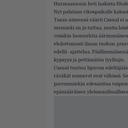
Hurmaannuin heti laakista Shubi
Nyt palataan rikospaikalle kaksoi
Tasan nimensä väärti Casual ei a
meininki on jo tuttua, mutta lois
voisikin luonnehtia äärimmäisen c
ehdottomasti ilman tuohon genree
edellä -ajattelua. Päällimmäisen
kypsyys ja pettämätön tyylitaju.
Casual tuntuu lipuvan edeltäjää
räväkät numerot ovat vähissä. Se
paremminkin edesauttaa vaipum
epämääräisen yleismaailmallisee