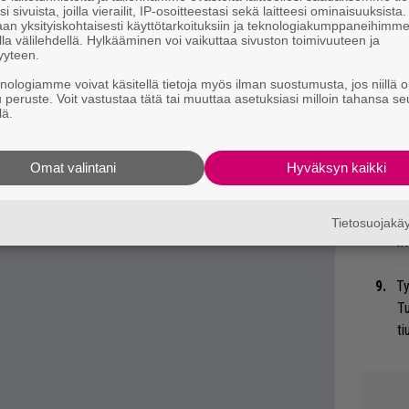
i sivuista, joilla vierailit, IP-osoitteestasi sekä laitteesi ominaisuuksista
een päivitetyn Venturesin ja Shadowsin.
an yksityiskohtaisesti käyttötarkoituksiin ja teknologiakumppaneihimm
haa täyteläistä plantaasirommia jollain
la välilehdellä. Hylkääminen voi vaikuttaa sivuston toimivuuteen ja
An
yyteen.
bi
knologiamme voivat käsitellä tietoja myös ilman suostumusta, jos niillä o
vi
u peruste. Voit vastustaa tätä tai muuttaa asetuksiasi milloin tahansa se
lä.
”T
A.
Omat valintani
Hyväksyn kaikki
Mi
Va
Tietosuojak
me
Ty
Tu
ti