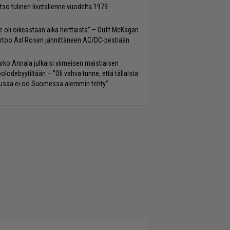
tso tulinen livetallenne vuodelta 1979
e oli oikeastaan aika herttaista” – Duff McKagan
rtoo Axl Rosen jännittäneen AC/DC-pestiään
rko Annala julkaisi viimeisen maistiaisen
olodebyytiltään – ”Oli vahva tunne, että tällaista
saa ei oo Suomessa aiemmin tehty”