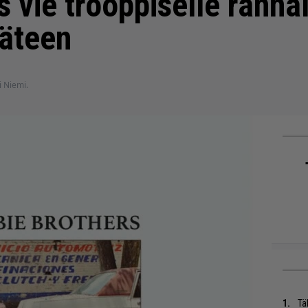
 vie trooppiselle rannal
käteen
si Niemi.
Tä