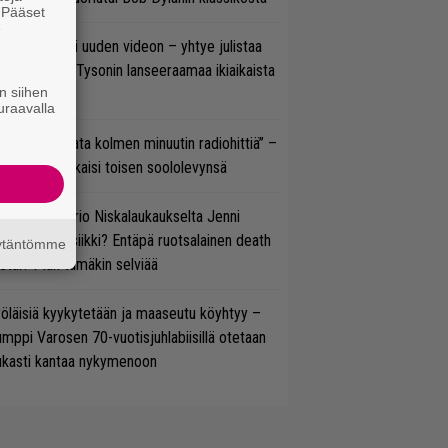
. Pääset
e
thrax julkaisi uuden videon – yhtye julistaa
isillään Mike Tysonin lanseeraamaa ikiaikaista
n siihen
isautta
uraavalla
ässä ei jahdata kolmen minuutin radiohittiä” –
W. Yrjänä julkaisi toisen soololevynsä
ten taipuu Trio Niskalaukaukselta Jenni
rtiaisen musiikki? Entäpä ruotsalainen death
äytäntömme
tal? Pian tämäkin selviää
öläisiä kyykytetään ja maaseutu köyhtyy –
mppi Varosen 70-vuotisjuhlabiisillä otetaan
ukasti kantaa nykymenoon