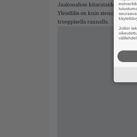
esimerkiks
Jaakonahon kitarataide tuo miel
tutustuma
Yleisfiilis on kuin siemailisi van
seuraaval
käytettäv
trooppisella rannalla.
Jotkin te
oikeutett
välilehdel