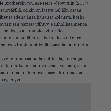
e Brothersin You Are Here -debyyttiin (2017).
sälppärillä, cd:kin on jaettu neljään osaan.
iheuta edeltäjänsä kaltaista kolausta, koska
tavasti sen parissa viihtyy. Rauhallista menoa
ooliksi ja ajattomaksi viihteeksi,
n toisinaan liitettyjä korniuksia tai eurot
ä soitosta huokuu pitkällä kaavalla haudutettu
nsä enemmän samalla vaihteella, nopeat ja
 ei kuitenkaan käänny itseään vastaan, vaan
aan musiikin hienovaraisesti huumaavaan,
n syleilyyn.