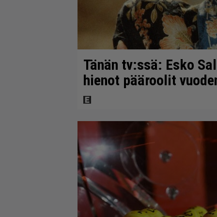
Tänän tv:ssä: Esko Sal
hienot pääroolit vuod