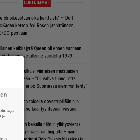
LUETUIMMAT
e oli oikeastaan aika herttaista” – Duff
cKagan kertoo Axl Rosen jännittäneen
C/DC-pestiään
llainen keikkajyrä Queen oli ennen vanhaan –
tso tulinen livetallenne vuodelta 1979
rko Annala julkaisi viimeisen maistiaisen
olodebyytiltään – ”Oli vahva tunne, että
llaista musaa ei oo Suomessa aiemmin tehty”
sen
vio: Saimaa on toisella covertripillään niin
vereeni, että se kääntyy itseään vastaan
tietoja
 ja
ns N’ Rosesin keikalla nähtiin yllätysvieras
oraan country-maailman huipulta – näin
toja
koonpano suoriutui Bob Dylanin klassikosta