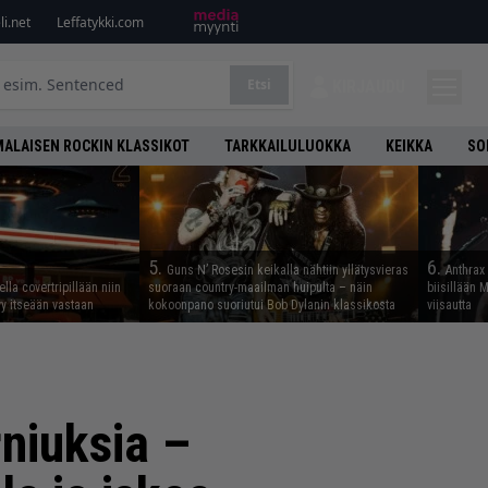
i.net
Leffatykki.com
Etsi
KIRJAUDU
ALAISEN ROCKIN KLASSIKOT
TARKKAILULUOKKA
KEIKKA
SO
5.
6.
Guns N’ Rosesin keikalla nähtiin yllätysvieras
Anthrax 
lla covertripillään niin
suoraan country-maailman huipulta – näin
biisillään 
yy itseään vastaan
kokoonpano suoriutui Bob Dylanin klassikosta
viisautta
rniuksia –