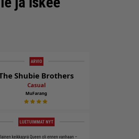
le ja iskee
ARVIO
The Shubie Brothers
Casual
MuFarang
LUETUIMMAT NYT
llainen keikkajyrä Queen oli ennen vanhaan –