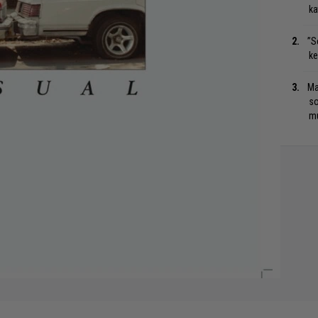
ka
”S
ke
Ma
so
mu