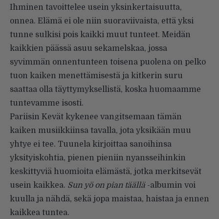
Ihminen tavoittelee usein yksinkertaisuutta,
onnea. Elämä ei ole niin suoraviivaista, että yksi
tunne sulkisi pois kaikki muut tunteet. Meidän
kaikkien päässä asuu sekamelskaa, jossa
syvimmän onnentunteen toisena puolena on pelko
tuon kaiken menettämisestä ja kitkerin suru
saattaa olla täyttymyksellistä, koska huomaamme
tuntevamme isosti.
Pariisin Kevät kykenee vangitsemaan tämän
kaiken musiikkiinsa tavalla, jota yksikään muu
yhtye ei tee. Tuunela kirjoittaa sanoihinsa
yksityiskohtia, pienen pieniin nyansseihinkin
keskittyviä huomioita elämästä, jotka merkitsevät
usein kaikkea.
Sun yö on pian täällä
-albumin voi
kuulla ja nähdä, sekä jopa maistaa, haistaa ja ennen
kaikkea tuntea.