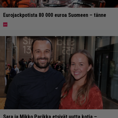
Eurojackpotista 80 000 euroa Suomeen – tänne
Sara ja Mikko Parikka etsivät uutta kotia –