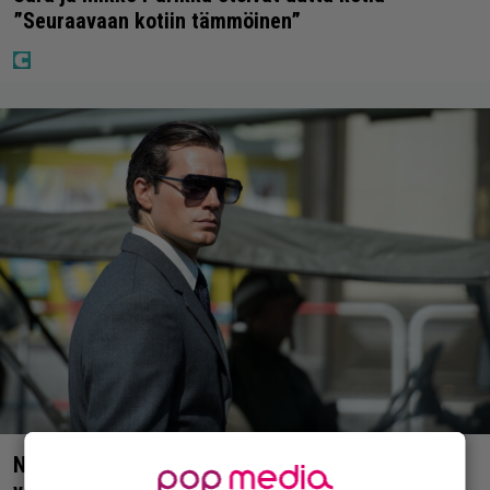
”Seuraavaan kotiin tämmöinen”
Nyt suoratoistossa: Guy Ritchien tyylikäs