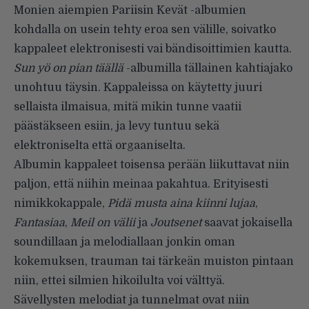
Monien aiempien Pariisin Kevät -albumien
kohdalla on usein tehty eroa sen välille, soivatko
kappaleet elektronisesti vai bändisoittimien kautta.
Sun yö on pian täällä
-albumilla tällainen kahtiajako
unohtuu täysin. Kappaleissa on käytetty juuri
sellaista ilmaisua, mitä mikin tunne vaatii
päästäkseen esiin, ja levy tuntuu sekä
elektroniselta että orgaaniselta.
Albumin kappaleet toisensa perään liikuttavat niin
paljon, että niihin meinaa pakahtua. Erityisesti
nimikkokappale,
Pidä musta aina kiinni lujaa
,
Fantasiaa
,
Meil on välii
ja
Joutsenet
saavat jokaisella
soundillaan ja melodiallaan jonkin oman
kokemuksen, trauman tai tärkeän muiston pintaan
niin, ettei silmien hikoilulta voi välttyä.
Sävellysten melodiat ja tunnelmat ovat niin