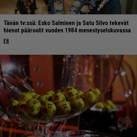
Tänän tv:ssä: Esko Salminen ja Satu Silvo tekevät
hienot pääroolit vuoden 1984 menestyselokuvassa