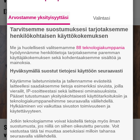
vakoojaleffa – seikkailu kylmän sodan keskellä
Arvostamme yksityisyyttäsi
Valintasi
Tarvitsemme suostumuksesi tarjotaksemme
henkilökohtaisen käyttökokemuksen
Me ja huolellisesti valitsemamme
88 teknologiakumppania
hyödynnämme henkilötietoja tarjotaksemme paremman
käyttäjäkokemuksen sekä kohdentaaksemme sisältöä ja
mainoksia.
Hyväksymällä suostut tietojesi käyttöön seuraavasti
Käytämme laitetunnisteita ja tallennamme evästeitä
laitteellesi saadaksemme tietoja esimerkiksi sivuista, joilla
vierailit, IP-osoitteestasi sekä laitteesi ominaisuuksista.
Pääset tutustumaan yksityiskohtaisesti käyttötarkoituksiin ja
teknologiakumppaneihimme seuraavalla välilehdellä.
Hylkääminen voi vaikuttaa sivuston toimivuuteen ja
käytettävyyteen.
Jotkin teknologiamme voivat käsitellä tietoja myös ilman
suostumusta, jos niillä on siihen oikeutettu peruste. Voit
Syötkö perunoita näin? Tutkijat löysivät yhteyden
vastustaa tätä tai muuttaa asetuksiasi milloin tahansa
vakavaan kansansairauteen
seuraavalla välilehdellä.