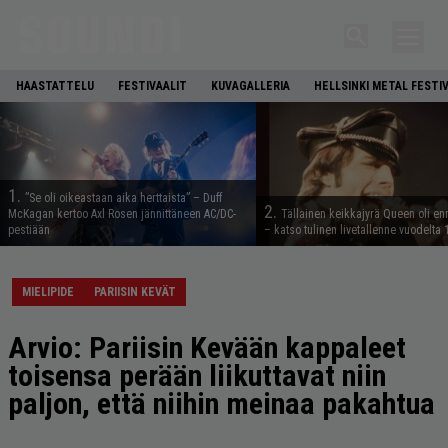
HAASTATTELU
FESTIVAALIT
KUVAGALLERIA
HELLSINKI METAL FESTI
1.
”Se oli oikeastaan aika herttaista” – Duff
2.
McKagan kertoo Axl Rosen jännittäneen AC/DC-
Tällainen keikkajyrä Queen oli e
pestiään
– katso tulinen livetallenne vuodelta
MIELIPIDE
PARIISIN KEVÄT
Arvio: Pariisin Kevään kappaleet
toisensa perään liikuttavat niin
paljon, että niihin meinaa pakahtua