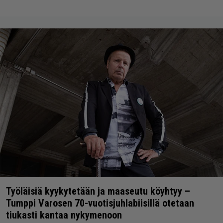
Työläisiä kyykytetään ja maaseutu köyhtyy –
Tumppi Varosen 70-vuotisjuhlabiisillä otetaan
tiukasti kantaa nykymenoon