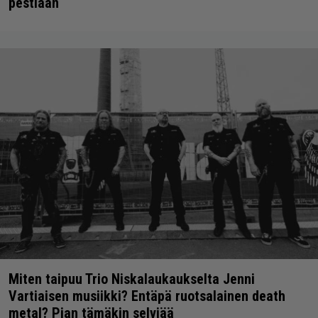
pestiään
Miten taipuu Trio Niskalaukaukselta Jenni
Vartiaisen musiikki? Entäpä ruotsalainen death
metal? Pian tämäkin selviää