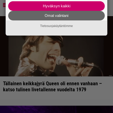
Hyväksyn kaikki
Omat valintani
Tietosuojakäytäntömme
Tällainen keikkajyrä Queen oli ennen vanhaan –
katso tulinen livetallenne vuodelta 1979