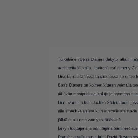
Turkulainen Ben's Diapers debytoi albumimit
äänitetyllä kiekolla. Itseironisesti nimetty C
kliseitä, mutta tässä tapauksessa se ei tee 
Ben's Diapers on kolmen kitaran voimalla po
riittävän monipuolisia lauluja ja saamaan niih
luontevammin kuin Jaakko Söderstömin jossai
niin amerikkalaisista kuin australialaisistak
jälkiä ei ole noin vain yksilöitävissä.
Levyn tuottajana ja äänittäjänä toimineet au
Dropsissa vaikuttanut britti David Newton ova