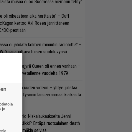
llaista musaa ei oo Suomessa aiemmin tehty”
e oli oikeastaan aika herttaista” – Duff
cKagan kertoo Axl Rosen jännittäneen
C/DC-pestiään
ässä ei jahdata kolmen minuutin radiohittiä” –
W. Yrjänä julkaisi toisen soololevynsä
llainen keikkajyrä Queen oli ennen vanhaan –
tso tulinen livetallenne vuodelta 1979
thrax julkaisi uuden videon – yhtye julistaa
sen
isillään Mike Tysonin lanseeraamaa ikiaikaista
isautta
tietoja
 ja
ten taipuu Trio Niskalaukaukselta Jenni
rtiaisen musiikki? Entäpä ruotsalainen death
tal? Pian tämäkin selviää
toja