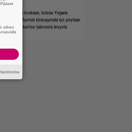
. Pääset
e
 on nyt tai ei koskaan, toteaa Yngwie
lmsteen – Ruotsin kitarajumala lyö pöytään
den biisin ja kertoo tulevasta levystä
n siihen
uraavalla
äytäntömme