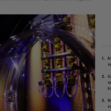
Ar
su
Gu
su
ko
Ma
so