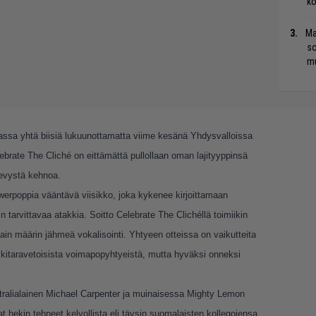
ko
Ma
so
mu
assa yhtä biisiä lukuunottamatta viime kesänä Yhdysvalloissa
elebrate The Cliché on eittämättä pullollaan oman lajityyppinsä
levystä kehnoa.
werpoppia vääntävä viisikko, joka kykenee kirjoittamaan
in tarvittavaa atakkia. Soitto Celebrate The Clichéllä toimiikin
n määrin jähmeä vokalisointi. Yhtyeen otteissa on vaikutteita
in kitaravetoisista voimapopyhtyeistä, mutta hyväksi onneksi
stralialainen Michael Carpenter ja muinaisessa Mighty Lemon
t hekin tehneet kelvollista eli täysin suomalaisten kollegojensa