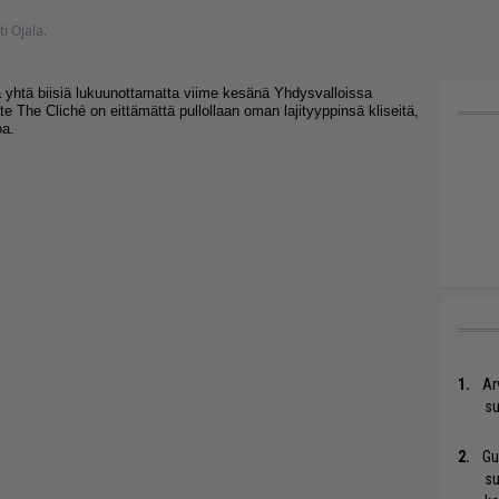
ti Ojala.
 yhtä biisiä lukuunottamatta viime kesänä Yhdysvalloissa
ate The Cliché on eittämättä pullollaan oman lajityyppinsä kliseitä,
oa.
Ar
su
Gu
su