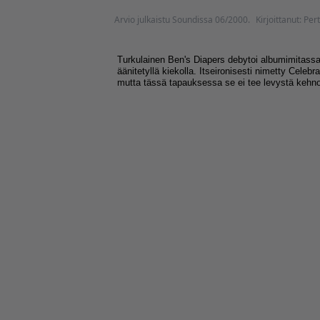
Arvio julkaistu Soundissa 06/2000.
Kirjoittanut: Pert
Turkulainen Ben's Diapers debytoi albumimitassa
äänitetyllä kiekolla. Itseironisesti nimetty Celebr
mutta tässä tapauksessa se ei tee levystä kehn