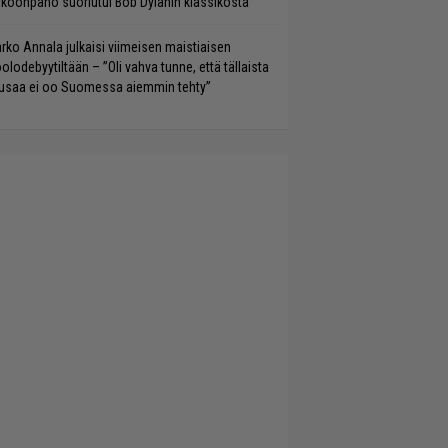
koonpano suoriutui Bob Dylanin klassikosta
rko Annala julkaisi viimeisen maistiaisen
olodebyytiltään – ”Oli vahva tunne, että tällaista
saa ei oo Suomessa aiemmin tehty”