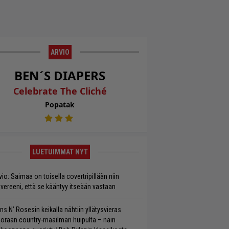
ARVIO
BEN´S DIAPERS
Celebrate The Cliché
Popatak
LUETUIMMAT NYT
vio: Saimaa on toisella covertripillään niin
vereeni, että se kääntyy itseään vastaan
ns N’ Rosesin keikalla nähtiin yllätysvieras
oraan country-maailman huipulta – näin