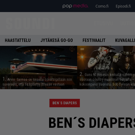
Como.fi
Episodi.fi
ETUSIVU
UUTIS
HAASTATTELU
JYTÄKESÄ GO-GO
FESTIVAALIT
KUVAGALL
2.
Guns N’ Rosesin keikalla nähtiin y
1.
Arvio: Saimaa on toisella covertripillään niin
suoraan country-maailman huipulta –
suvereeni, että se kääntyy itseään vastaan
kokoonpano suoriutui Bob Dylanin kl
BEN´S DIAPERS
BEN´S DIAPERS