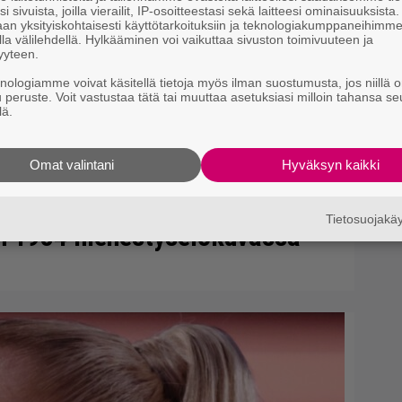
i sivuista, joilla vierailit, IP-osoitteestasi sekä laitteesi ominaisuuksista
an yksityiskohtaisesti käyttötarkoituksiin ja teknologiakumppaneihimm
Se
la välilehdellä. Hylkääminen voi vaikuttaa sivuston toimivuuteen ja
yyteen.
Ma
uu
knologiamme voivat käsitellä tietoja myös ilman suostumusta, jos niillä o
u peruste. Voit vastustaa tätä tai muuttaa asetuksiasi milloin tahansa se
lä.
Omat valintani
Hyväksyn kaikki
minen ja Satu Silvo tekevät
Tietosuojak
en 1984 menestyselokuvassa