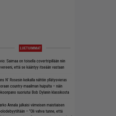
LUETUIMMAT
vio: Saimaa on toisella covertripillään niin
vereeni, että se kääntyy itseään vastaan
ns N’ Rosesin keikalla nähtiin yllätysvieras
oraan country-maailman huipulta – näin
koonpano suoriutui Bob Dylanin klassikosta
rko Annala julkaisi viimeisen maistiaisen
olodebyytiltään – ”Oli vahva tunne, että