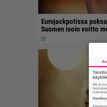
Eurojackpotissa poksah
Suomen isoin voitto m
Ar
Tarvit
käytt
Me ja huo
tarjotak
mainoksi
Hyväksym
Käytämme 