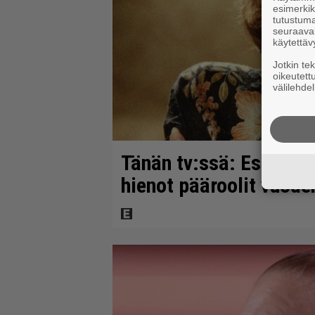
esimerkiks
tutustuma
seuraaval
käytettäv
Jotkin te
oikeutett
välilehdel
Tänän tv:ssä: Esko Sal
hienot pääroolit vuod