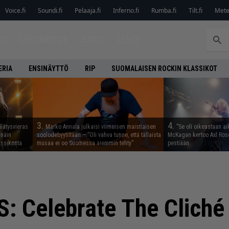
Voice.fi
Soundi.fi
Pelaaja.fi
Inferno.fi
Rumba.fi
Tilt.fi
Metel
ET
LEVYARVIOT
JUTUT
LEHTI
ERIA
ENSINÄYTTÖ
RIP
SUOMALAISEN ROCKIN KLASSIKOT
3.
4.
llätysvieras
Marko Annala julkaisi viimeisen maistiaisen
”Se oli oikeastaan ai
 näin
soolodebyytiltään – ”Oli vahva tunne, että tällaista
McKagan kertoo Axl Rose
assikosta
musaa ei oo Suomessa aiemmin tehty”
pestiään
: Celebrate The Cliché