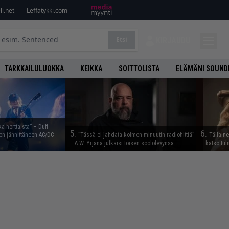
i.net
Leffatykki.com
Etsi
KIRJAUDU
TARKKAILULUOKKA
KEIKKA
SOITTOLISTA
ELÄMÄNI SOUND
ka herttaista” – Duff
5.
6.
n jännittäneen AC/DC-
”Tässä ei jahdata kolmen minuutin radiohittiä”
Tällain
– A.W. Yrjänä julkaisi toisen soololevynsä
– katso tul