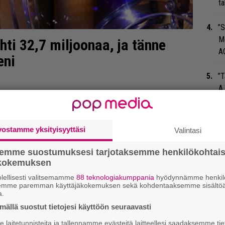
tä
”S
M
ti 32,7 miljoonaa, ja tänne
A
eni
”T
A.
Tä
ka
vostamme yksityisyyttäsi
Valintasi
An
semme suostumuksesi tarjotaksemme henkilökohtai
bi
ökokemuksen
vi
lellisesti valitsemamme
88 teknologiakumppania
hyödynnämme henkilö
semme paremman käyttäjäkokemuksen sekä kohdentaaksemme sisältöä
a.
Mi
ällä suostut tietojesi käyttöön seuraavasti
Va
me
laitetunnisteita ja tallennamme evästeitä laitteellesi saadaksemme tie