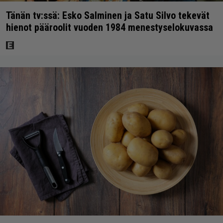
Tänän tv:ssä: Esko Salminen ja Satu Silvo tekevät
hienot pääroolit vuoden 1984 menestyselokuvassa