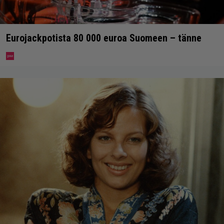
Eurojackpotista 80 000 euroa Suomeen – tänne