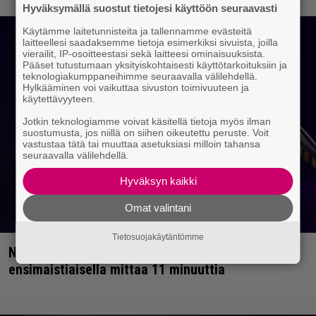
Hyväksymällä suostut tietojesi käyttöön seuraavasti
Käytämme laitetunnisteita ja tallennamme evästeitä
laitteellesi saadaksemme tietoja esimerkiksi sivuista, joilla
vierailit, IP-osoitteestasi sekä laitteesi ominaisuuksista.
Pääset tutustumaan yksityiskohtaisesti käyttötarkoituksiin ja
teknologiakumppaneihimme seuraavalla välilehdellä.
Hylkääminen voi vaikuttaa sivuston toimivuuteen ja
käytettävyyteen.
Jotkin teknologiamme voivat käsitellä tietoja myös ilman
suostumusta, jos niillä on siihen oikeutettu peruste. Voit
vastustaa tätä tai muuttaa asetuksiasi milloin tahansa
seuraavalla välilehdellä.
Hyväksyn kaikki
Omat valintani
Tietosuojakäytäntömme
Neil Young julkaisee uuden albumin –
ensimaistiaisella mittaa 11 minuuttia