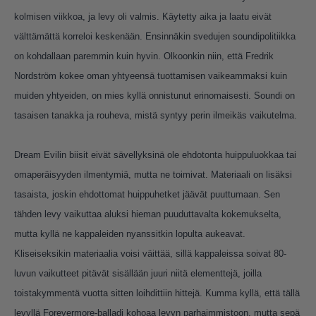
kolmisen viikkoa, ja levy oli valmis. Käytetty aika ja laatu eivät
välttämättä korreloi keskenään. Ensinnäkin svedujen soundipolitiikka
on kohdallaan paremmin kuin hyvin. Olkoonkin niin, että Fredrik
Nordström kokee oman yhtyeensä tuottamisen vaikeammaksi kuin
muiden yhtyeiden, on mies kyllä onnistunut erinomaisesti. Soundi on
tasaisen tanakka ja rouheva, mistä syntyy perin ilmeikäs vaikutelma.
Dream Evilin biisit eivät sävellyksinä ole ehdotonta huippuluokkaa tai
omaperäisyyden ilmentymiä, mutta ne toimivat. Materiaali on lisäksi
tasaista, joskin ehdottomat huippuhetket jäävät puuttumaan. Sen
tähden levy vaikuttaa aluksi hieman puuduttavalta kokemukselta,
mutta kyllä ne kappaleiden nyanssitkin lopulta aukeavat.
Kliseiseksikin materiaalia voisi väittää, sillä kappaleissa soivat 80-
luvun vaikutteet pitävät sisällään juuri niitä elementtejä, joilla
toistakymmentä vuotta sitten loihdittiin hittejä. Kumma kyllä, että tällä
levyllä Forevermore-balladi kohoaa levyn parhaimmistoon, mutta sepä