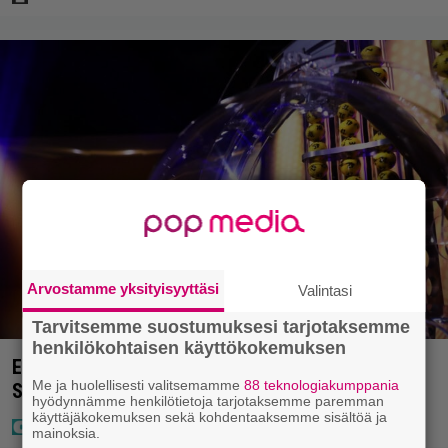
Arvostamme yksityisyyttäsi
Valintasi
Tarvitsemme suostumuksesi tarjotaksemme
henkilökohtaisen käyttökokemuksen
Eurojackpotissa poksahti 32,7 miljoonaa, ja tänne
Me ja huolellisesti valitsemamme
88 teknologiakumppania
Suomen isoin voitto meni
hyödynnämme henkilötietoja tarjotaksemme paremman
käyttäjäkokemuksen sekä kohdentaaksemme sisältöä ja
mainoksia.