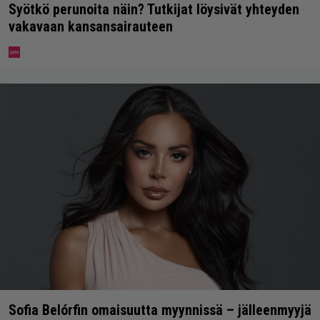
Syötkö perunoita näin? Tutkijat löysivät yhteyden
vakavaan kansansairauteen
Sofia Belórfin omaisuutta myynnissä – jälleenmyyjä