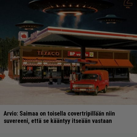
Arvio: Saimaa on toisella covertripillään niin
suvereeni, että se kääntyy itseään vastaan