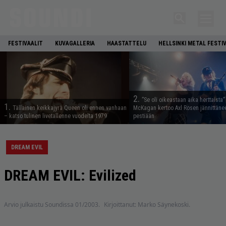
FESTIVAALIT
KUVAGALLERIA
HAASTATTELU
HELLSINKI METAL FESTI
2.
”Se oli oikeastaan aika herttaista”
1.
Tällainen keikkajyrä Queen oli ennen vanhaan
McKagan kertoo Axl Rosen jännittäne
– katso tulinen livetallenne vuodelta 1979
pestiään
DREAM EVIL
DREAM EVIL: Evilized
Arvio julkaistu Soundissa 01/2003.
Kirjoittanut: Marko Säynekoski.