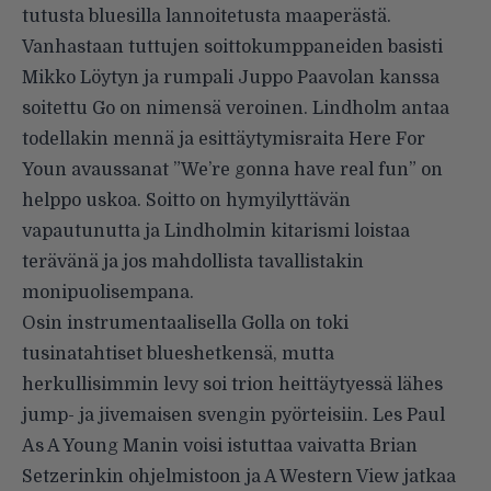
tutusta bluesilla lannoitetusta maaperästä.
Vanhastaan tuttujen soittokumppaneiden basisti
Mikko Löytyn ja rumpali Juppo Paavolan kanssa
soitettu Go on nimensä veroinen. Lindholm antaa
todellakin mennä ja esittäytymisraita Here For
Youn avaussanat ”We’re gonna have real fun” on
helppo uskoa. Soitto on hymyilyttävän
vapautunutta ja Lindholmin kitarismi loistaa
terävänä ja jos mahdollista tavallistakin
monipuolisempana.
Osin instrumentaalisella Golla on toki
tusinatahtiset blueshetkensä, mutta
herkullisimmin levy soi trion heittäytyessä lähes
jump- ja jivemaisen svengin pyörteisiin. Les Paul
As A Young Manin voisi istuttaa vaivatta Brian
Setzerinkin ohjelmistoon ja A Western View jatkaa