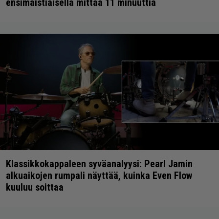
ensimaistiaisella mittaa 11 minuuttia
Klassikkokappaleen syväanalyysi: Pearl Jamin
alkuaikojen rumpali näyttää, kuinka Even Flow
kuuluu soittaa