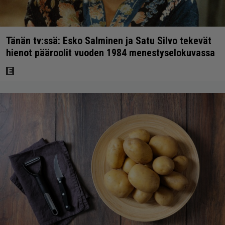
Tänän tv:ssä: Esko Salminen ja Satu Silvo tekevät
hienot pääroolit vuoden 1984 menestyselokuvassa