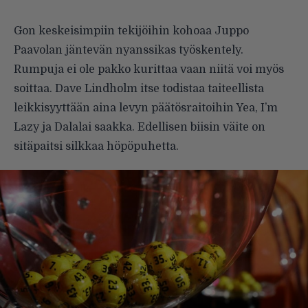
Gon keskeisimpiin tekijöihin kohoaa Juppo
Paavolan jäntevän nyanssikas työskentely.
Rumpuja ei ole pakko kurittaa vaan niitä voi myös
soittaa. Dave Lindholm itse todistaa taiteellista
leikkisyyttään aina levyn päätösraitoihin Yea, I’m
Lazy ja Dalalai saakka. Edellisen biisin väite on
sitäpaitsi silkkaa höpöpuhetta.