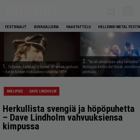
FESTIVAALIT
KUVAGALLERIA
HAASTATTELU
HELLSINKI METAL FESTI
2.
”Se oli oikeastaan aika herttaista”
1.
Tällainen keikkajyrä Queen oli ennen vanhaan
McKagan kertoo Axl Rosen jännittäne
– katso tulinen livetallenne vuodelta 1979
pestiään
MIELIPIDE
DAVE LINDHOLM
Herkullista svengiä ja höpöpuhetta
– Dave Lindholm vahvuuksiensa
kimpussa