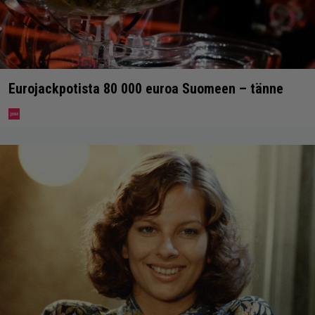
Eurojackpotista 80 000 euroa Suomeen – tänne