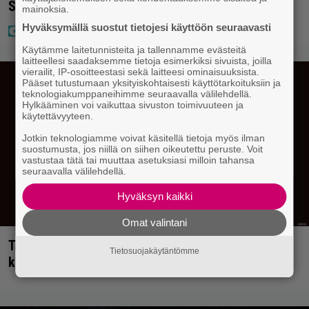
Suomen isoin voitto meni
mainoksia.
Hyväksymällä suostut tietojesi käyttöön seuraavasti
Käytämme laitetunnisteita ja tallennamme evästeitä
laitteellesi saadaksemme tietoja esimerkiksi sivuista, joilla
vierailit, IP-osoitteestasi sekä laitteesi ominaisuuksista.
Pääset tutustumaan yksityiskohtaisesti käyttötarkoituksiin ja
teknologiakumppaneihimme seuraavalla välilehdellä.
Hylkääminen voi vaikuttaa sivuston toimivuuteen ja
käytettävyyteen.
Jotkin teknologiamme voivat käsitellä tietoja myös ilman
suostumusta, jos niillä on siihen oikeutettu peruste. Voit
vastustaa tätä tai muuttaa asetuksiasi milloin tahansa
seuraavalla välilehdellä.
Hyväksyn kaikki
Omat valintani
Tällainen keikkajyrä Queen oli ennen vanhaan –
Tietosuojakäytäntömme
katso tulinen livetallenne vuodelta 1979