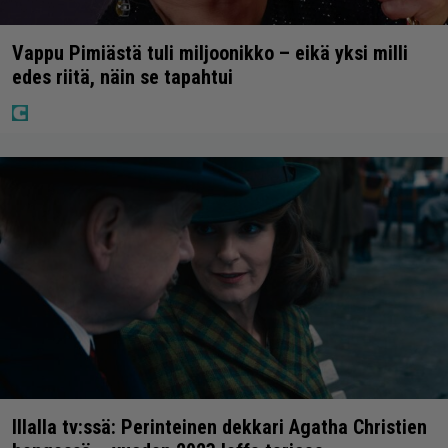
Vappu Pimiästä tuli miljoonikko – eikä yksi milli
edes riitä, näin se tapahtui
Illalla tv:ssä: Perinteinen dekkari Agatha Christien