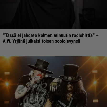
”Tässä ei jahdata kolmen minuutin radiohittiä” –
A.W. Yrjänä julkaisi toisen soololevynsä