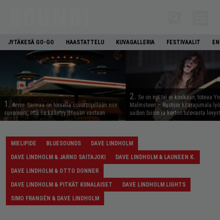
JYTÄKESÄ GO-GO
HAASTATTELU
KUVAGALLERIA
FESTIVAALIT
EN
2.
Se on nyt tai ei koskaan, toteaa Y
1.
Arvio: Saimaa on toisella covertripillään niin
Malmsteen – Ruotsin kitarajumala ly
suvereeni, että se kääntyy itseään vastaan
uuden biisin ja kertoo tulevasta levys
MIELIPIDE
BLUESOUNDS
DAVE LINDHOLM
DAVE LINDHOLM & JARNO SAITAJOKI
DAVE LINDHOLM & LAUNEEN K.
DAVE LINDHOLM & OTTO DONNER
DAVE LINDHOLM & PITKÄT KIINALAISET
DAVE LINDHOLM LIGHTS
SIMO FRANGÉN & DAVE LINDHOLM