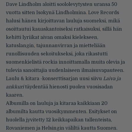
Dave Lindholm aloitti soololevytysten uransa 50
vuotta sitten Isokynä Lindholmina. Love Records
halusi hänen kirjoittavan lauluja suomeksi, mikä
osoittautui kauaskantoiseksi ratkaisuksi, sillä hän
kehitti lyriikat aivan omaksi kielekseen,
katuslangin, tajunnanvirran ja mietteliään
runollisuuden sekoitukseksi, joka rikastutti
suomenkielistä rockia innoittamalla muita olevia ja
tulevia sanoittajia uudenlaiseen ilmaisuvapauteen.
Laulu & kitara -konserttisarjan uusi siivu
Laiva ja
ankkuri
täydentää hienosti puolen vuosisadan
kaaren.
Albumilla on lauluja ja kitaraa kaikkiaan 20
albumilta kautta vuosikymmenten. Esitykset on
huolella jyvitetty 12 keikkapaikan tallenteista,
Rovaniemen ja Helsingin väliltä kautta Suomen.