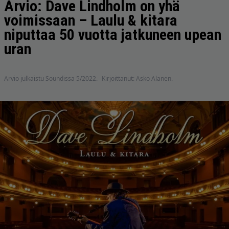
Arvio: Dave Lindholm on yhä
voimissaan – Laulu & kitara
niputtaa 50 vuotta jatkuneen upean
uran
Arvio julkaistu Soundissa 5/2022.
Kirjoittanut: Asko Alanen.