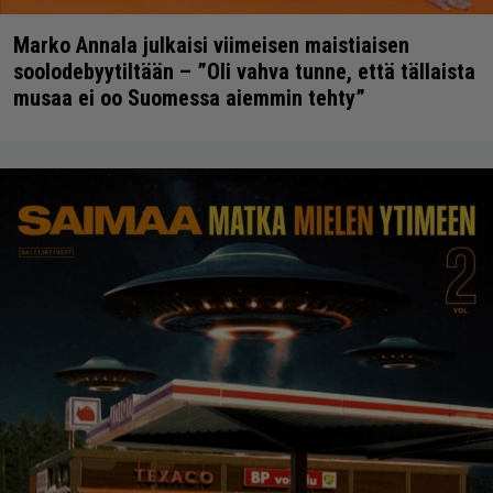
Marko Annala julkaisi viimeisen maistiaisen
soolodebyytiltään – ”Oli vahva tunne, että tällaista
musaa ei oo Suomessa aiemmin tehty”