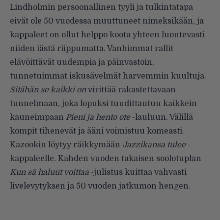
Lindholmin persoonallinen tyyli ja tulkintatapa
eivät ole 50 vuodessa muuttuneet nimeksikään, ja
kappaleet on ollut helppo koota yhteen luontevasti
niiden iästä riippumatta. Vanhimmat rallit
elävöittävät uudempia ja päinvastoin,
tunnetuimmat iskusävelmät harvemmin kuultuja.
Sitähän se kaikki on
virittää rakastettavaan
tunnelmaan, joka lopuksi tuudittautuu kaikkein
kauneimpaan
Pieni ja hento ote
-lauluun. Välillä
kompit tihenevät ja ääni voimistuu komeasti.
Kazookin löytyy räikkymään
Jazzikansa tulee
-
kappaleelle. Kahden vuoden takaisen soolotuplan
Kun sä haluut voittaa
-julistus kuittaa vahvasti
livelevytyksen ja 50 vuoden jatkumon hengen.