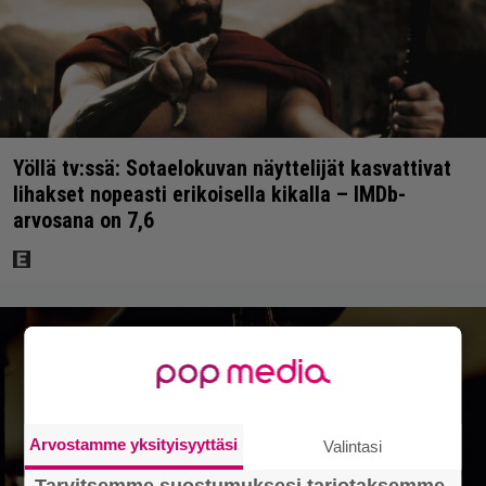
Yöllä tv:ssä: Sotaelokuvan näyttelijät kasvattivat
lihakset nopeasti erikoisella kikalla – IMDb-
arvosana on 7,6
Arvostamme yksityisyyttäsi
Valintasi
Tarvitsemme suostumuksesi tarjotaksemme