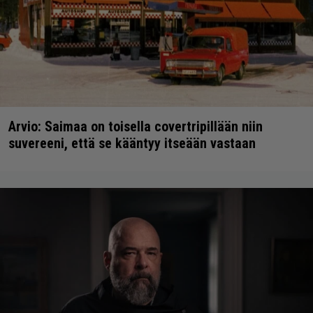
Arvio: Saimaa on toisella covertripillään niin
suvereeni, että se kääntyy itseään vastaan