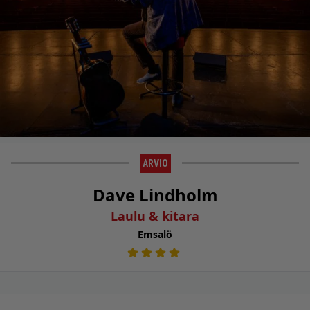
ARVIO
Dave Lindholm
Laulu & kitara
Emsalö