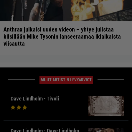
Anthrax julkaisi uuden videon – yhtye julistaa
biisillään Mike Tysonin lanseeraamaa ikiaikaista
viisautta
MUUT ARTISTIN LEVYARVIOT
Dave Lindholm - Tivoli
Dave Lindholm - Dave Lindholm