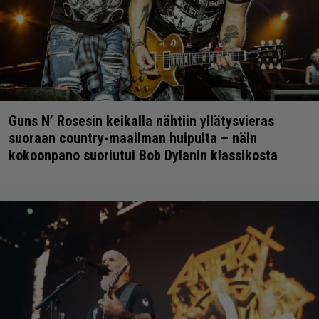
Guns N’ Rosesin keikalla nähtiin yllätysvieras
suoraan country-maailman huipulta – näin
kokoonpano suoriutui Bob Dylanin klassikosta