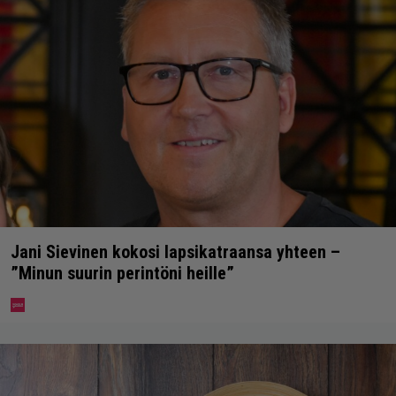
Jani Sievinen kokosi lapsikatraansa yhteen –
”Minun suurin perintöni heille”