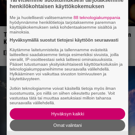
henkilökohtaisen käyttökokemuksen
Me ja huolellisesti valitsemamme
88 teknologiakumppania
hyödynnämme henkilötietoja tarjotaksemme paremman
käyttäjäkokemuksen sekä kohdentaaksemme sisältöä ja
mainoksia.
Tänään tv:ssä: Loistoleffa vuodelta 1999 – Stephen
Hyväksymällä suostut tietojesi käyttöön seuraavasti
King ja Tom Hanks laadun takeina
Käytämme laitetunnisteita ja tallennamme evästeitä
laitteellesi saadaksemme tietoja esimerkiksi sivuista, joilla
vierailit, IP-osoitteestasi sekä laitteesi ominaisuuksista.
Pääset tutustumaan yksityiskohtaisesti käyttötarkoituksiin ja
teknologiakumppaneihimme seuraavalla välilehdellä.
Hylkääminen voi vaikuttaa sivuston toimivuuteen ja
käytettävyyteen.
Jotkin teknologiamme voivat käsitellä tietoja myös ilman
suostumusta, jos niillä on siihen oikeutettu peruste. Voit
vastustaa tätä tai muuttaa asetuksiasi milloin tahansa
seuraavalla välilehdellä.
Hyväksyn kaikki
Omat valintani