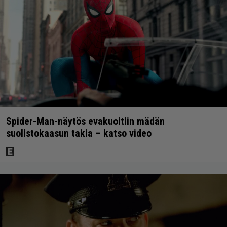
Spider-Man-näytös evakuoitiin mädän
suolistokaasun takia – katso video