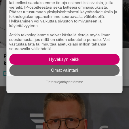
laitteellesi saadaksemme tietoja esimerkiksi sivuista, joilla
vierailit, IP-osoitteestasi sekä laitteesi ominaisuuksista.
Pääset tutustumaan yksityiskohtaisesti käyttötarkoituksiin ja
teknologiakumppaneihimme seuraavalla välilehdellä.
Hylkääminen voi vaikuttaa sivuston toimivuuteen ja
käytettävyyteen.
Jotkin teknologiamme voivat käsitellä tietoja myös ilman
suostumusta, jos niillä on siihen oikeutettu peruste. Voit
vastustaa tätä tai muuttaa asetuksiasi milloin tahansa
seuraavalla välilehdellä.
Poliisilla tehovalvonta – tästä kysymys ja näin
Hyväksyn kaikki
kauan kestää
Omat valintani
Tietosuojakäytäntömme