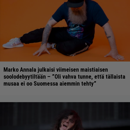
Marko Annala julkaisi viimeisen maistiaisen
soolodebyytiltään – ”Oli vahva tunne, että tällaista
musaa ei oo Suomessa aiemmin tehty”