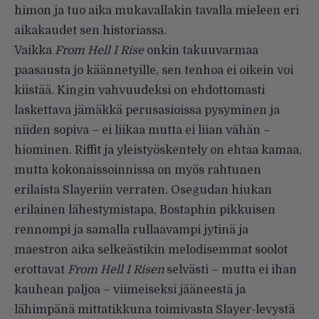
himon ja tuo aika mukavallakin tavalla mieleen eri
aikakaudet sen historiassa.
Vaikka
From Hell I Rise
onkin takuuvarmaa
paasausta jo käännetyille, sen tenhoa ei oikein voi
kiistää. Kingin vahvuudeksi on ehdottomasti
laskettava jämäkkä perusasioissa pysyminen ja
niiden sopiva – ei liikaa mutta ei liian vähän –
hiominen. Riffit ja yleistyöskentely on ehtaa kamaa,
mutta kokonaissoinnissa on myös rahtunen
erilaista Slayeriin verraten. Osegudan hiukan
erilainen lähestymistapa, Bostaphin pikkuisen
rennompi ja samalla rullaavampi jytinä ja
maestron aika selkeästikin melodisemmat soolot
erottavat
From Hell I Risen
selvästi – mutta ei ihan
kauhean paljoa – viimeiseksi jääneestä ja
lähimpänä mittatikkuna toimivasta Slayer-levystä