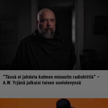
”Tässä ei jahdata kolmen minuutin radiohittiä” –
A.W. Yrjänä julkaisi toisen soololevynsä