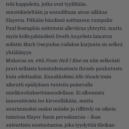
teki kappaleita, jotka ovat tyyliltään,
muotokieleltään ja soundiltaan aivan silkkaa
Slayeria. Pitkään bändissä soittaneen rumpalin
Paul Bostaphin soittotatsi alleviivaa yhteyttä, mutta
myös kollegabändistä Death Angelista lainatun
solistin Mark Osegudan railakas karjunta on selkeä
yhtäläisyys.
Mukavaa on, että
From Hell I Rise
on niin selkeästi
juuri sellaista konstailematonta thrash-paukutusta
kuin odottaakin. Ennakkobiisi
Idle Hands
tosin
aiheutti epäilyksen tunteita puisevalla
mielikuvituksettomuudellaan. Ei albumista
innovatiivista tee kirveelläkään, mutta
suurimmaksi osaksi mäiske ja riffittely on oikein
toimivaa Slayer-fanin peruskauraa – ihan
autenttista uustuotantoa, joka tyydyttää Sleikan-