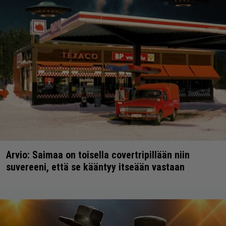
Arvio: Saimaa on toisella covertripillään niin
suvereeni, että se kääntyy itseään vastaan