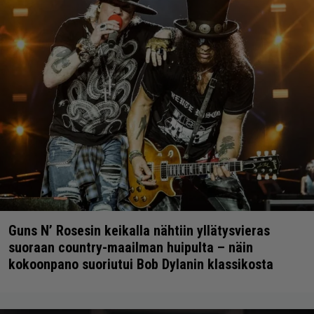
Guns N’ Rosesin keikalla nähtiin yllätysvieras
suoraan country-maailman huipulta – näin
kokoonpano suoriutui Bob Dylanin klassikosta