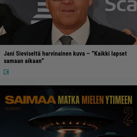
Jani Sieviseltä harvinainen kuva – ”Kaikki lapset
samaan aikaan”