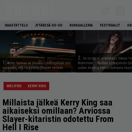
HAASTATTELU
JYTÄKESÄ GO-GO
KUVAGALLERIA
FESTIVAALIT
EN
2.
Se on nyt tai ei koskaan, toteaa Y
1.
Arvio: Saimaa on toisella covertripillään niin
Malmsteen – Ruotsin kitarajumala ly
suvereeni, että se kääntyy itseään vastaan
uuden biisin ja kertoo tulevasta levys
MIELIPIDE
KERRY KING
Millaista jälkeä Kerry King saa
aikaiseksi omillaan? Arviossa
Slayer-kitaristin odotettu From
Hell I Rise