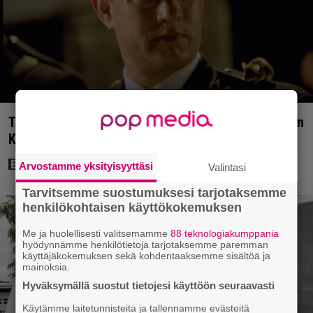
Tänään tv:ssä: Loistoleffa vuodelta 1999 – Stephen
King ja Tom Hanks laadun takeina
Arvostamme yksityisyyttäsi
Valintasi
Tarvitsemme suostumuksesi tarjotaksemme
henkilökohtaisen käyttökokemuksen
Me ja huolellisesti valitsemamme
88 teknologiakumppania
hyödynnämme henkilötietoja tarjotaksemme paremman
käyttäjäkokemuksen sekä kohdentaaksemme sisältöä ja
mainoksia.
Hyväksymällä suostut tietojesi käyttöön seuraavasti
Käytämme laitetunnisteita ja tallennamme evästeitä