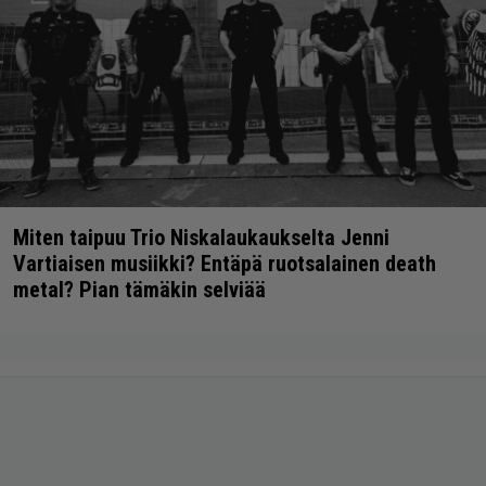
Miten taipuu Trio Niskalaukaukselta Jenni
Vartiaisen musiikki? Entäpä ruotsalainen death
metal? Pian tämäkin selviää