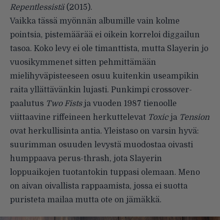
Repentlessistä
(2015).
Vaikka tässä myönnän albumille vain kolme
pointsia, pistemäärää ei oikein korreloi diggailun
tasoa. Koko levy ei ole timanttista, mutta Slayerin jo
vuosikymmenet sitten pehmittämään
mielihyväpisteeseen osuu kuitenkin useampikin
raita yllättävänkin lujasti. Punkimpi crossover-
paalutus
Two Fists
ja vuoden 1987 tienoolle
viittaavine riffeineen herkuttelevat
Toxic
ja
Tension
ovat herkullisinta antia. Yleistaso on varsin hyvä:
suurimman osuuden levystä muodostaa oivasti
humppaava perus-thrash, jota Slayerin
loppuaikojen tuotantokin tuppasi olemaan. Meno
on aivan oivallista rappaamista, jossa ei suotta
puristeta mailaa mutta ote on jämäkkä.