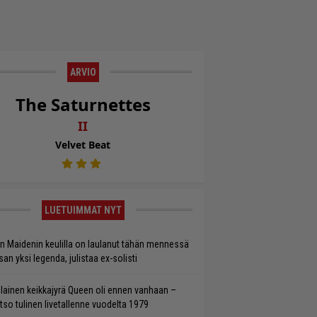
ARVIO
The Saturnettes
II
Velvet Beat
LUETUIMMAT NYT
on Maidenin keulilla on laulanut tähän mennessä
san yksi legenda, julistaa ex-solisti
llainen keikkajyrä Queen oli ennen vanhaan –
tso tulinen livetallenne vuodelta 1979