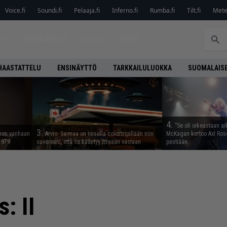
Voice.fi
Soundi.fi
Pelaaja.fi
Inferno.fi
Rumba.fi
Tilt.fi
Metel
ET
LEVYARVIOT
JUTUT
LEHTI
HAASTATTELU
ENSINÄYTTÖ
TARKKAILULUOKKA
SUOMALAISE
4.
”Se oli oikeastaan ai
3.
nnen vanhaan
Arvio: Saimaa on toisella covertripillään niin
McKagan kertoo Axl Rose
 1979
suvereeni, että se kääntyy itseään vastaan
pestiään
: II