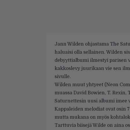
Jann Wilden ohjastama The Saturne
haluaisi olla sellainen. Wilden 
debyyttialbumi ilmestyi parisen vuo
kakkoslevy juurikaan vie sen il
sivulle.
Wilden muut yhtyeet (Neon Come
muassa David Bowien, T. Rexin, T
Saturnettesin uusi albumi imee v
Kappaleiden melodiat ovat osin 7
mutta mukana on myös kohtalok
Tarttuvia biisejä Wilde on aina o