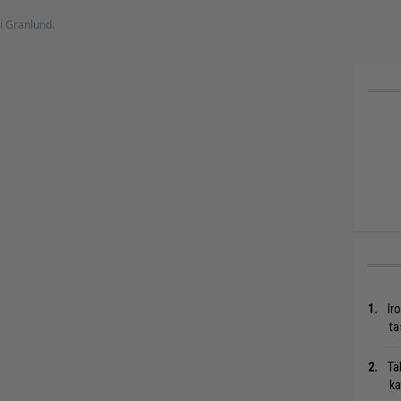
ti Granlund.
Ir
ta
Tä
ka