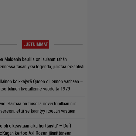
LUETUIMMAT
on Maidenin keulilla on laulanut tähän
nnessä tasan yksi legenda, julistaa ex-solisti
llainen keikkajyrä Queen oli ennen vanhaan –
tso tulinen livetallenne vuodelta 1979
vio: Saimaa on toisella covertripillään niin
vereeni, että se kääntyy itseään vastaan
e oli oikeastaan aika herttaista” – Duff
cKagan kertoo Axl Rosen jännittäneen