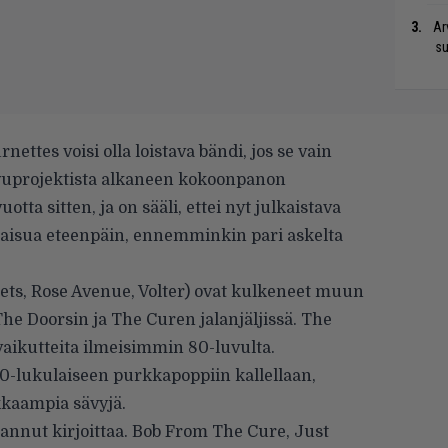
Ar
su
ttes voisi olla loistava bändi, jos se vain
sivuprojektista alkaneen kokoonpanon
tta sitten, ja on sääli, ettei nyt julkaistava
maisua eteenpäin, ennemminkin pari askelta
ts, Rose Avenue, Volter) ovat kulkeneet muun
he Doorsin ja The Curen jalanjäljissä. The
aikutteita ilmeisimmin 80-luvulta.
0-lukulaiseen purkkapoppiin kallellaan,
kaampia sävyjä.
sannut kirjoittaa. Bob From The Cure, Just