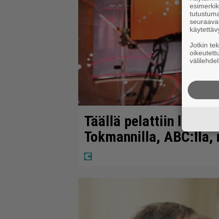
esimerkiks
tutustuma
seuraaval
käytettäv
Jotkin te
oikeutett
välilehdel
Täällä pelattiin lauant
Tokmannilla, ABC:lla,