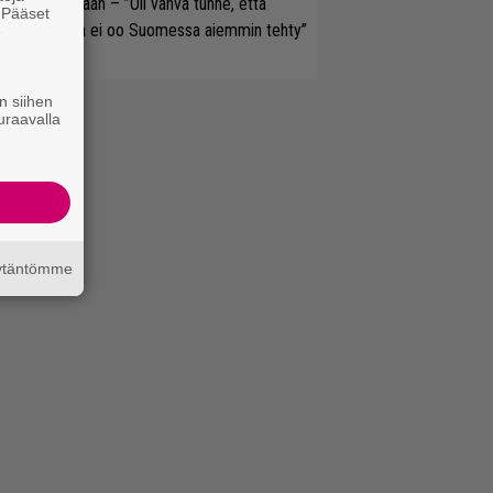
olodebyytiltään – ”Oli vahva tunne, että
. Pääset
llaista musaa ei oo Suomessa aiemmin tehty”
e
n siihen
uraavalla
äytäntömme