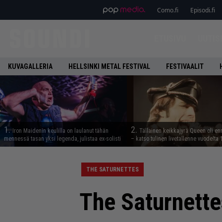
Como.fi
Episodi.fi
ETUSIVU
UUTIS
KUVAGALLERIA
HELLSINKI METAL FESTIVAL
FESTIVAALIT
1.
2.
Iron Maidenin keulilla on laulanut tähän
Tällainen keikkajyrä Queen oli e
mennessä tasan yksi legenda, julistaa ex-solisti
– katso tulinen livetallenne vuodelta
THE SATURNETTES
The Saturnettes