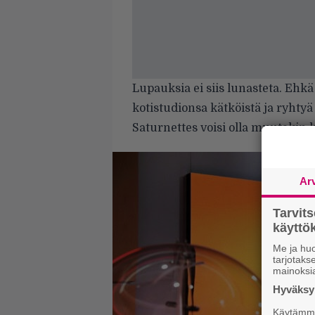
Lupauksia ei siis lunasteta. Ehk
kotistudionsa kätköistä ja ryhtyä
Saturnettes voisi olla muutakin
Ar
Tarvit
käytt
Me ja huo
tarjotak
mainoksi
Hyväksym
Käytämme 