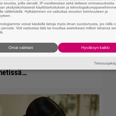
so
i sivuista, joilla vierailit, IP-osoitteestasi sekä laitteesi ominaisuuksista
tä
an yksityiskohtaisesti käyttötarkoituksiin ja teknologiakumppaneihimm
la välilehdellä. Hylkääminen voi vaikuttaa sivuston toimivuuteen ja
yyteen.
knologiamme voivat käsitellä tietoja myös ilman suostumusta, jos niillä o
u peruste. Voit vastustaa tätä tai muuttaa asetuksiasi milloin tahansa se
lä.
Omat valintani
Hyväksyn kaikki
ain Loton ja Jokerin isot rahat –
Tietosuojak
 netissä…