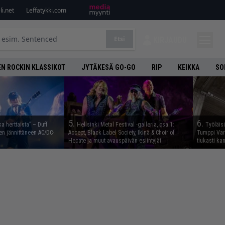
i.net
Leffatykki.com
Etsi
KIRJAUDU
N ROCKIN KLASSIKOT
JYTÄKESÄ GO-GO
RIP
KEIKKA
SO
5.
6.
ka herttaista” – Duff
Hellsinki Metal Festival -galleria, osa 1:
Työläis
n jännittäneen AC/DC-
Accept, Black Label Society, Ikinä & Choir of
Tumppi Varo
Hecate ja muut avauspäivän esiintyjät
tiukasti k