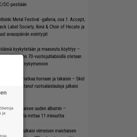
C/DC-pestiään
llsinki Metal Festival -galleria, osa 1: Accept,
ack Label Society, Ikinä & Choir of Hecate ja
ut avauspäivän esiintyjät
öläisiä kyykytetään ja maaseutu köyhtyy –
mppi Varosen 70-vuotisjuhlabiisillä otetaan
ukasti kantaa nykymenoon
ik Grönwall matkaa hornaan ja takaisin – Skid
w’ssa vaikuttanut ruotsalaislaulaja julkaisi
sen
uden videon
tietoja
il Young julkaisee uuden albumin –
 ja
simaistiaisella mittaa 11 minuuttia
rko Annala julkaisi viimeisen maistiaisen
toja