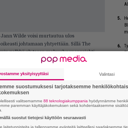
A
He
Bl
mu
ä Jann Wilde voisi murtautua ulos
 oikeasti johtamaan yhtyettään. Sillä The
Ty
 kuin pelkkä ok-tason makuuhuoneprojekti.
Tu
ti
Er
vostamme yksityisyyttäsi
Valintasi
Ro
semme suostumuksesi tarjotaksemme henkilökohtai
u
ökokemuksen
lellisesti valitsemamme
88 teknologiakumppania
hyödynnämme henkilö
Ne
semme paremman käyttäjäkokemuksen sekä kohdentaaksemme sisältöä
en
a.
ällä suostut tietojesi käyttöön seuraavasti
Ma
laitetunnisteita ja tallennamme evästeitä laitteellesi saadaksemme tie