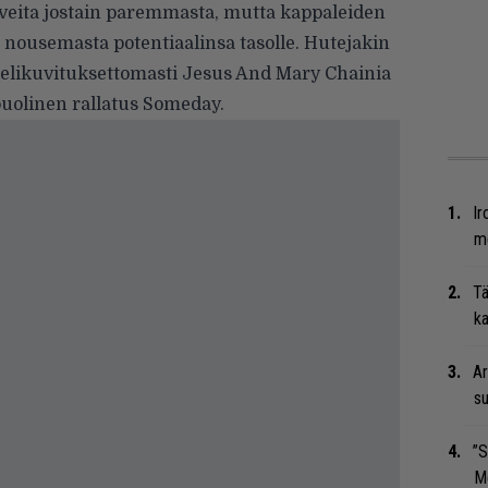
iveita jostain paremmasta, mutta kappaleiden
 nousemasta potentiaalinsa tasolle. Hutejakin
likuvituksettomasti Jesus And Mary Chainia
uolinen rallatus Someday.
Ir
me
Tä
ka
Ar
su
”S
M