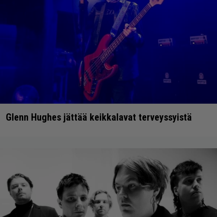
Glenn Hughes jättää keikkalavat terveyssyistä