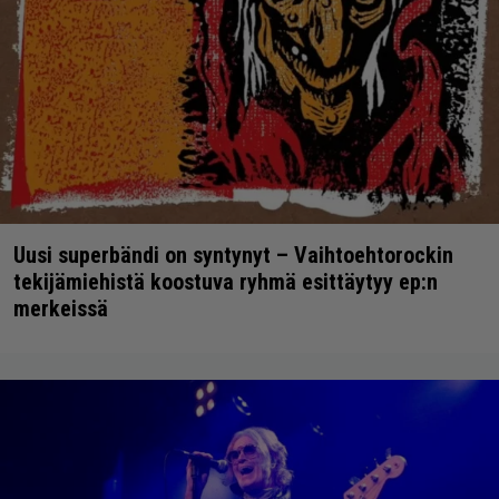
Uusi superbändi on syntynyt – Vaihtoehtorockin
tekijämiehistä koostuva ryhmä esittäytyy ep:n
merkeissä