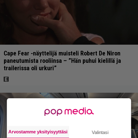
Cape Fear -näyttelijä muisteli Robert De Niron
paneutumista rooliinsa – ”Hän puhui kielillä ja
trailerissa oli urkuri”
Arvostamme yksityisyyttäsi
Valintasi