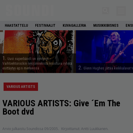
HAASTATTELU
FESTIVAALIT
KUVAGALLERIA
MUSIIKKIBISNES
ENS
1.
Uusi superbändi on syntynyt –
Vaihtoehtorockin tekijämiehistä koostuva ryhmä
2.
esittäytyy ep:n merkeissä
Glenn Hughes jättää keikkalavat t
VARIOUS ARTISTS
VARIOUS ARTISTS: Give ´Em The
Boot dvd
Arvio julkaistu Soundissa 09/2005.
Kirjoittanut: Antti Luukkanen.