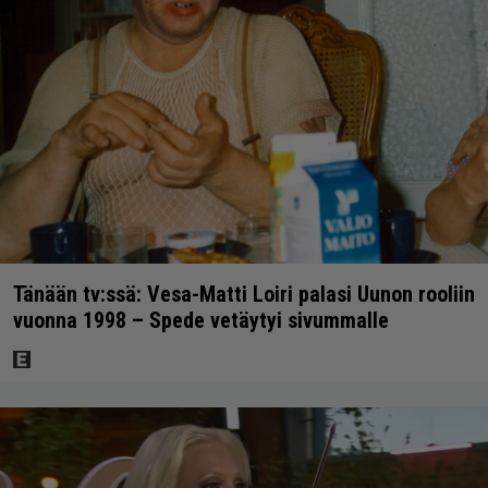
Tänään tv:ssä: Vesa-Matti Loiri palasi Uunon rooliin
vuonna 1998 – Spede vetäytyi sivummalle