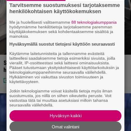
Tarvitsemme suostumuksesi tarjotaksemme
henkilökohtaisen käyttökokemuksen
Me ja huolellisesti valitsemamme
88 teknologiakumppania
hyödynnämme henkilötietoja tarjotaksemme paremman
käyttäjäkokemuksen sekä kohdentaaksemme sisältöä ja
mainoksia.
Hyväksymällä suostut tietojesi käyttöön seuraavasti
Käytämme laitetunnisteita ja tallennamme evästeitä
laitteellesi saadaksemme tietoja esimerkiksi sivuista, joilla
Sampo Kaulanen sai oudon tulehduksen – makaa
vierailit, IP-osoitteestasi sekä laitteesi ominaisuuksista.
Pääset tutustumaan yksityiskohtaisesti käyttötarkoituksiin ja
hoitolaitteessa nytkähdellen
teknologiakumppaneihimme seuraavalla välilehdellä.
Hylkääminen voi vaikuttaa sivuston toimivuuteen ja
käytettävyyteen.
Jotkin teknologiamme voivat käsitellä tietoja myös ilman
suostumusta, jos niillä on siihen oikeutettu peruste. Voit
vastustaa tätä tai muuttaa asetuksiasi milloin tahansa
seuraavalla välilehdellä.
Hyväksyn kaikki
Omat valintani