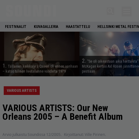
FESTIVAALIT
KUVAGALLERIA
HAASTATTELU
HELLSINKI METAL FESTI
2.
”Se oli oikeastaan aika herttaista”
1.
Tällainen keikkajyrä Queen oli ennen vanhaan
McKagan kertoo Axl Rosen jännittäne
– katso tulinen livetallenne vuodelta 1979
pestiään
VARIOUS ARTISTS
VARIOUS ARTISTS: Our New
Orleans 2005 – A Benefit Album
Arvio julkaistu Soundissa 12/2005.
Kirjoittanut: Ville Pirinen.