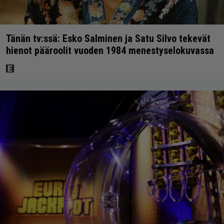
Tänän tv:ssä: Esko Salminen ja Satu Silvo tekevät
hienot pääroolit vuoden 1984 menestyselokuvassa