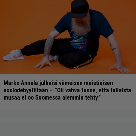
Marko Annala julkaisi viimeisen maistiaisen
soolodebyytiltään – ”Oli vahva tunne, että tällaista
musaa ei oo Suomessa aiemmin tehty”