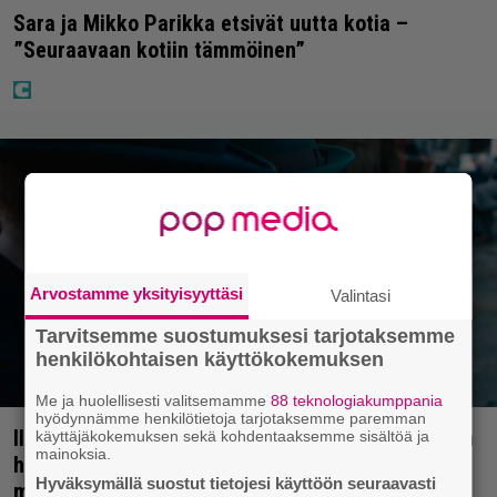
Sara ja Mikko Parikka etsivät uutta kotia –
”Seuraavaan kotiin tämmöinen”
Arvostamme yksityisyyttäsi
Valintasi
Tarvitsemme suostumuksesi tarjotaksemme
henkilökohtaisen käyttökokemuksen
Me ja huolellisesti valitsemamme
88 teknologiakumppania
hyödynnämme henkilötietoja tarjotaksemme paremman
Illalla tv:ssä: Perinteinen dekkari Agatha Christien
käyttäjäkokemuksen sekä kohdentaaksemme sisältöä ja
mainoksia.
hengessä – vuoden 2023 leffa tarjoaa
Hyväksymällä suostut tietojesi käyttöön seuraavasti
murhamysteerin