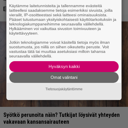
Käytämme laitetunnisteita ja tallennamme evästeitä
laitteellesi saadaksemme tietoja esimerkiksi sivuista, joilla
vierailit, IP-osoitteestasi sekä laitteesi ominaisuuksista.
Pääset tutustumaan yksityiskohtaisesti käyttötarkoituksiin ja
teknologiakumppaneihimme seuraavalla välilehdellä.
Hylkääminen voi vaikuttaa sivuston toimivuuteen ja
käytettävyyteen.
Jotkin teknologiamme voivat käsitellä tietoja myös ilman
suostumusta, jos niillä on siihen oikeutettu peruste. Voit
vastustaa tätä tai muuttaa asetuksiasi milloin tahansa
seuraavalla välilehdellä.
Hyväksyn kaikki
Omat valintani
Tietosuojakäytäntömme
Syötkö perunoita näin? Tutkijat löysivät yhteyden
vakavaan kansansairauteen