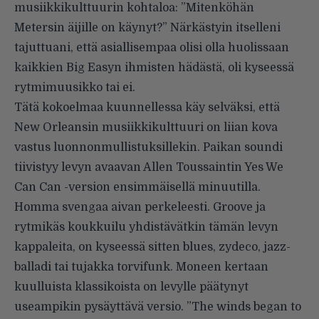
musiikkikulttuurin kohtaloa: ”Mitenköhän
Metersin äijille on käynyt?” Närkästyin itselleni
tajuttuani, että asiallisempaa olisi olla huolissaan
kaikkien Big Easyn ihmisten hädästä, oli kyseessä
rytmimuusikko tai ei.
Tätä kokoelmaa kuunnellessa käy selväksi, että
New Orleansin musiikkikulttuuri on liian kova
vastus luonnonmullistuksillekin. Paikan soundi
tiivistyy levyn avaavan Allen Toussaintin Yes We
Can Can -version ensimmäisellä minuutilla.
Homma svengaa aivan perkeleesti. Groove ja
rytmikäs koukkuilu yhdistävätkin tämän levyn
kappaleita, on kyseessä sitten blues, zydeco, jazz-
balladi tai tujakka torvifunk. Moneen kertaan
kuulluista klassikoista on levylle päätynyt
useampikin pysäyttävä versio. ”The winds began to