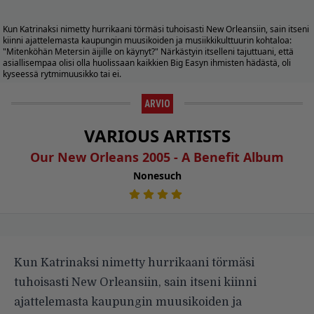
Kun Katrinaksi nimetty hurrikaani törmäsi tuhoisasti New Orleansiin, sain itseni
kiinni ajattelemasta kaupungin muusikoiden ja musiikkikulttuurin kohtaloa:
"Mitenköhän Metersin äijille on käynyt?" Närkästyin itselleni tajuttuani, että
asiallisempaa olisi olla huolissaan kaikkien Big Easyn ihmisten hädästä, oli
kyseessä rytmimuusikko tai ei.
ARVIO
VARIOUS ARTISTS
Our New Orleans 2005 - A Benefit Album
Nonesuch
Kun Katrinaksi nimetty hurrikaani törmäsi
tuhoisasti New Orleansiin, sain itseni kiinni
ajattelemasta kaupungin muusikoiden ja