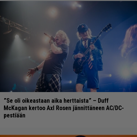
”Se oli oikeastaan aika herttaista” – Duff
McKagan kertoo Axl Rosen jännittäneen AC/DC-
pestiään