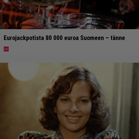
Eurojackpotista 80 000 euroa Suomeen – tänne