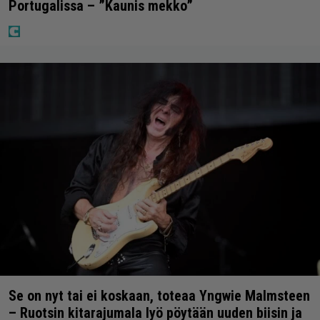
Portugalissa – ”Kaunis mekko”
Se on nyt tai ei koskaan, toteaa Yngwie Malmsteen
– Ruotsin kitarajumala lyö pöytään uuden biisin ja