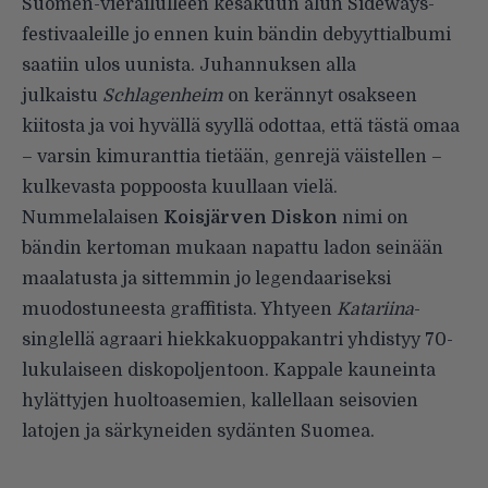
Suomen-vierailulleen kesäkuun alun Sideways-
festivaaleille jo ennen kuin bändin debyyttialbumi
saatiin ulos uunista. Juhannuksen alla
julkaistu
Schlagenheim
on kerännyt osakseen
kiitosta ja voi hyvällä syyllä odottaa, että tästä omaa
– varsin kimuranttia tietään, genrejä väistellen –
kulkevasta poppoosta kuullaan vielä.
Nummelalaisen
Koisjärven
Diskon
nimi on
bändin kertoman mukaan napattu ladon seinään
maalatusta ja sittemmin jo legendaariseksi
muodostuneesta graffitista. Yhtyeen
Katariina
-
singlellä agraari hiekkakuoppakantri yhdistyy 70-
lukulaiseen diskopoljentoon. Kappale kauneinta
hylättyjen huoltoasemien, kallellaan seisovien
latojen ja särkyneiden sydänten Suomea.