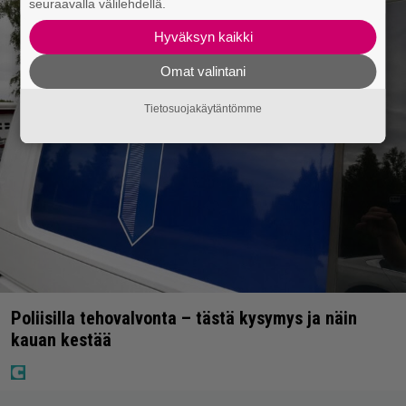
seuraavalla välilehdellä.
Hyväksyn kaikki
Omat valintani
Tietosuojakäytäntömme
Poliisilla tehovalvonta – tästä kysymys ja näin
kauan kestää