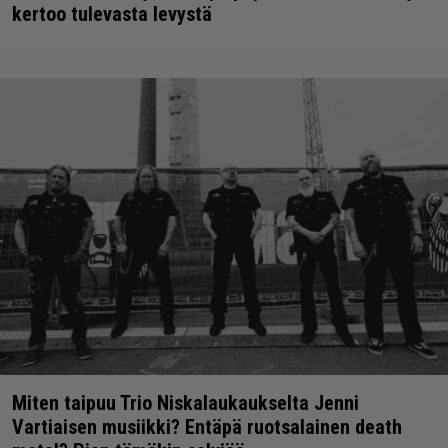
kertoo tulevasta levystä
Miten taipuu Trio Niskalaukaukselta Jenni
Vartiaisen musiikki? Entäpä ruotsalainen death