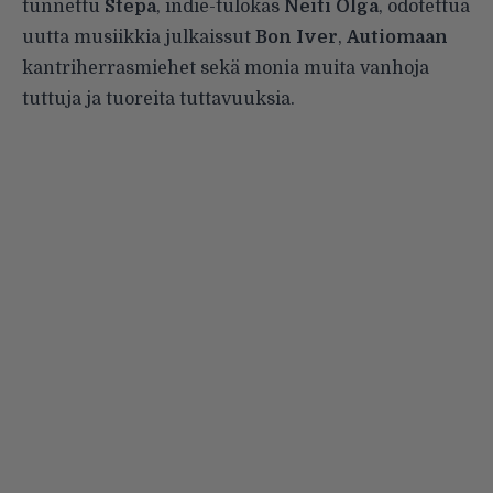
tunnettu
Stepa
, indie-tulokas
Neiti Olga
, odotettua
uutta musiikkia julkaissut
Bon Iver
,
Autiomaan
kantriherrasmiehet sekä monia muita vanhoja
tuttuja ja tuoreita tuttavuuksia.