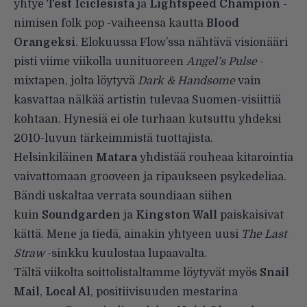
yhtye
Test Iciclesista
ja
Lightspeed Champion
-
nimisen folk pop -vaiheensa kautta
Blood
Orangeksi
. Elokuussa Flow’ssa nähtävä visionääri
pisti viime viikolla uunituoreen
Angel’s Pulse
-
mixtapen, jolta löytyvä
Dark & Handsome
vain
kasvattaa nälkää artistin tulevaa Suomen-visiittiä
kohtaan. Hynesiä ei ole turhaan kutsuttu yhdeksi
2010-luvun tärkeimmistä tuottajista.
Helsinkiläinen
Matara
yhdistää rouheaa kitarointia
vaivattomaan grooveen ja ripaukseen psykedeliaa.
Bändi uskaltaa verrata soundiaan siihen
kuin
Soundgarden
ja
Kingston Wall
paiskaisivat
kättä. Mene ja tiedä, ainakin yhtyeen uusi
The Last
Straw
-sinkku kuulostaa lupaavalta.
Tältä viikolta soittolistaltamme löytyvät myös
Snail
Mail
,
Local Al
, positiivisuuden mestarina