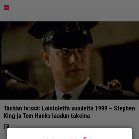
Tänään tv:ssä: Loistoleffa vuodelta 1999 – Stephen
King ja Tom Hanks laadun takeina