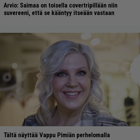
Arvio: Saimaa on toisella covertripillään niin
suvereeni, että se kääntyy itseään vastaan
Tältä näyttää Vappu Pimiän perhelomalla