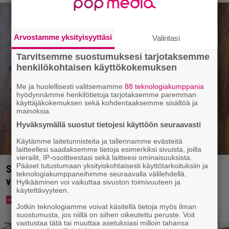
Arvostamme yksityisyyttäsi
Valintasi
Tarvitsemme suostumuksesi tarjotaksemme
henkilökohtaisen käyttökokemuksen
Me ja huolellisesti valitsemamme
88 teknologiakumppania
hyödynnämme henkilötietoja tarjotaksemme paremman
käyttäjäkokemuksen sekä kohdentaaksemme sisältöä ja
mainoksia.
Hyväksymällä suostut tietojesi käyttöön seuraavasti
Käytämme laitetunnisteita ja tallennamme evästeitä
laitteellesi saadaksemme tietoja esimerkiksi sivuista, joilla
vierailit, IP-osoitteestasi sekä laitteesi ominaisuuksista.
Pääset tutustumaan yksityiskohtaisesti käyttötarkoituksiin ja
Syötkö perunoita näin? Tutkijat löysivät yhteyden
teknologiakumppaneihimme seuraavalla välilehdellä.
vakavaan kansansairauteen
Hylkääminen voi vaikuttaa sivuston toimivuuteen ja
käytettävyyteen.
Jotkin teknologiamme voivat käsitellä tietoja myös ilman
suostumusta, jos niillä on siihen oikeutettu peruste. Voit
vastustaa tätä tai muuttaa asetuksiasi milloin tahansa