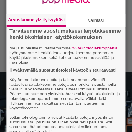
Arvostamme yksityisyyttäsi
Valintasi
Tarvitsemme suostumuksesi tarjotaksemme
henkilökohtaisen käyttökokemuksen
Me ja huolellisesti valitsemamme
88 teknologiakumppania
hyödynnämme henkilötietoja tarjotaksemme paremman
käyttäjäkokemuksen sekä kohdentaaksemme sisältöä ja
mainoksia.
Hyväksymällä suostut tietojesi käyttöön seuraavasti
Käytämme laitetunnisteita ja tallennamme evästeitä
laitteellesi saadaksemme tietoja esimerkiksi sivuista, joilla
vierailit, IP-osoitteestasi sekä laitteesi ominaisuuksista.
Pääset tutustumaan yksityiskohtaisesti käyttötarkoituksiin ja
teknologiakumppaneihimme seuraavalla välilehdellä.
Hylkääminen voi vaikuttaa sivuston toimivuuteen ja
käytettävyyteen.
Jotkin teknologiamme voivat käsitellä tietoja myös ilman
suostumusta, jos niillä on siihen oikeutettu peruste. Voit
vastustaa tätä tai muuttaa asetuksiasi milloin tahansa
seuraavalla välilehdellä.