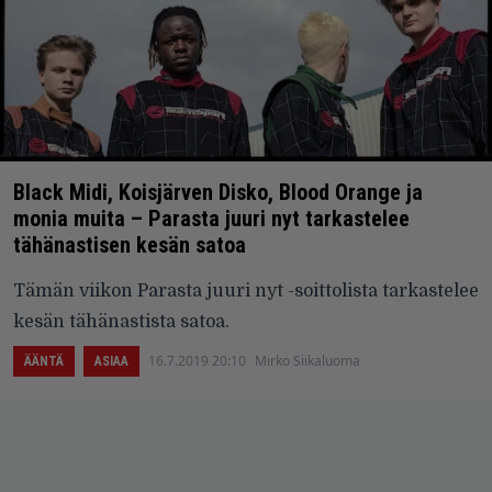
Black Midi, Koisjärven Disko, Blood Orange ja
monia muita – Parasta juuri nyt tarkastelee
tähänastisen kesän satoa
Tämän viikon Parasta juuri nyt -soittolista tarkastelee
kesän tähänastista satoa.
16.7.2019 20:10
Mirko Siikaluoma
ÄÄNTÄ
ASIAA