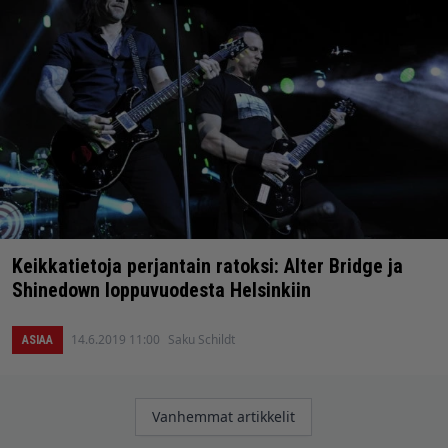
Keikkatietoja perjantain ratoksi: Alter Bridge ja
Shinedown loppuvuodesta Helsinkiin
14.6.2019 11:00
Saku Schildt
ASIAA
Artikkelien
Vanhemmat artikkelit
selaus