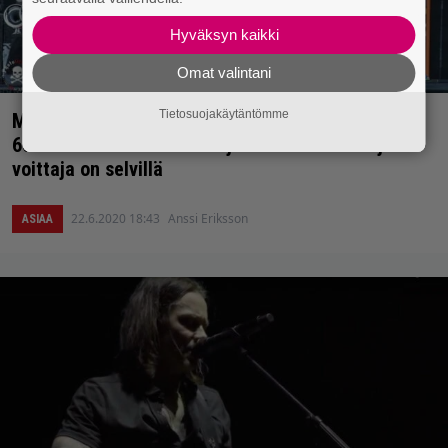
Hyväksyn kaikki
Omat valintani
Tietosuojakäytäntömme
Mikä on 2000-luvun tähän mennessä paras biisi?
60 000 Classic Rockin lukijaa antoi äänensä ja
voittaja on selvillä
22.6.2020 18:43
Anssi Eriksson
ASIAA