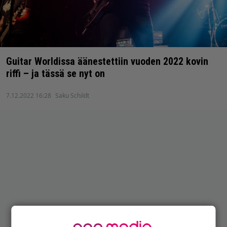
Guitar Worldissa äänestettiin vuoden 2022 kovin
riffi – ja tässä se nyt on
7.12.2022 16:28
Saku Schildt