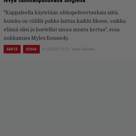
levyä tummanpuhuvalla singlellä
"Kappaleella käytetään uhkapelivertauksia siitä,
kuinka on välillä pakko laittaa kaikki likoon, vaikka
elämä olisi jo koetellut sinua monta kertaa", avaa
nokkamies Myles Kennedy.
4.12.2025 10:22
Vesa Siltanen
ÄÄNTÄ
KUVAA