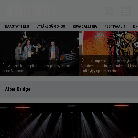
HAASTATTELU
JYTÄKESÄ GO-GO
KUVAGALLERIA
FESTIVAALIT
EN
2.
Uusi superbändi on syntynyt –
1.
Weezer-fanien pitkä odotus päättyy: yhtye
Vaihtoehtorockin tekijämiehistä koos
tulee Suomeen
esittäytyy ep:n merkeissä
Alter Bridge