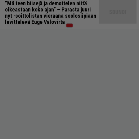
”Mä teen biisejä ja demottelen niitä
oikeastaan koko ajan” – Parasta juuri
nyt -soittolistan vieraana soolosiipiään
levittelevä Euge Valovirta