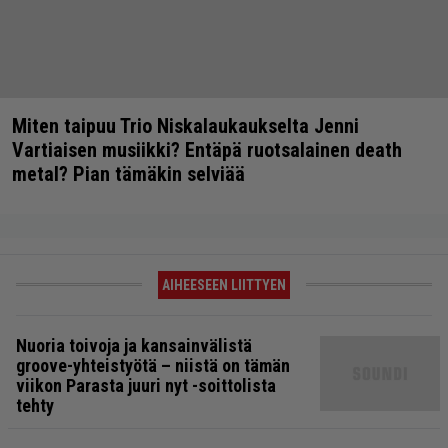
Miten taipuu Trio Niskalaukaukselta Jenni
Vartiaisen musiikki? Entäpä ruotsalainen death
metal? Pian tämäkin selviää
AIHEESEEN LIITTYEN
Nuoria toivoja ja kansainvälistä
groove-yhteistyötä – niistä on tämän
viikon Parasta juuri nyt -soittolista
tehty