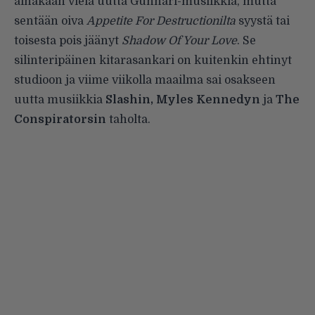
ainakaan vielä uutta Gunnari-musiikkia, mutta
sentään oiva
Appetite For Destructionilta
syystä tai
toisesta pois jäänyt
Shadow Of Your Love
. Se
silinteripäinen kitarasankari on kuitenkin ehtinyt
studioon ja
viime viikolla
maailma sai osakseen
uutta musiikkia
Slashin, Myles Kennedyn
ja
The
Conspiratorsin
taholta.