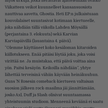
myös urkuja, jotka herättävät ajattelemaan ovatko
Viikatteen veikot kuunnelleet kansansuosiota
nauttivaa aavetta, Ghostia. Heti EP:n julkaistuaan
kouvolalaiset suuntasivat kotimaan kiertueelle,
joka nähdään tällä viikolla Lahden Möysällä
(perjantaina 3. elokuuta) sekä Karvian
Karviapäivillä (lauantaina 4. päivä).
”Olemme käyttäneet koko kesäloman kitaroiden
kiillotukseen. Enää pitäisi löytää joku, joka voisi
virittää ne. Ja muistakaa, että päivä voittaa aina
yön. Paitsi kesäyön. Keikoilla nähdään”, yhtye
lähettää terveisinä vähiin käyvään heinäkuuhun.
Guns ’N Rosesin comeback-kiertueen valtaisan
suosion jälkeen rock-maailma jäi jännittämään,
josko Axl, Duff ja Slash olisivat suuntaamassa
yhteistuumin studioon. Menneenä keväänä ei saatu