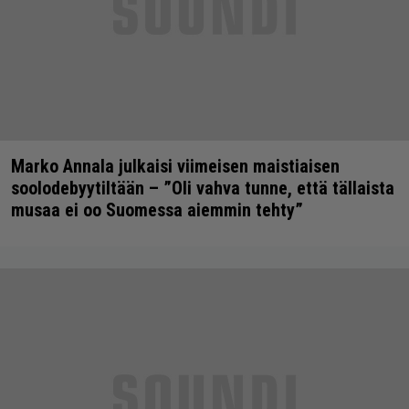
Marko Annala julkaisi viimeisen maistiaisen
soolodebyytiltään – ”Oli vahva tunne, että tällaista
musaa ei oo Suomessa aiemmin tehty”