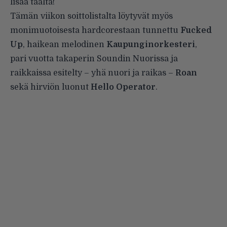
lisää
täältä
!
Tämän viikon soittolistalta löytyvät myös
monimuotoisesta hardcorestaan tunnettu
Fucked
Up
, haikean melodinen
Kaupunginorkesteri
,
pari vuotta takaperin Soundin
Nuorissa ja
raikkaissa
esitelty – yhä nuori ja raikas –
Roan
sekä hirviön luonut
Hello Operator
.