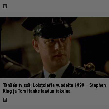
Tänään tv:ssä: Loistoleffa vuodelta 1999 – Stephen
King ja Tom Hanks laadun takeina