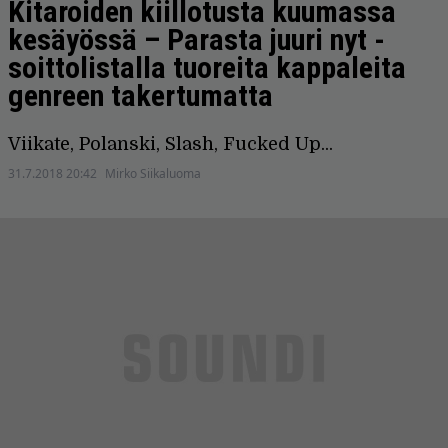
Kitaroiden kiillotusta kuumassa
kesäyössä – Parasta juuri nyt -
soittolistalla tuoreita kappaleita
genreen takertumatta
Viikate, Polanski, Slash, Fucked Up...
31.7.2018 20:42
Mirko Siikaluoma