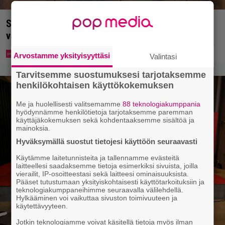
Syötkö perunoita näin? Tutkijat löysivät yhteyden
vakavaan kansansairauteen
Arvostamme yksityisyyttäsi
Valintasi
Tarvitsemme suostumuksesi tarjotaksemme
henkilökohtaisen käyttökokemuksen
Me ja huolellisesti valitsemamme
88 teknologiakumppania
hyödynnämme henkilötietoja tarjotaksemme paremman
käyttäjäkokemuksen sekä kohdentaaksemme sisältöä ja
mainoksia.
Hyväksymällä suostut tietojesi käyttöön seuraavasti
Käytämme laitetunnisteita ja tallennamme evästeitä
laitteellesi saadaksemme tietoja esimerkiksi sivuista, joilla
vierailit, IP-osoitteestasi sekä laitteesi ominaisuuksista.
Pääset tutustumaan yksityiskohtaisesti käyttötarkoituksiin ja
teknologiakumppaneihimme seuraavalla välilehdellä.
Hylkääminen voi vaikuttaa sivuston toimivuuteen ja
käytettävyyteen.
Jotkin teknologiamme voivat käsitellä tietoja myös ilman