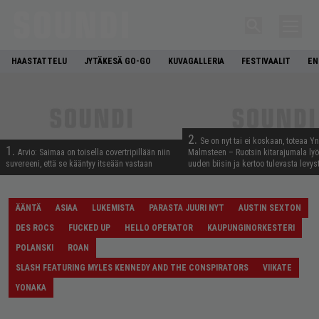
HAASTATTELU
JYTÄKESÄ GO-GO
KUVAGALLERIA
FESTIVAALIT
EN
2.
Se on nyt tai ei koskaan, toteaa Y
1.
Arvio: Saimaa on toisella covertripillään niin
Malmsteen – Ruotsin kitarajumala ly
suvereeni, että se kääntyy itseään vastaan
uuden biisin ja kertoo tulevasta levys
ÄÄNTÄ
ASIAA
LUKEMISTA
PARASTA JUURI NYT
AUSTIN SEXTON
DES ROCS
FUCKED UP
HELLO OPERATOR
KAUPUNGINORKESTERI
POLANSKI
ROAN
SLASH FEATURING MYLES KENNEDY AND THE CONSPIRATORS
VIIKATE
YONAKA