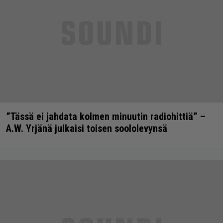
”Tässä ei jahdata kolmen minuutin radiohittiä” –
A.W. Yrjänä julkaisi toisen soololevynsä