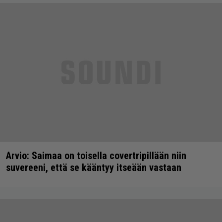
Arvio: Saimaa on toisella covertripillään niin
suvereeni, että se kääntyy itseään vastaan