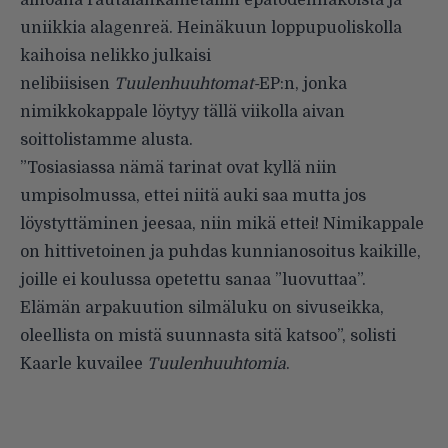
ainoana rautalankametallin epätodennäköistä ja
uniikkia alagenreä. Heinäkuun loppupuoliskolla
kaihoisa nelikko julkaisi
nelibiisisen
Tuulenhuuhtomat-
EP:n, jonka
nimikkokappale löytyy tällä viikolla aivan
soittolistamme alusta.
”Tosiasiassa nämä tarinat ovat kyllä niin
umpisolmussa, ettei niitä auki saa mutta jos
löystyttäminen jeesaa, niin mikä ettei! Nimikappale
on hittivetoinen ja puhdas kunnianosoitus kaikille,
joille ei koulussa opetettu sanaa ”luovuttaa”.
Elämän arpakuution silmäluku on sivuseikka,
oleellista on mistä suunnasta sitä katsoo”, solisti
Kaarle kuvailee
Tuulenhuuhtomia
.