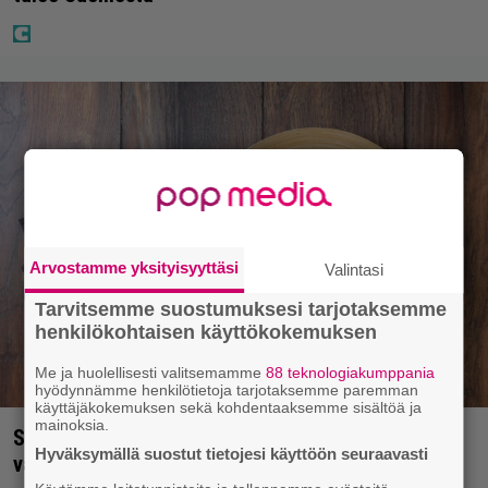
Arvostamme yksityisyyttäsi
Valintasi
Tarvitsemme suostumuksesi tarjotaksemme
henkilökohtaisen käyttökokemuksen
Me ja huolellisesti valitsemamme
88 teknologiakumppania
hyödynnämme henkilötietoja tarjotaksemme paremman
käyttäjäkokemuksen sekä kohdentaaksemme sisältöä ja
mainoksia.
Syötkö perunoita näin? Tutkijat löysivät yhteyden
Hyväksymällä suostut tietojesi käyttöön seuraavasti
vakavaan kansansairauteen