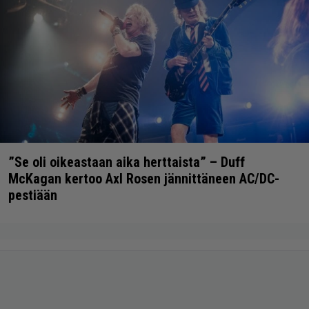
”Se oli oikeastaan aika herttaista” – Duff
McKagan kertoo Axl Rosen jännittäneen AC/DC-
pestiään