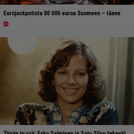
Eurojackpotista 80 000 euroa Suomeen – tänne
Tänän tv:ssä: Esko Salminen ja Satu Silvo tekevät