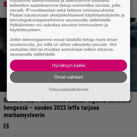
Käytämme laitetunnisteita ja tallennamme evästeitä
laitteellesi saadaksemme tietoja esimerkiksi sivuista, joilla
vierailit, IP-osoitteestasi sekä laitteesi ominaisuuksista.
Pääset tutustumaan yksityiskohtaisesti käyttötarkoituksiin ja
teknologiakumppaneihimme seuraavalla välilehdellä.
Hylkääminen voi vaikuttaa sivuston toimivuuteen ja
käytettävyyteen.
Jotkin teknologiamme voivat käsitellä tietoja myös ilman
suostumusta, jos niillä on siihen oikeutettu peruste. Voit
vastustaa tätä tai muuttaa asetuksiasi milloin tahansa
seuraavalla välilehdellä.
Hyväksyn kaikki
Omat valintani
Tietosuojakäytäntömme
Illalla tv:ssä: Perinteinen dekkari Agatha Christien
hengessä – vuoden 2023 leffa tarjoaa
murhamysteerin