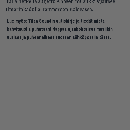
Tällä hetkellä suljettu Ahosen musiikki sijaitsee
Ilmarinkadulla Tampereen Kalevassa.
Lue myös:
Tilaa Soundin uutiskirje ja tiedät mistä
kahvitauolla puhutaan! Nappaa ajankohtaiset musiikin
uutiset ja puheenaiheet suoraan sähköpostiin tästä.