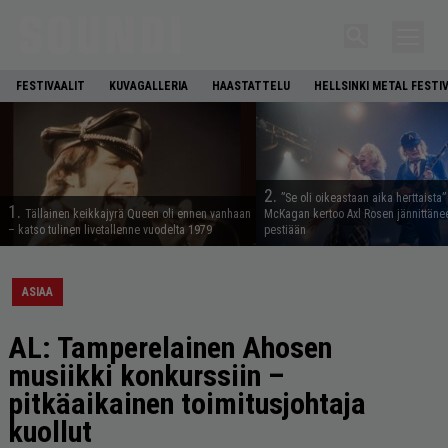
FESTIVAALIT
KUVAGALLERIA
HAASTATTELU
HELLSINKI METAL FESTI
2.
”Se oli oikeastaan aika herttaista”
1.
Tällainen keikkajyrä Queen oli ennen vanhaan
McKagan kertoo Axl Rosen jännittäne
– katso tulinen livetallenne vuodelta 1979
pestiään
ASIAA
AL: Tamperelainen Ahosen
musiikki konkurssiin –
pitkäaikainen toimitusjohtaja
kuollut