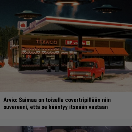
Arvio: Saimaa on toisella covertripillään niin
suvereeni, että se kääntyy itseään vastaan