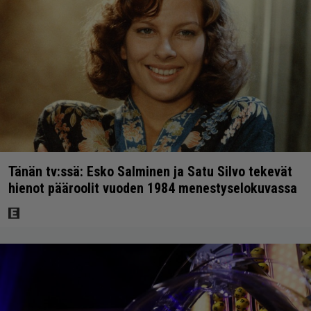
Tänän tv:ssä: Esko Salminen ja Satu Silvo tekevät
hienot pääroolit vuoden 1984 menestyselokuvassa