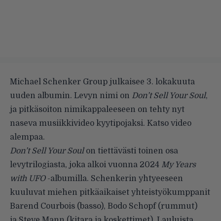
Michael Schenker Group julkaisee 3. lokakuuta
uuden albumin. Levyn nimi on
Don’t Sell Your Soul
,
ja pitkäsoiton nimikappaleeseen on tehty nyt
naseva musiikkivideo kyytipojaksi. Katso video
alempaa.
Don’t Sell Your Soul
on tiettävästi toinen osa
levytrilogiasta, joka alkoi vuonna 2024
My Years
with UFO
-albumilla. Schenkerin yhtyeeseen
kuuluvat miehen pitkäaikaiset yhteistyökumppanit
Barend Courbois (basso), Bodo Schopf (rummut)
ja Steve Mann (kitara ja koskettimet). Lauluista