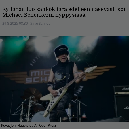
Kyllähän tuo sähkökitara edelleen nasevasti soi
Michael Schenkerin hyppysissä.
29.8.2025 08:30
Saku Schildt
Kuva: Joni Haavisto / All Over Press