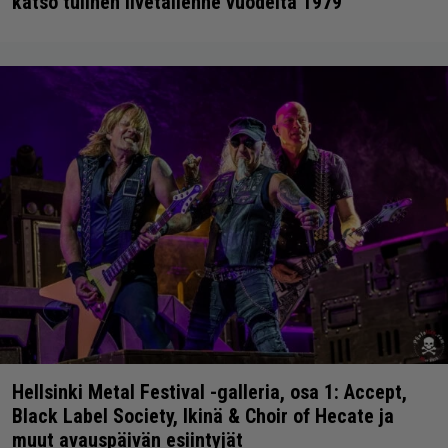
katso tulinen livetallenne vuodelta 1979
Hellsinki Metal Festival -galleria, osa 1: Accept,
Black Label Society, Ikinä & Choir of Hecate ja
muut avauspäivän esiintyjät