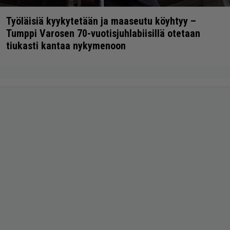
Työläisiä kyykytetään ja maaseutu köyhtyy –
Tumppi Varosen 70-vuotisjuhlabiisillä otetaan
tiukasti kantaa nykymenoon