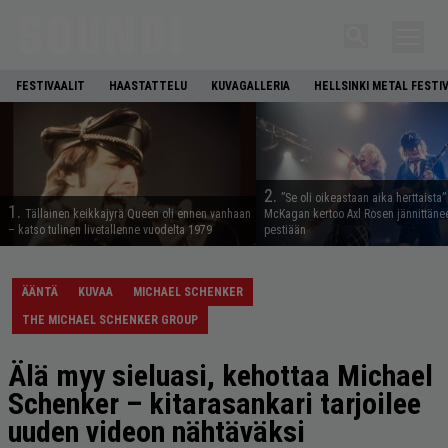
FESTIVAALIT
HAASTATTELU
KUVAGALLERIA
HELLSINKI METAL FESTI
2.
”Se oli oikeastaan aika herttaista”
1.
Tällainen keikkajyrä Queen oli ennen vanhaan
McKagan kertoo Axl Rosen jännittäne
– katso tulinen livetallenne vuodelta 1979
pestiään
ÄÄNTÄ
KUVAA
MICHAEL SCHENKER
THE MICHAEL SCHENKER GROUP
Älä myy sieluasi, kehottaa Michael
Schenker – kitarasankari tarjoilee
uuden videon nähtäväksi