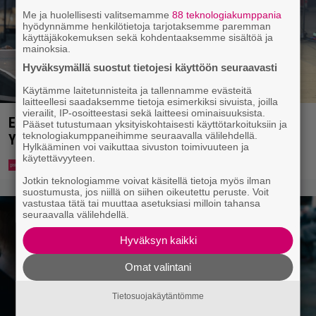
Me ja huolellisesti valitsemamme
88 teknologiakumppania
hyödynnämme henkilötietoja tarjotaksemme paremman
käyttäjäkokemuksen sekä kohdentaaksemme sisältöä ja
mainoksia.
Hyväksymällä suostut tietojesi käyttöön seuraavasti
Käytämme laitetunnisteita ja tallennamme evästeitä
laitteellesi saadaksemme tietoja esimerkiksi sivuista, joilla
vierailit, IP-osoitteestasi sekä laitteesi ominaisuuksista.
Eppu Normaalin viimeinen konsertti esitetään
Pääset tutustumaan yksityiskohtaisesti käyttötarkoituksiin ja
teknologiakumppaneihimme seuraavalla välilehdellä.
Ylellä
Hylkääminen voi vaikuttaa sivuston toimivuuteen ja
käytettävyyteen.
Jotkin teknologiamme voivat käsitellä tietoja myös ilman
suostumusta, jos niillä on siihen oikeutettu peruste. Voit
vastustaa tätä tai muuttaa asetuksiasi milloin tahansa
seuraavalla välilehdellä.
Hyväksyn kaikki
Omat valintani
Tietosuojakäytäntömme