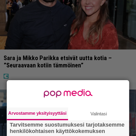
Sara ja Mikko Parikka etsivät uutta kotia –
”Seuraavaan kotiin tämmöinen”
Arvostamme yksityisyyttäsi
Valintasi
Tarvitsemme suostumuksesi tarjotaksemme
henkilökohtaisen käyttökokemuksen