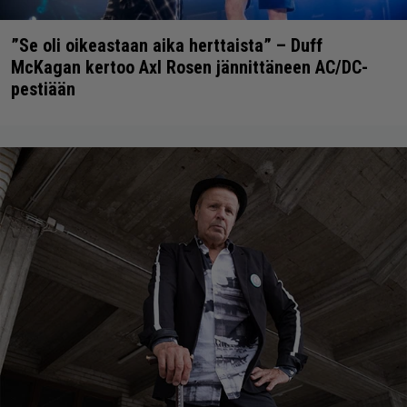
”Se oli oikeastaan aika herttaista” – Duff
McKagan kertoo Axl Rosen jännittäneen AC/DC-
pestiään