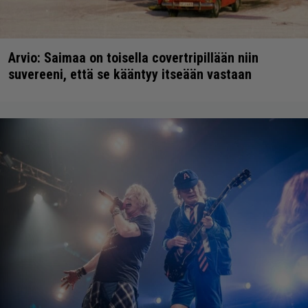
Arvio: Saimaa on toisella covertripillään niin
suvereeni, että se kääntyy itseään vastaan