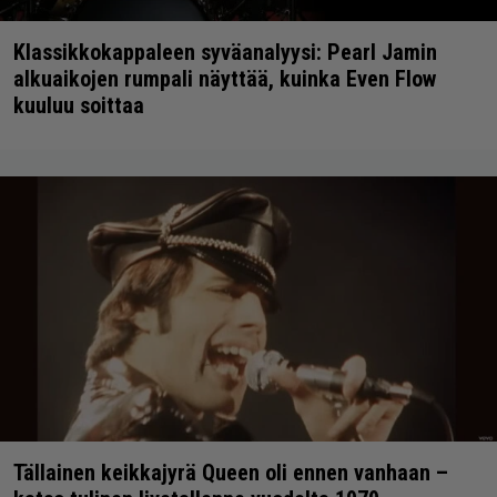
Klassikkokappaleen syväanalyysi: Pearl Jamin
alkuaikojen rumpali näyttää, kuinka Even Flow
kuuluu soittaa
Tällainen keikkajyrä Queen oli ennen vanhaan –