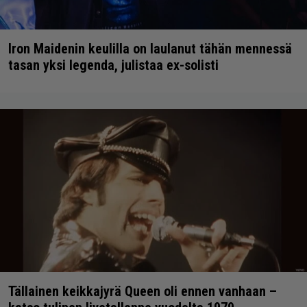
Iron Maidenin keulilla on laulanut tähän mennessä
tasan yksi legenda, julistaa ex-solisti
Tällainen keikkajyrä Queen oli ennen vanhaan –