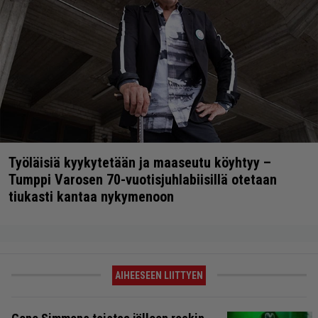
Työläisiä kyykytetään ja maaseutu köyhtyy –
Tumppi Varosen 70-vuotisjuhlabiisillä otetaan
tiukasti kantaa nykymenoon
AIHEESEEN LIITTYEN