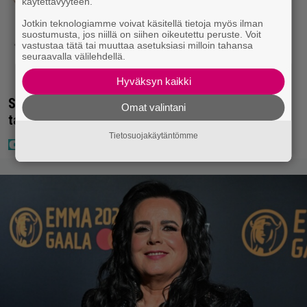
käytettävyyteen.
Jotkin teknologiamme voivat käsitellä tietoja myös ilman
suostumusta, jos niillä on siihen oikeutettu peruste. Voit
vastustaa tätä tai muuttaa asetuksiasi milloin tahansa
seuraavalla välilehdellä.
Hyväksyn kaikki
Seiska: Laulaja Frederik lyttäsi Eput – johan oli
Omat valintani
taas kielen käyttöä
Tietosuojakäytäntömme