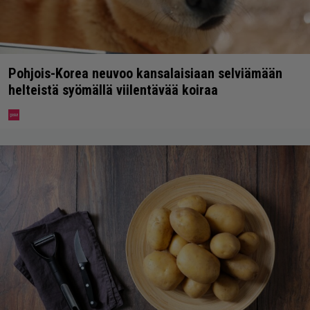
Pohjois-Korea neuvoo kansalaisiaan selviämään
helteistä syömällä viilentävää koiraa