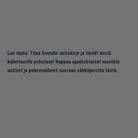
Lue myös:
Tilaa Soundin uutiskirje ja tiedät mistä
kahvitauolla puhutaan! Nappaa ajankohtaiset musiikin
uutiset ja puheenaiheet suoraan sähköpostiin tästä.