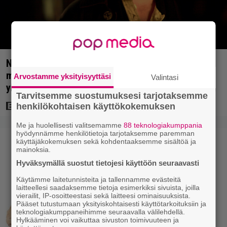
Nyt Netflixissä: Christopher Nolanin viiden tähden
mysteerileffa – ”Huikean hienosti kirjoitettu
Arvostamme yksityisyyttäsi
Valintasi
yllätyskäänteiden sarja”
Tarvitsemme suostumuksesi tarjotaksemme
henkilökohtaisen käyttökokemuksen
Me ja huolellisesti valitsemamme
88 teknologiakumppania
hyödynnämme henkilötietoja tarjotaksemme paremman
käyttäjäkokemuksen sekä kohdentaaksemme sisältöä ja
mainoksia.
Hyväksymällä suostut tietojesi käyttöön seuraavasti
Käytämme laitetunnisteita ja tallennamme evästeitä
laitteellesi saadaksemme tietoja esimerkiksi sivuista, joilla
vierailit, IP-osoitteestasi sekä laitteesi ominaisuuksista.
Pääset tutustumaan yksityiskohtaisesti käyttötarkoituksiin ja
teknologiakumppaneihimme seuraavalla välilehdellä.
Hylkääminen voi vaikuttaa sivuston toimivuuteen ja