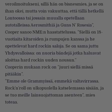
veroilmoitukseni, sillä hän on bisnesmies, ja se on
ihan okei, mutta voin vakuuttaa, että tällä hetkellä
Lontoossa tai jossain muualla opetellaan
autotalleissa Aerosmithiä ja Guns N’ Rosesia”,
Cooper sanoo
NME:n
haastattelussa. ”Siellä on 18-
vuotiaita kitaroiden ja rumpujen kanssa ja he
opettelevat hard rockin saloja. Se on sama juttu
Yhdysvalloissa: on nuoria bändejä jotka haluavat
aloittaa hard rockin uuden nousun.”
Cooperin mukaan rock on ”juuri siellä missä
pitääkin”.
”Emme ole Grammyissä, emmekä valtavirrassa.
Rock’n’roll on ulkopuolella katselemassa sisään, ja
se tuo meille lainsuojattoman asenteen”, mies
toteaa.