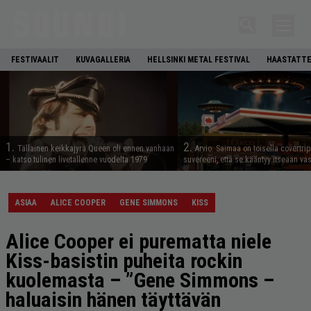
FESTIVAALIT
KUVAGALLERIA
HELLSINKI METAL FESTIVAL
HAASTATTE
1.
2.
Tällainen keikkajyrä Queen oli ennen vanhaan
Arvio: Saimaa on toisella covertrip
– katso tulinen livetallenne vuodelta 1979
suvereeni, että se kääntyy itseään va
ASIAA
ALICE COOPER
GENE SIMMONS
KISS
Alice Cooper ei purematta niele
Kiss-basistin puheita rockin
kuolemasta – ”Gene Simmons –
haluaisin hänen täyttävän