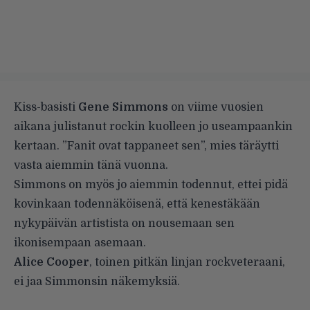
Kiss-basisti
Gene Simmons
on viime vuosien
aikana julistanut rockin kuolleen jo useampaankin
kertaan.
”Fanit ovat tappaneet sen”, mies
täräytti
vasta aiemmin tänä vuonna.
Simmons on myös jo aiemmin
todennut,
ettei pidä
kovinkaan todennäköisenä, että kenestäkään
nykypäivän artistista on nousemaan sen
ikonisempaan asemaan.
Alice Cooper
, toinen pitkän linjan rockveteraani,
ei jaa Simmonsin näkemyksiä.