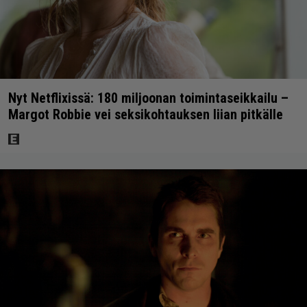
Nyt Netflixissä: 180 miljoonan toimintaseikkailu –
Margot Robbie vei seksikohtauksen liian pitkälle