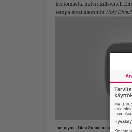
kertomasta, miten Killswitch En
tempaisivat aiemmin
Holy Diveri
Ar
Tarvit
käytt
Me ja huo
tarjotak
mainoksi
Hyväksym
Lue myös:
Tilaa Soundin uutiskirje ja
Käytämme 