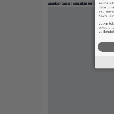
esimerkiks
ajankohtaiset musiikin uutiset ja puh
tutustuma
seuraaval
käytettäv
Jotkin te
oikeutett
välilehdel