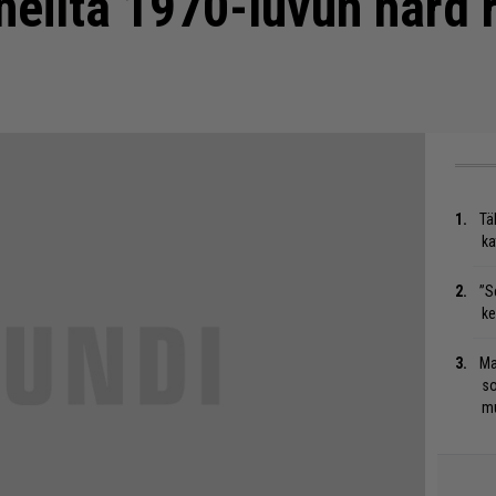
neilta 1970-luvun hard 
Tä
ka
”S
ke
Ma
so
mu