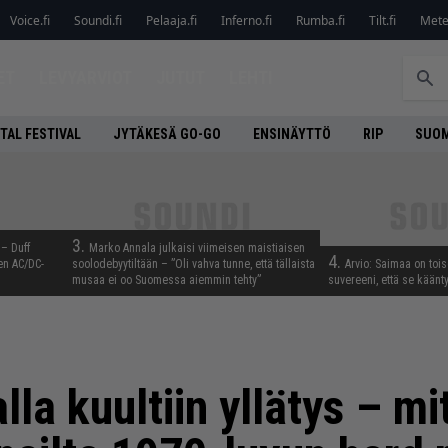
Voice.fi
Soundi.fi
Pelaaja.fi
Inferno.fi
Rumba.fi
Tilt.fi
Metel
ET
LEVYARVIOT
JUTUT
LEHTI
TAL FESTIVAL
JYTÄKESÄ GO-GO
ENSINÄYTTÖ
RIP
SUOM
3.
 – Duff
Marko Annala julkaisi viimeisen maistiaisen
4.
en AC/DC-
soolodebyytiltään – ”Oli vahva tunne, että tällaista
Arvio: Saimaa on toise
musaa ei oo Suomessa aiemmin tehty”
suvereeni, että se käänt
lla kuultiin yllätys – mi