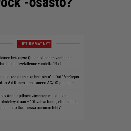
rock -osasto?
LUETUIMMAT NYT
llainen keikkajyrä Queen oli ennen vanhaan –
tso tulinen livetallenne vuodelta 1979
e oli oikeastaan aika herttaista” – Duff McKagan
rtoo Axl Rosen jännittäneen AC/DC-pestiään
rko Annala julkaisi viimeisen maistiaisen
olodebyytiltään – ”Oli vahva tunne, että tällaista
saa ei oo Suomessa aiemmin tehty”