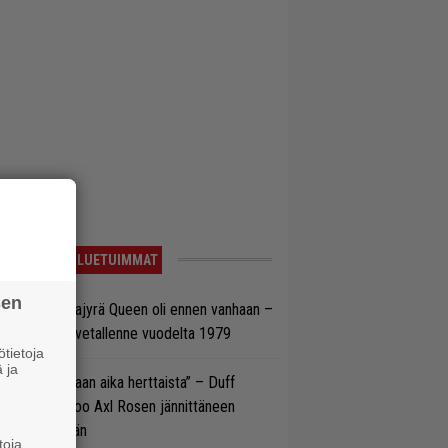
LUETUIMMAT
sen
llainen keikkajyrä Queen oli ennen vanhaan –
tso tulinen livetallenne vuodelta 1979
tietoja
 ja
e oli oikeastaan aika herttaista” – Duff
cKagan kertoo Axl Rosen jännittäneen
C/DC-pestiään
toja