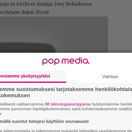
gage ja Anthrax-laulaja Joey Belladonna
n
yleisön iloksi. Hyvä!
vostamme yksityisyyttäsi
Valintasi
semme suostumuksesi tarjotaksemme henkilökohtai
Tä
ökokemuksen
ka
lellisesti valitsemamme
88 teknologiakumppania
hyödynnämme henkilö
semme paremman käyttäjäkokemuksen sekä kohdentaaksemme sisältöä
”S
a.
M
ällä suostut tietojesi käyttöön seuraavasti
A
 tiedät mistä kahvitauolla puhutaan! Nappaa
laitetunnisteita ja tallennamme evästeitä laitteellesi saadaksemme tie