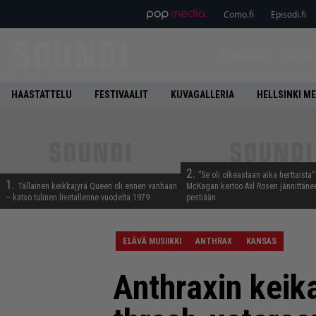
Como.fi
Episodi.fi
ETUSIVU
UUTIS
HAASTATTELU
FESTIVAALIT
KUVAGALLERIA
HELLSINKI ME
2.
”Se oli oikeastaan aika herttaista”
1.
Tällainen keikkajyrä Queen oli ennen vanhaan
McKagan kertoo Axl Rosen jännittäne
– katso tulinen livetallenne vuodelta 1979
pestiään
ELÄVÄ MUSIIKKI
ANTHRAX
KANSAS
Anthraxin keika