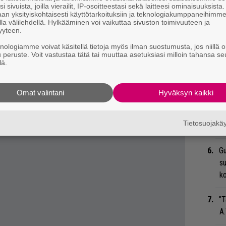
i sivuista, joilla vierailit, IP-osoitteestasi sekä laitteesi ominaisuuksista
eenaiheet suoraan sähköpostiin tästä.
an yksityiskohtaisesti käyttötarkoituksiin ja teknologiakumppaneihimm
Ma
la välilehdellä. Hylkääminen voi vaikuttaa sivuston toimivuuteen ja
so
yyteen.
tä
knologiamme voivat käsitellä tietoja myös ilman suostumusta, jos niillä o
u peruste. Voit vastustaa tätä tai muuttaa asetuksiasi milloin tahansa se
lä.
Ar
su
Omat valintani
Hyväksyn kaikki
An
bi
Tietosuojak
vi
Gu
su
ko
”T
A.