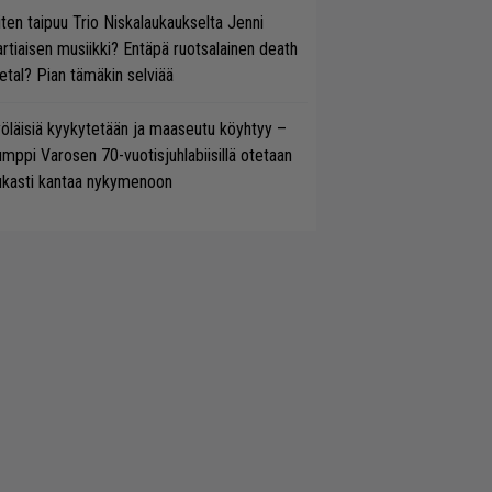
ten taipuu Trio Niskalaukaukselta Jenni
rtiaisen musiikki? Entäpä ruotsalainen death
tal? Pian tämäkin selviää
öläisiä kyykytetään ja maaseutu köyhtyy –
mppi Varosen 70-vuotisjuhlabiisillä otetaan
ukasti kantaa nykymenoon