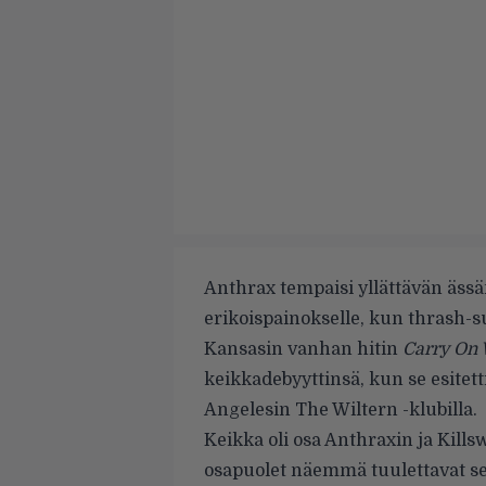
Anthrax tempaisi yllättävän äss
erikoispainokselle, kun thrash-su
Kansasin vanhan hitin
Carry On
keikkadebyyttinsä, kun se esitett
Angelesin The Wiltern -klubilla.
Keikka oli osa Anthraxin ja Kills
osapuolet näemmä tuulettavat se