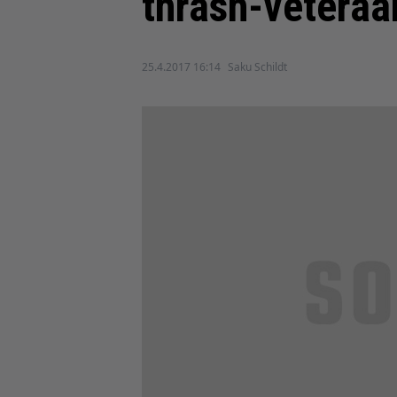
thrash-veteraa
25.4.2017 16:14
Saku Schildt