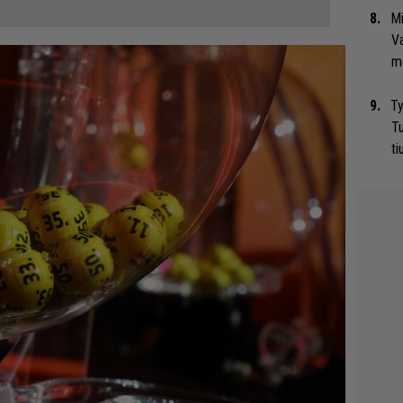
Mi
Va
me
Ty
Tu
ti