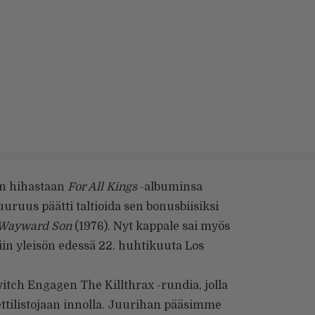
än hihastaan
For All Kings
-albuminsa
uruus päätti taltioida sen bonusbiisiksi
 Wayward Son
(1976). Nyt kappale sai myös
iin yleisön edessä 22. huhtikuuta Los
witch Engagen The Killthrax -rundia, jolla
ttilistojaan innolla. Juurihan pääsimme