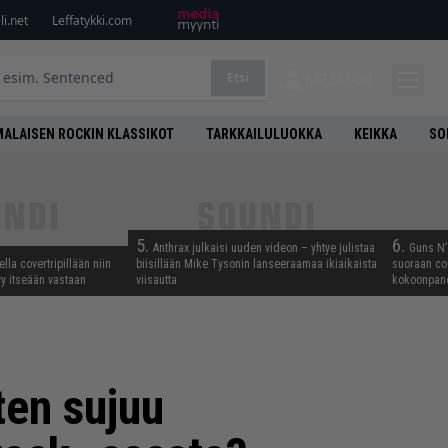
i.net
Leffatykki.com
Etsi
KIRJAUDU
ALAISEN ROCKIN KLASSIKOT
TARKKAILULUOKKA
KEIKKA
SO
5.
6.
Anthrax julkaisi uuden videon – yhtye julistaa
Guns N’ 
lla covertripillään niin
biisillään Mike Tysonin lanseeraamaa ikiaikaista
suoraan co
yy itseään vastaan
viisautta
kokoonpano
ten sujuu