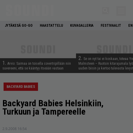
JYTÄKESÄ GO-GO
HAASTATTELU
KUVAGALLERIA
FESTIVAALIT
EN
2.
Se on nyt tai ei koskaan, toteaa Y
1.
Arvio: Saimaa on toisella covertripillään niin
Malmsteen – Ruotsin kitarajumala ly
suvereeni, että se kääntyy itseään vastaan
uuden biisin ja kertoo tulevasta levys
BACKYARD BABIES
Backyard Babies Helsinkiin,
Turkuun ja Tampereelle
2.9.2008 16:54