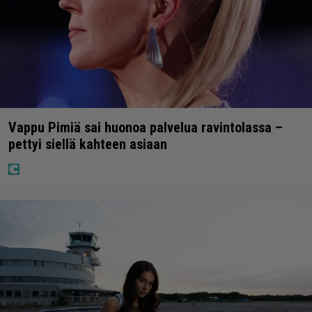
Vappu Pimiä sai huonoa palvelua ravintolassa –
pettyi siellä kahteen asiaan