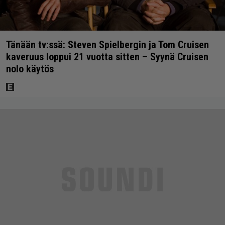
Tänään tv:ssä: Steven Spielbergin ja Tom Cruisen
kaveruus loppui 21 vuotta sitten – Syynä Cruisen
nolo käytös