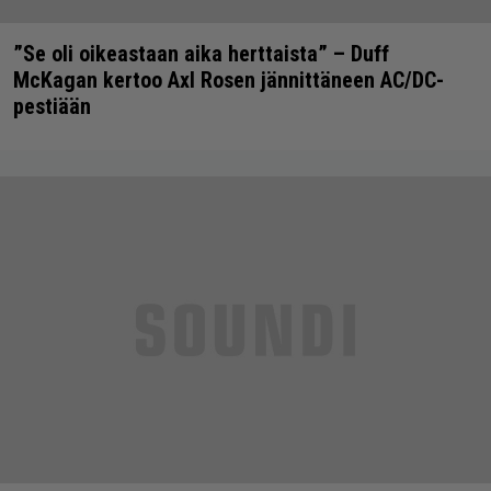
”Se oli oikeastaan aika herttaista” – Duff
McKagan kertoo Axl Rosen jännittäneen AC/DC-
pestiään