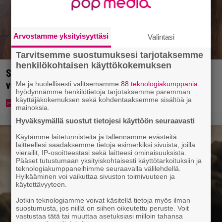
Arvostamme yksityisyyttäsi
Valintasi
Tarvitsemme suostumuksesi tarjotaksemme
henkilökohtaisen käyttökokemuksen
Syötkö perunoita näin? Tutkijat löysivät yhteyden
vakavaan kansansairauteen
Me ja huolellisesti valitsemamme
88 teknologiakumppania
hyödynnämme henkilötietoja tarjotaksemme paremman
käyttäjäkokemuksen sekä kohdentaaksemme sisältöä ja
mainoksia.
Hyväksymällä suostut tietojesi käyttöön seuraavasti
Käytämme laitetunnisteita ja tallennamme evästeitä
laitteellesi saadaksemme tietoja esimerkiksi sivuista, joilla
vierailit, IP-osoitteestasi sekä laitteesi ominaisuuksista.
Pääset tutustumaan yksityiskohtaisesti käyttötarkoituksiin ja
teknologiakumppaneihimme seuraavalla välilehdellä.
Hylkääminen voi vaikuttaa sivuston toimivuuteen ja
käytettävyyteen.
Jotkin teknologiamme voivat käsitellä tietoja myös ilman
suostumusta, jos niillä on siihen oikeutettu peruste. Voit
vastustaa tätä tai muuttaa asetuksiasi milloin tahansa