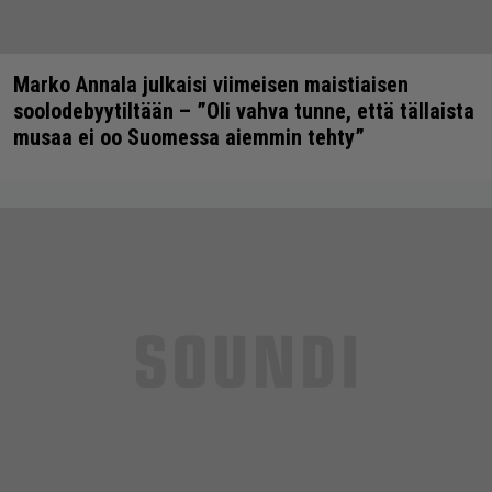
Marko Annala julkaisi viimeisen maistiaisen
soolodebyytiltään – ”Oli vahva tunne, että tällaista
musaa ei oo Suomessa aiemmin tehty”