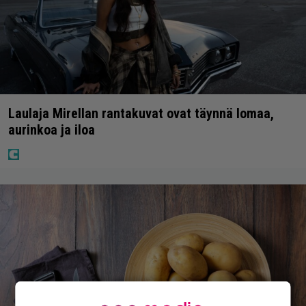
Laulaja Mirellan rantakuvat ovat täynnä lomaa,
aurinkoa ja iloa