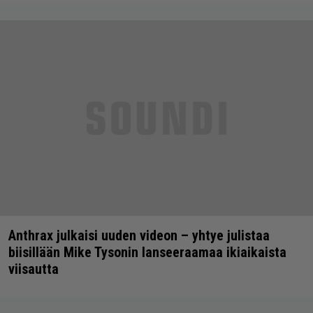
Anthrax julkaisi uuden videon – yhtye julistaa
biisillään Mike Tysonin lanseeraamaa ikiaikaista
viisautta