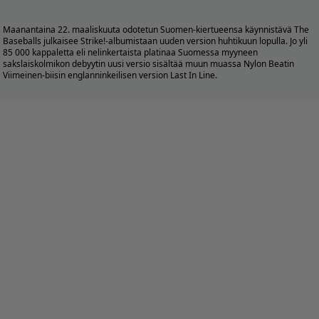
Maanantaina 22. maaliskuuta odotetun Suomen-kiertueensa käynnistävä The
Baseballs julkaisee Strike!-albumistaan uuden version huhtikuun lopulla. Jo yli
85 000 kappaletta eli nelinkertaista platinaa Suomessa myyneen
sakslaiskolmikon debyytin uusi versio sisältää muun muassa Nylon Beatin
Viimeinen-biisin englanninkeilisen version Last In Line.