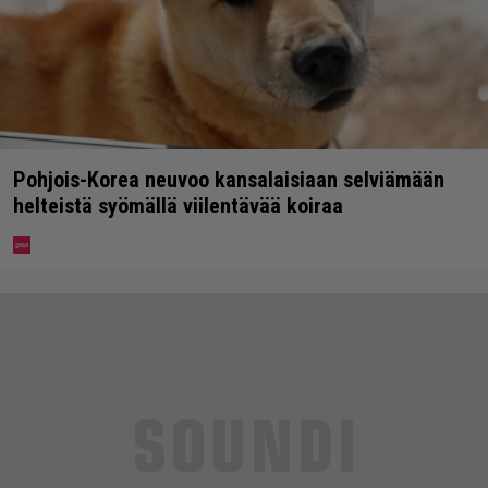
Pohjois-Korea neuvoo kansalaisiaan selviämään
helteistä syömällä viilentävää koiraa