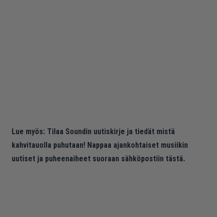
Lue myös:
Tilaa Soundin uutiskirje ja tiedät mistä
kahvitauolla puhutaan! Nappaa ajankohtaiset musiikin
uutiset ja puheenaiheet suoraan sähköpostiin tästä.