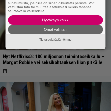
suostumusta, jos niillä on siihen oikeutettu peruste. Voit
vastustaa tätä tai muuttaa asetuksiasi milloin tahansa
seuraavalla välilehdellä.
Hyväksyn kaikki
Omat valintani
Tietosuojakäytäntömme
Nyt Netflixissä: 180 miljoonan toimintaseikkailu –
Margot Robbie vei seksikohtauksen liian pitkälle