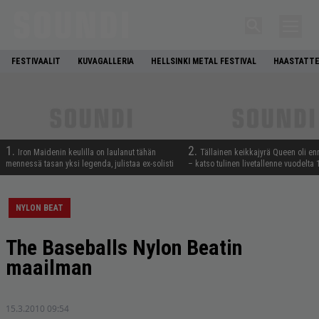
FESTIVAALIT
KUVAGALLERIA
HELLSINKI METAL FESTIVAL
HAASTATTE
1.
2.
Iron Maidenin keulilla on laulanut tähän
Tällainen keikkajyrä Queen oli e
mennessä tasan yksi legenda, julistaa ex-solisti
– katso tulinen livetallenne vuodelta
NYLON BEAT
The Baseballs Nylon Beatin
maailman
15.3.2010 09:54