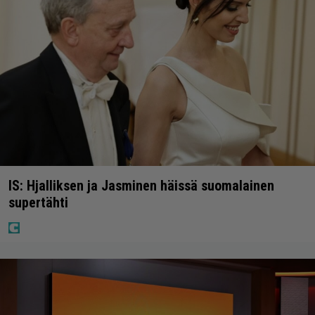
IS: Hjalliksen ja Jasminen häissä suomalainen
supertähti