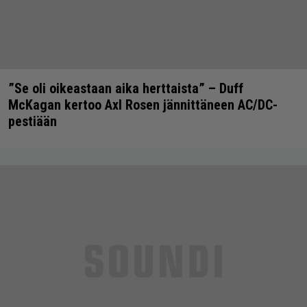
”Se oli oikeastaan aika herttaista” – Duff
McKagan kertoo Axl Rosen jännittäneen AC/DC-
pestiään