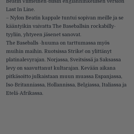
Beatin Viimeinen-biisin englanninkeilisen version
Last In Line.
– Nylon Beatin kappale tuntui sopivan meille ja se
kääntyikin vaivatta The Baseballsin rockabilly-
tyyliin, yhtyeen jäsenet sanovat.
The Baseballs -huuma on tarttumassa myös
muihin maihin. Ruotsissa Strike! on ylittänyt
platinalevyrajan. Norjassa, Sveitsissä ja Saksassa
levy on saavuttanut kultarajan. Kevään aikana
pitkäsoitto julkaistaan muun muassa Espanjassa,
Iso-Britanniassa, Hollannissa, Belgiassa, Italiassa ja
Etelä-Afrikassa.