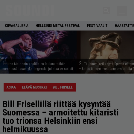
KUVAGALLERIA
HELLSINKI METAL FESTIVAL
FESTIVAALIT
HAASTATTE
1.
2.
Iron Maidenin keulilla on laulanut tähän
Tällainen keikkajyrä Queen oli e
mennessä tasan yksi legenda, julistaa ex-solisti
– katso tulinen livetallenne vuodelta
ASIAA
ELÄVÄ MUSIIKKI
BILL FRISELL
Bill Frisellillä riittää kysyntää
Suomessa – armoitettu kitaristi
tuo trionsa Helsinkiin ensi
helmikuussa