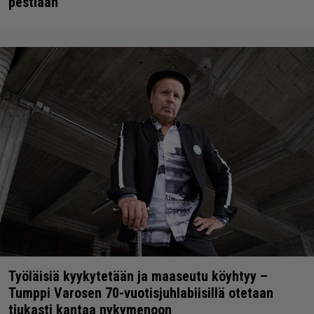
pestiään
Työläisiä kyykytetään ja maaseutu köyhtyy –
Tumppi Varosen 70-vuotisjuhlabiisillä otetaan
tiukasti kantaa nykymenoon