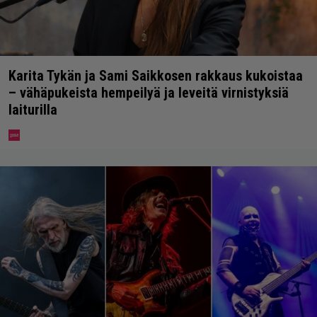
Karita Tykän ja Sami Saikkosen rakkaus kukoistaa
– vähäpukeista hempeilyä ja leveitä virnistyksiä
laiturilla