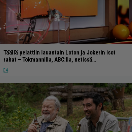
Täällä pelattiin lauantain Loton ja Jokerin isot
rahat – Tokmannilla, ABC:lla, netissä…