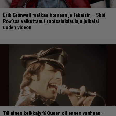
Erik Grönwall matkaa hornaan ja takaisin – Skid
Row’ssa vaikuttanut ruotsalaislaulaja julkaisi
uuden videon
Tällainen keikkajyrä Queen oli ennen vanhaan –