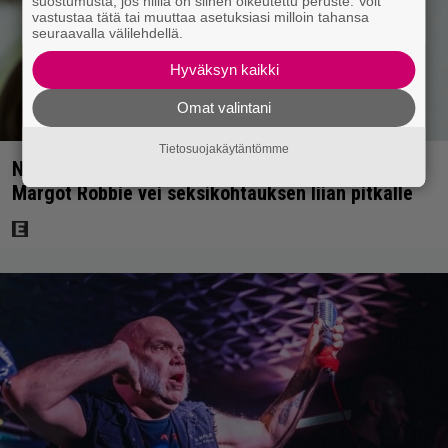
suostumusta, jos niillä on siihen oikeutettu peruste. Voit
vastustaa tätä tai muuttaa asetuksiasi milloin tahansa
seuraavalla välilehdellä.
Hyväksyn kaikki
Omat valintani
Tietosuojakäytäntömme
Nyt Netflixissä: 180 miljoonan toimintaseikkailu –
Margot Robbie vei seksikohtauksen liian pitkälle