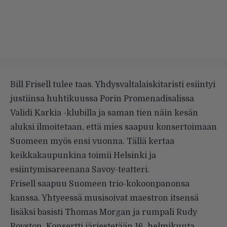
Bill Frisell tulee taas. Yhdysvaltalaiskitaristi esiintyi
justiinsa huhtikuussa Porin Promenadisalissa
Validi Karkia -klubilla ja saman tien näin kesän
aluksi ilmoitetaan, että mies saapuu konsertoimaan
Suomeen myös ensi vuonna. Tällä kertaa
keikkakaupunkina toimii Helsinki ja
esiintymisareenana Savoy-teatteri.
Frisell saapuu Suomeen trio-kokoonpanonsa
kanssa. Yhtyeessä musisoivat maestron itsensä
lisäksi basisti Thomas Morgan ja rumpali Rudy
Royston. Konsertti järjestetään 16. helmikuuta