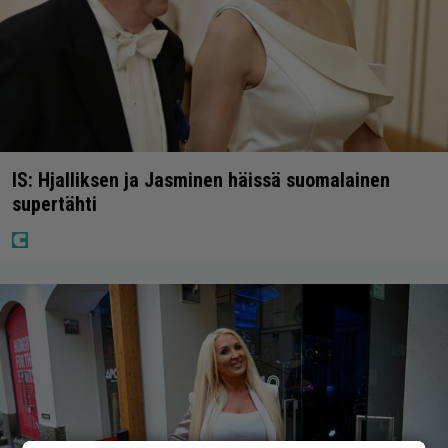
IS: Hjalliksen ja Jasminen häissä suomalainen
supertähti