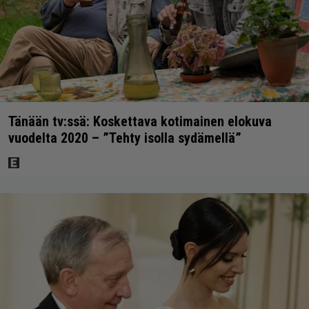
Tänään tv:ssä: Koskettava kotimainen elokuva
vuodelta 2020 – ”Tehty isolla sydämellä”