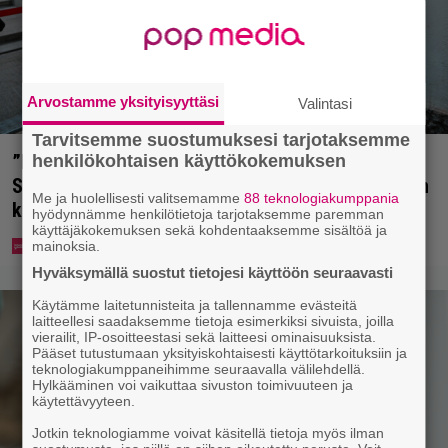
Arvostamme yksityisyyttäsi
Valintasi
Tarvitsemme suostumuksesi tarjotaksemme
”Mitä isompi vehje, sen paremmin kulkee” –
henkilökohtaisen käyttökokemuksen
Susanna Penttilä suuntasi Bangbussinsa Helsingin
Me ja huolellisesti valitsemamme
88 teknologiakumppania
keskustaan
hyödynnämme henkilötietoja tarjotaksemme paremman
käyttäjäkokemuksen sekä kohdentaaksemme sisältöä ja
mainoksia.
Hyväksymällä suostut tietojesi käyttöön seuraavasti
Käytämme laitetunnisteita ja tallennamme evästeitä
laitteellesi saadaksemme tietoja esimerkiksi sivuista, joilla
vierailit, IP-osoitteestasi sekä laitteesi ominaisuuksista.
Pääset tutustumaan yksityiskohtaisesti käyttötarkoituksiin ja
teknologiakumppaneihimme seuraavalla välilehdellä.
Hylkääminen voi vaikuttaa sivuston toimivuuteen ja
käytettävyyteen.
Jotkin teknologiamme voivat käsitellä tietoja myös ilman