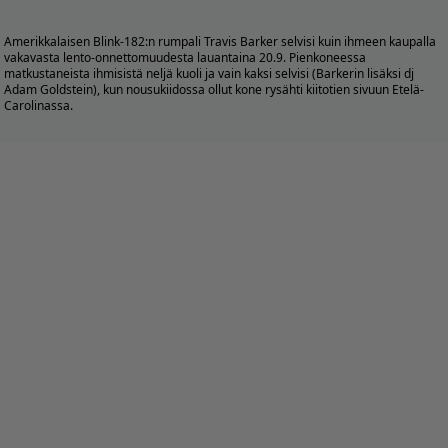
Amerikkalaisen Blink-182:n rumpali Travis Barker selvisi kuin ihmeen kaupalla
vakavasta lento-onnettomuudesta lauantaina 20.9. Pienkoneessa
matkustaneista ihmisistä neljä kuoli ja vain kaksi selvisi (Barkerin lisäksi dj
Adam Goldstein), kun nousukiidossa ollut kone rysähti kiitotien sivuun Etelä-
Carolinassa.