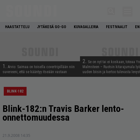
HAASTATTELU
JYTÄKESÄ GO-GO
KUVAGALLERIA
FESTIVAALIT
EN
2.
Se on nyt tai ei koskaan, toteaa Y
1.
Arvio: Saimaa on toisella covertripillään niin
Malmsteen – Ruotsin kitarajumala ly
suvereeni, että se kääntyy itseään vastaan
uuden biisin ja kertoo tulevasta levys
BLINK-182
Blink-182:n Travis Barker lento-
onnettomuudessa
21.9.2008 14:35