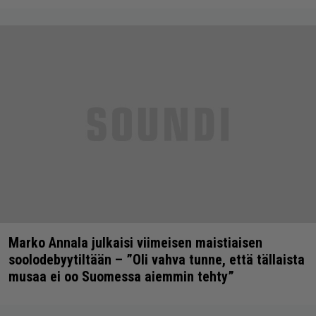
Marko Annala julkaisi viimeisen maistiaisen
soolodebyytiltään – ”Oli vahva tunne, että tällaista
musaa ei oo Suomessa aiemmin tehty”