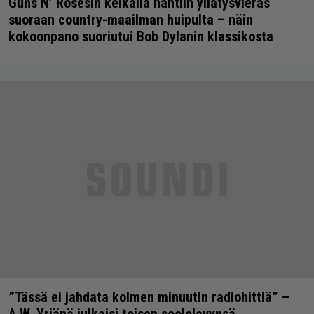
Guns N’ Rosesin keikalla nähtiin yllätysvieras
suoraan country-maailman huipulta – näin
kokoonpano suoriutui Bob Dylanin klassikosta
”Tässä ei jahdata kolmen minuutin radiohittiä” –
A.W. Yrjänä julkaisi toisen soololevynsä