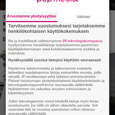
Arvostamme yksityisyyttäsi
Valintasi
Tänään tv:ssä: Steven Spielbergin ja Tom Cruisen
kaveruus loppui 21 vuotta sitten – Syynä Cruisen
Tarvitsemme suostumuksesi tarjotaksemme
nolo käytös
henkilökohtaisen käyttökokemuksen
Me ja huolellisesti valitsemamme
88 teknologiakumppania
hyödynnämme henkilötietoja tarjotaksemme paremman
käyttäjäkokemuksen sekä kohdentaaksemme sisältöä ja
mainoksia.
Hyväksymällä suostut tietojesi käyttöön seuraavasti
Käytämme laitetunnisteita ja tallennamme evästeitä
laitteellesi saadaksemme tietoja esimerkiksi sivuista, joilla
vierailit, IP-osoitteestasi sekä laitteesi ominaisuuksista.
Pääset tutustumaan yksityiskohtaisesti käyttötarkoituksiin ja
teknologiakumppaneihimme seuraavalla välilehdellä.
Hylkääminen voi vaikuttaa sivuston toimivuuteen ja
käytettävyyteen.
Jotkin teknologiamme voivat käsitellä tietoja myös ilman
suostumusta, jos niillä on siihen oikeutettu peruste. Voit
vastustaa tätä tai muuttaa asetuksiasi milloin tahansa
seuraavalla välilehdellä.