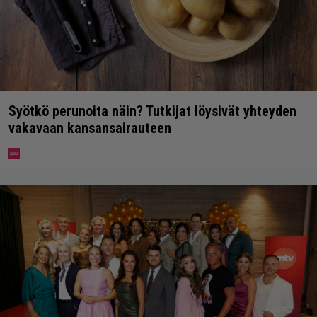
Syötkö perunoita näin? Tutkijat löysivät yhteyden
vakavaan kansansairauteen