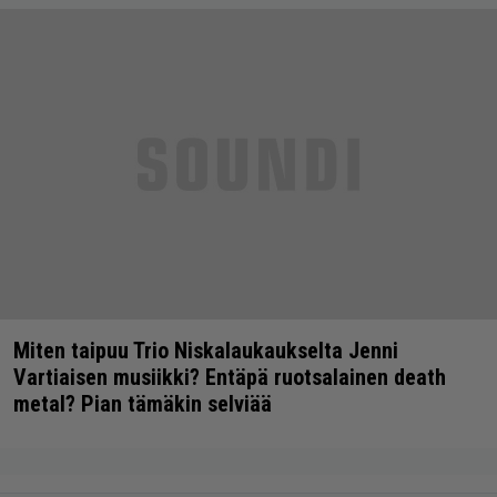
Miten taipuu Trio Niskalaukaukselta Jenni
Vartiaisen musiikki? Entäpä ruotsalainen death
metal? Pian tämäkin selviää