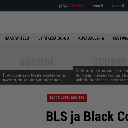
Como.fi
Episodi.fi
ETUSIVU
UUTIS
HAASTATTELU
JYTÄKESÄ GO-GO
KUVAGALLERIA
FESTIVA
2.
Se on nyt tai ei koskaan, toteaa Y
1.
Arvio: Saimaa on toisella covertripillään niin
Malmsteen – Ruotsin kitarajumala ly
suvereeni, että se kääntyy itseään vastaan
uuden biisin ja kertoo tulevasta levys
BLACK LABEL SOCIETY
BLS ja Black 