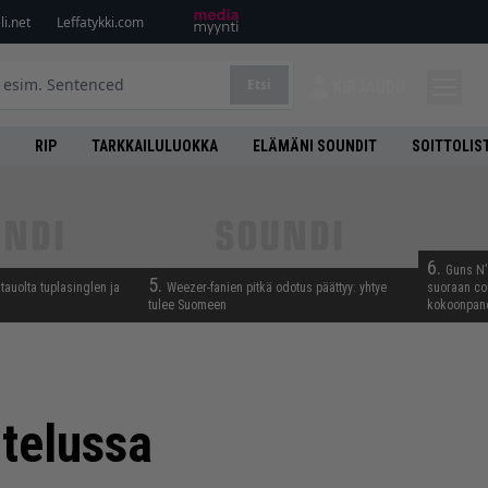
i.net
Leffatykki.com
Etsi
KIRJAUDU
RIP
TARKKAILULUOKKA
ELÄMÄNI SOUNDIT
SOITTOLIS
6.
Guns N’ 
5.
tauolta tuplasinglen ja
Weezer-fanien pitkä odotus päättyy: yhtye
suoraan co
tulee Suomeen
kokoonpano
telussa