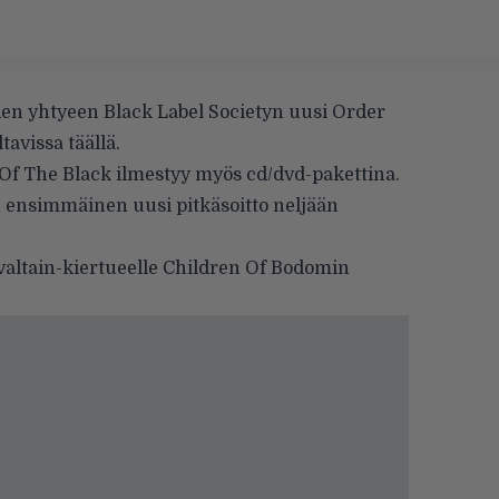
den yhtyeen Black Label Societyn uusi Order
ltavissa
täällä
.
 Of The Black ilmestyy myös cd/dvd-pakettina.
n ensimmäinen uusi pitkäsoitto neljään
valtain-kiertueelle Children Of Bodomin