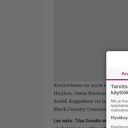
Ar
Kuuntelussa on myös superbänd
Tarvit
käytt
Hughes, Jason Bonham, Derek Sh
Me ja huo
Sould. Kappaleen voi ladata ilma
tarjotak
Black Country Communionin nime
mainoksi
Hyväksym
Lue myös:
Tilaa Soundin uutiskirje ja
Käytämme 