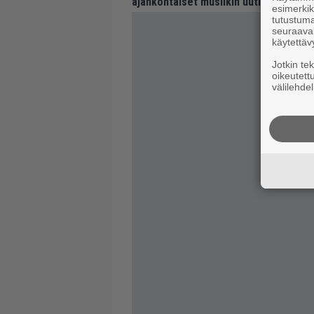
ajankohtaiset musiikin uutiset ja puh
esimerkiks
tutustuma
seuraaval
käytettäv
Jotkin te
oikeutett
välilehdel