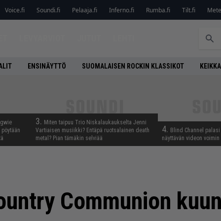
Voice.fi
Soundi.fi
Pelaaja.fi
Inferno.fi
Rumba.fi
Tilt.fi
Metel
ET
LEVYARVIOT
JUTUT
LEHTI
ALIT
ENSINÄYTTÖ
SUOMALAISEN ROCKIN KLASSIKOT
KEIKKA
3.
ngwie
Miten taipuu Trio Niskalaukaukselta Jenni
4.
ö pöytään
Vartiaisen musiikki? Entäpä ruotsalainen death
Blind Channel palasi 
tä
metal? Pian tämäkin selviää
näyttävän videon voimin
Country Communion kuun