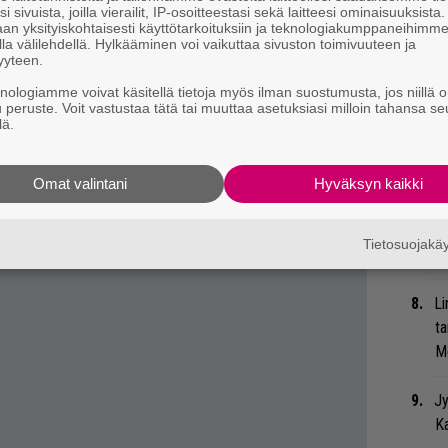
eenaiheet suoraan sähköpostiin tästä.
i sivuista, joilla vierailit, IP-osoitteestasi sekä laitteesi ominaisuuksista
an yksityiskohtaisesti käyttötarkoituksiin ja teknologiakumppaneihimm
We
la välilehdellä. Hylkääminen voi vaikuttaa sivuston toimivuuteen ja
t
yyteen.
knologiamme voivat käsitellä tietoja myös ilman suostumusta, jos niillä o
u peruste. Voit vastustaa tätä tai muuttaa asetuksiasi milloin tahansa se
Gu
lä.
su
ko
Omat valintani
Hyväksyn kaikki
Uu
Va
Tietosuojak
ry
Li
ta
Me
Jy
Ka