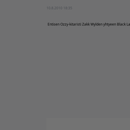
10.8.2010 18:35
Entisen Ozzy-kitaristi Zakk Wylden yhtyeen Black L