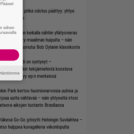
. Pääset
e
ezer-fanien pitkä odotus päättyy: yhtye
ulee Suomeen
n siihen
uraavalla
ns N’ Rosesin keikalla nähtiin yllätysvieras
oraan country-maailman huipulta – näin
koonpano suoriutui Bob Dylanin klassikosta
si superbändi on syntynyt –
ihtoehtorockin tekijämiehistä koostuva
äytäntömme
hmä esittäytyy ep:n merkeissä
nkin Park kertoo huomionarvoisia uutisia ja
rjoaa uutta nähtävää – näin yhtyeeltä irtosi
teora-aikojen tuotanto Brasiliassa
täkesä Go-Go jytisytti Helsingin Suvilahtea –
tso hulppea kuvagalleria viikonlopulta