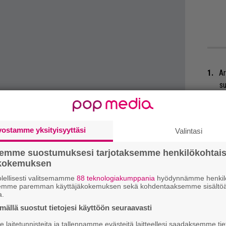
Ar
su
Se
Ma
vostamme yksityisyyttäsi
Valintasi
uu
i Black Country Communionin (Glenn
semme suostumuksesi tarjotaksemme henkilökohtai
Mi
ökokemuksen
erinian ja Joe Bonamassa) single One Last
Va
lellisesti valitsemamme
88 teknologiakumppania
hyödynnämme henkilö
iseksi
täältä
.
me
semme paremman käyttäjäkokemuksen sekä kohdentaaksemme sisältöä
tön debyyttialbumi ilmestyy 20. syyskuuta.
a.
Bl
ällä suostut tietojesi käyttöön seuraavasti
 tiedät mistä kahvitauolla puhutaan! Nappaa
nä
laitetunnisteita ja tallennamme evästeitä laitteellesi saadaksemme tie