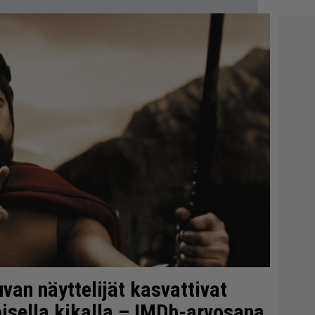
van näyttelijät kasvattivat
oisella kikalla – IMDb-arvosana