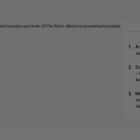
abel Societyn uusi Order Of The Black -albumi on kuunneltavissa
täällä
.
Ar
su
Se
– 
ke
Mi
mu
tä