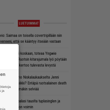
LUETUIMMAT
vio: Saimaa on toisella covertripillään niin
vereeni, että se kääntyy itseään vastaan
 on nyt tai ei koskaan, toteaa Yngwie
lmsteen – Ruotsin kitarajumala lyö pöytään
den biisin ja kertoo tulevasta levystä
sen
ten taipuu Trio Niskalaukaukselta Jenni
rtiaisen musiikki? Entäpä ruotsalainen death
tietoja
tal? Pian tämäkin selviää
 ja
ind Channel palasi tauolta tuplasinglen ja
yttävän videon voimin
toja