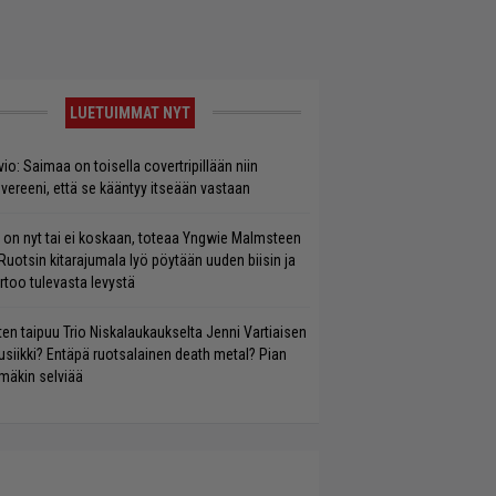
LUETUIMMAT NYT
vio: Saimaa on toisella covertripillään niin
vereeni, että se kääntyy itseään vastaan
 on nyt tai ei koskaan, toteaa Yngwie Malmsteen
Ruotsin kitarajumala lyö pöytään uuden biisin ja
rtoo tulevasta levystä
ten taipuu Trio Niskalaukaukselta Jenni Vartiaisen
siikki? Entäpä ruotsalainen death metal? Pian
mäkin selviää