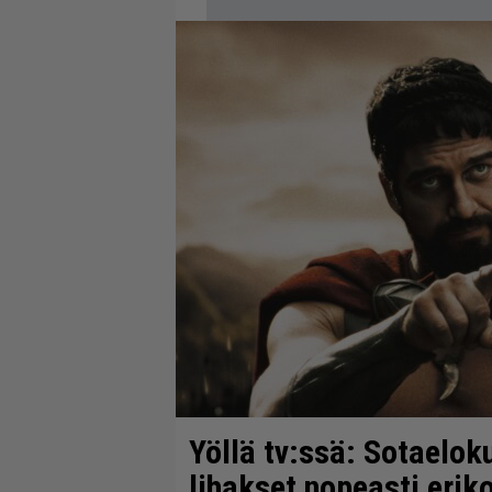
Yöllä tv:ssä: Sotaeloku
lihakset nopeasti erik