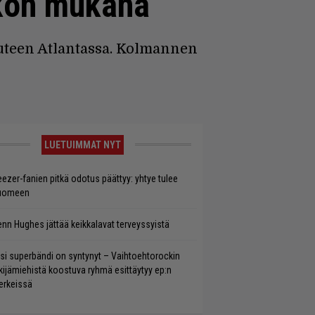
ukon mukana
uteen Atlantassa. Kolmannen
LUETUIMMAT NYT
ezer-fanien pitkä odotus päättyy: yhtye tulee
uomeen
enn Hughes jättää keikkalavat terveyssyistä
si superbändi on syntynyt – Vaihtoehtorockin
kijämiehistä koostuva ryhmä esittäytyy ep:n
rkeissä