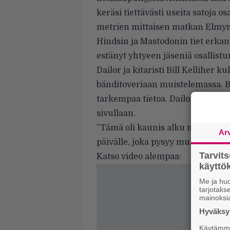
keräsi tiettävästi useita satoja o
metrien mittaisen matkan Elmyr-
Hindsin ja Mastodonin tiet erkani
estänyt yhtyeen jäseniä osallis
Dailor ja kitaristi Bill Kelliher 
bänditoveriaan muistelemassa. B
tarkempaa tietoa. Dailor julkai
sivullaan.
”Tämä oli kaunis alku musiikin, 
Ar
päivälle, joka pysyy muistoissamm
Tarvit
Katso video alempaa:
käytt
Me ja huo
tarjotak
mainoksi
Hyväksym
Käytämme 