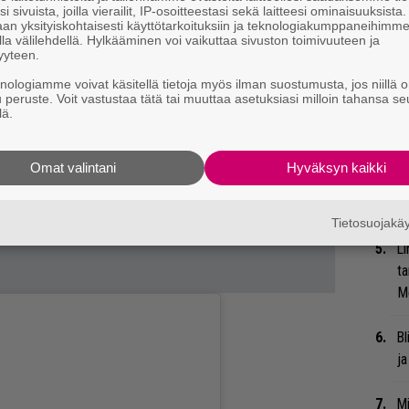
i sivuista, joilla vierailit, IP-osoitteestasi sekä laitteesi ominaisuuksista
an yksityiskohtaisesti käyttötarkoituksiin ja teknologiakumppaneihimm
Gl
la välilehdellä. Hylkääminen voi vaikuttaa sivuston toimivuuteen ja
yyteen.
Uu
knologiamme voivat käsitellä tietoja myös ilman suostumusta, jos niillä o
Va
u peruste. Voit vastustaa tätä tai muuttaa asetuksiasi milloin tahansa se
lä.
ry
Nä
Omat valintani
Hyväksyn kaikki
tu
Di
Tietosuojak
Li
ta
Me
Bl
ja
Mi