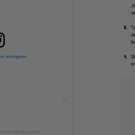
Jo
va
”U
s
ki
 on Instagram
Sl
mi
 Rahim (@videorahim)