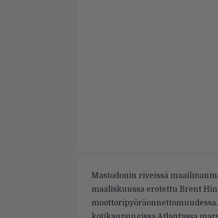
Mastodonin riveissä maailmanma
maaliskuussa erotettu Brent Hin
moottoripyöräonnettomuudessa. 
kotikaupungissa Atlantassa mars