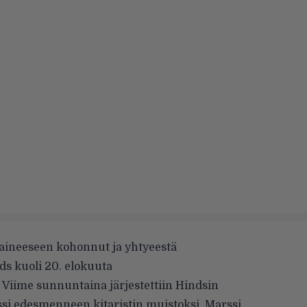
ineeseen kohonnut ja yhtyeestä
ds kuoli 20. elokuuta
Viime sunnuntaina järjestettiin Hindsin
si edesmenneen kitaristin muistoksi. Marssi