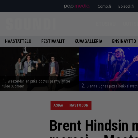
Como.fi
Episodi.fi
ETUSIVU
UUTIS
HAASTATTELU
FESTIVAALIT
KUVAGALLERIA
ENSINÄYTTÖ
1.
Weezer-fanien pitkä odotus päättyy: yhtye
2.
tulee Suomeen
Glenn Hughes jättää keikkalavat t
ASIAA
MASTODON
Brent Hindsin m