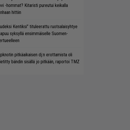
vi -hommat? Kitaristi pureutui keikalla
nhaan hittiin
udeksi Kentiksi” tituleerattu ruotsalaisyhtye
aapuu syksyllä ensimmäiselle Suomen-
ertueelleen
ipknotin pitkäaikaisen dj:n erottamista oli
etitty bändin sisällä jo pitkään, raportoi TMZ