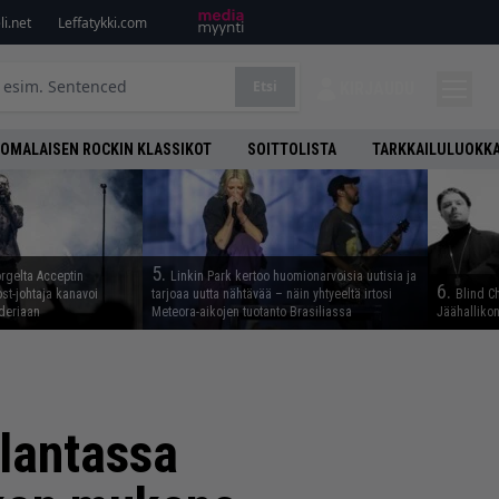
i.net
Leffatykki.com
Etsi
KIRJAUDU
OMALAISEN ROCKIN KLASSIKOT
SOITTOLISTA
TARKKAILULUOKK
5.
rgelta Acceptin
Linkin Park kertoo huomionarvoisia uutisia ja
6.
st-johtaja kanavoi
tarjoaa uutta nähtävää – näin yhtyeeltä irtosi
Blind C
deriaan
Meteora-aikojen tuotanto Brasiliassa
Jäähallikon
tlantassa