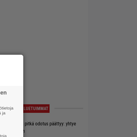
sen
tietoja
LUETUIMMAT
 ja
ezer-fanien pitkä odotus päättyy: yhtye
ulee Suomeen
toja