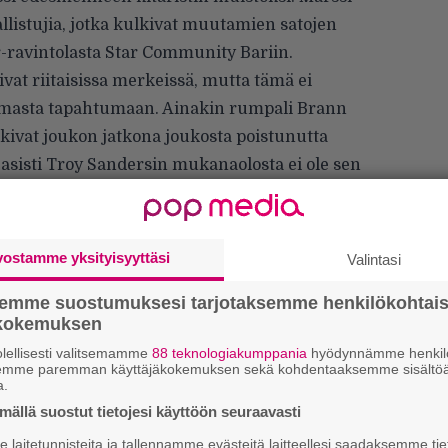
sallistujia, jotka kulkivat muutamien satojen
ravintolasta Star Community Bariin.
vat riitaisissa merkeissä, mutta tämä ei
tumasta tapahtumaan. Ainakin rumpali Brann
kulkivat joukon jatkona joukosta poistunutta
asisti Troy Sandersin mukanaolosta ei ole sen
si tempauksesta myös videopätkän Instagram-
naurun, kyynelten ja muistojen täyttämälle
vostamme yksityisyyttäsi
Valintasi
e ikuisesti”, Dailor kirjoittaa päivityksessään.
semme suostumuksesi tarjotaksemme henkilökohtai
ökokemuksen
lellisesti valitsemamme
88 teknologiakumppania
hyödynnämme henkilö
semme paremman käyttäjäkokemuksen sekä kohdentaaksemme sisältöä
a.
We
ällä suostut tietojesi käyttöön seuraavasti
t
laitetunnisteita ja tallennamme evästeitä laitteellesi saadaksemme tie