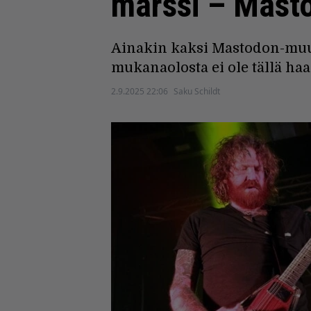
marssi – Masto
Ainakin kaksi Mastodon-muus
mukanaolosta ei ole tällä haa
2.9.2025 22:06
Saku Schildt