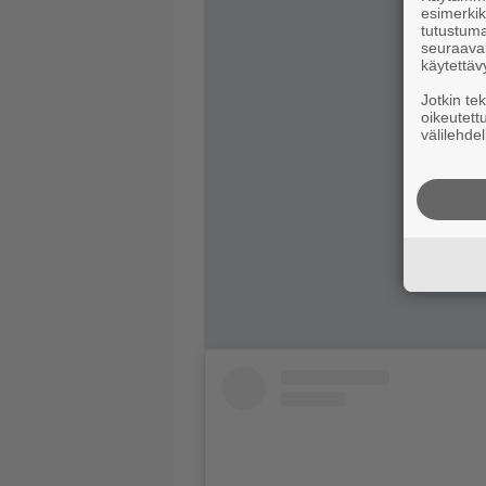
esimerkiks
tutustuma
seuraaval
käytettäv
Jotkin te
oikeutett
välilehdel