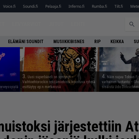
Voice.fi
Soundi.fi
Pelaaja.fi
Inferno.fi
Rumba.fi
Tilt.fi
Metel
ET
LEVYARVIOT
JUTUT
LEHTI
ELÄMÄNI SOUNDIT
MUSIIKKIBISNES
RIP
KEIKKA
SU
3.
4.
Uusi superbändi on syntynyt –
Näin sujuu Tobias Fo
Vaihtoehtorockin tekijämiehistä koostuva ryhmä
varhainen tuotanto – Gho
erveyssyistä
esittäytyy ep:n merkeissä
sisäistä Udo Dirkschnei
uistoksi järjestettiin A