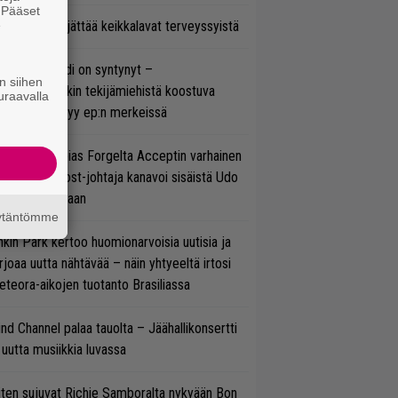
. Pääset
e
enn Hughes jättää keikkalavat terveyssyistä
si superbändi on syntynyt –
n siihen
ihtoehtorockin tekijämiehistä koostuva
uraavalla
hmä esittäytyy ep:n merkeissä
in sujuu Tobias Forgelta Acceptin varhainen
otanto – Ghost-johtaja kanavoi sisäistä Udo
rkschneideriaan
äytäntömme
nkin Park kertoo huomionarvoisia uutisia ja
rjoaa uutta nähtävää – näin yhtyeeltä irtosi
teora-aikojen tuotanto Brasiliassa
ind Channel palaa tauolta – Jäähallikonsertti
 uutta musiikkia luvassa
ten sujuvat Richie Samboralta nykyään Bon