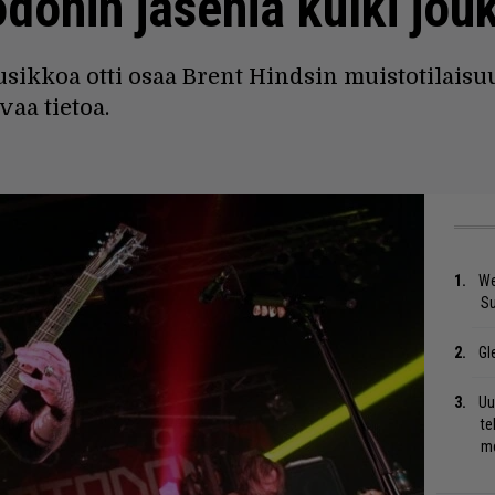
donin jäseniä kulki jo
ikkoa otti osaa Brent Hindsin muistotilaisu
vaa tietoa.
We
S
Gl
Uu
te
me